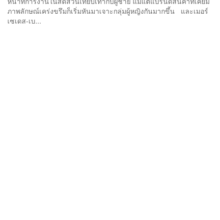
หน้าที่การงานในสัดส่วนเทียบเท่ากับผู้ชาย แม้แต่แบรนด์สินค้าที่เคยมี
ภาพลักษณ์เคร่งขรึมก็เริ่มหันมาเจาะกลุ่มผู้หญิงกันมากขึ้น และเมอร์
เซเดส-เบ...