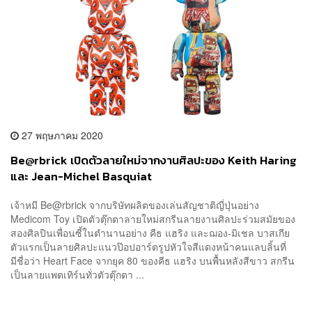
27 พฤษภาคม 2020
Be@rbrick เปิดตัวลายใหม่จากงานศิลปะของ Keith Haring
และ Jean-Michel Basquiat
เจ้าหมี Be@rbrick จากบริษัทผลิตของเล่นสัญชาติญี่ปุ่นอย่าง
Medicom Toy เปิดตัวตุ๊กตาลายใหม่สกรีนลายงานศิลปะร่วมสมัยของ
สองศิลปินเพื่อนซี้ในตำนานอย่าง คีธ แฮริง และฌอง-มิเชล บาสเกีย
ตัวแรกเป็นลายศิลปะแนวป๊อปอาร์ตรูปหัวใจสีแดงหน้าคนแลบลิ้นที่
มีชื่อว่า Heart Face จากยุค 80 ของคีธ แฮริง บนพื้นหลังสีขาว สกรีน
เป็นลายแพตเทิร์นทั่วตัวตุ๊กตา ...