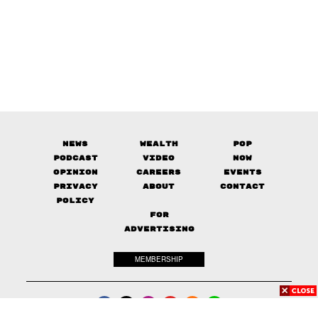
News
Wealth
Pop
Podcast
Video
Now
Opinion
Careers
Events
Privacy
About
Contact
Policy
FOR
ADVERTISING
MEMBERSHIP