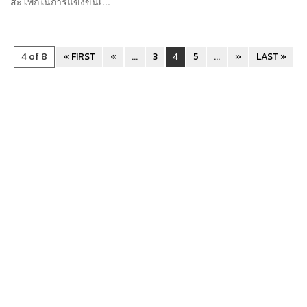
สะโพกในการแข่งขันเ...
4 of 8
« FIRST
«
...
3
4
5
...
»
LAST »