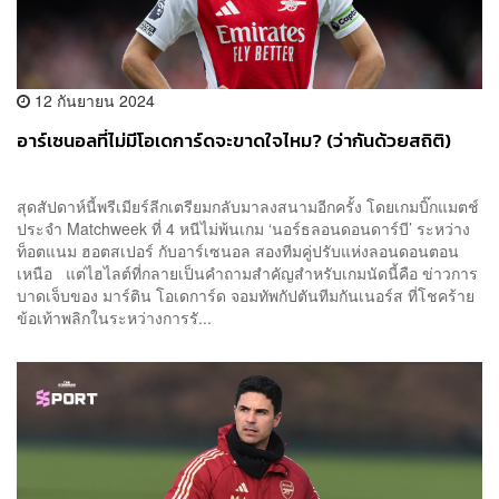
12 กันยายน 2024
อาร์เซนอลที่ไม่มีโอเดการ์ดจะขาดใจไหม? (ว่ากันด้วยสถิติ)
สุดสัปดาห์นี้พรีเมียร์ลีกเตรียมกลับมาลงสนามอีกครั้ง โดยเกมบิ๊กแมตช์
ประจำ Matchweek ที่ 4 หนีไม่พ้นเกม ‘นอร์ธลอนดอนดาร์บี’ ระหว่าง
ท็อตแนม ฮอตสเปอร์ กับอาร์เซนอล สองทีมคู่ปรับแห่งลอนดอนตอน
เหนือ แต่ไฮไลต์ที่กลายเป็นคำถามสำคัญสำหรับเกมนัดนี้คือ ข่าวการ
บาดเจ็บของ มาร์ติน โอเดการ์ด จอมทัพกัปตันทีมกันเนอร์ส ที่โชคร้าย
ข้อเท้าพลิกในระหว่างการรั...