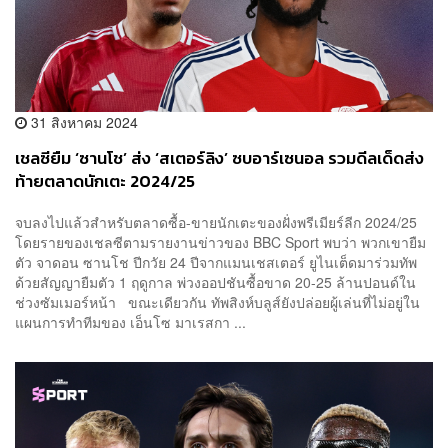
31 สิงหาคม 2024
เชลซียืม ‘ซานโช’ ส่ง ‘สเตอร์ลิง’ ซบอาร์เซนอล รวมดีลเด็ดส่ง
ท้ายตลาดนักเตะ 2024/25
จบลงไปแล้วสำหรับตลาดซื้อ-ขายนักเตะของฝั่งพรีเมียร์ลีก 2024/25
โดยรายของเชลซีตามรายงานข่าวของ BBC Sport พบว่า พวกเขายืม
ตัว จาดอน ซานโช ปีกวัย 24 ปีจากแมนเชสเตอร์ ยูไนเต็ดมาร่วมทัพ
ด้วยสัญญายืมตัว 1 ฤดูกาล พ่วงออปชันซื้อขาด 20-25 ล้านปอนด์ใน
ช่วงซัมเมอร์หน้า ขณะเดียวกัน ทัพสิงห์บลูส์ยังปล่อยผู้เล่นที่ไม่อยู่ใน
แผนการทำทีมของ เอ็นโซ มาเรสกา ...