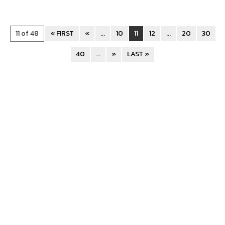
11 of 48
« FIRST
«
...
10
11
12
...
20
30
40
...
»
LAST »