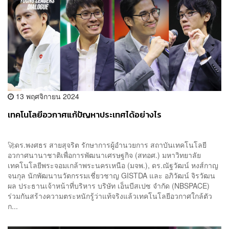
13 พฤศจิกายน 2024
เทคโนโลยีอวกาศแก้ปัญหาประเทศได้อย่างไร
🚀ดร.พงศธร สายสุจริต รักษาการผู้อำนวยการ สถาบันเทคโนโลยี
อวกาศนานาชาติเพื่อการพัฒนาเศรษฐกิจ (สทอศ.) มหาวิทยาลัย
เทคโนโลยีพระจอมเกล้าพระนครเหนือ (มจพ.), ดร.ณัฐวัฒน์ หงส์กาญ
จนกุล นักพัฒนานวัตกรรมเชี่ยวชาญ GISTDA และ อภิวัฒน์ จิรวัฒน
ผล ประธานเจ้าหน้าที่บริหาร บริษัท เอ็นบีสเปซ จำกัด (NBSPACE)
ร่วมกันสร้างความตระหนักรู้ว่าแท้จริงแล้วเทคโนโลยีอวกาศใกล้ตัว
ก...