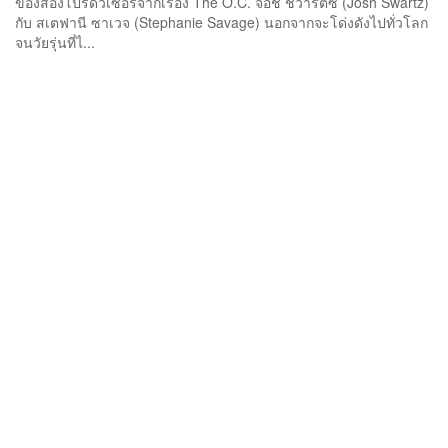
ของสองโปรดิวเซอร์จากเรื่อง The O.C. จอช ชวาร์ตซ์ (Josh Swartz)
กับ สเตฟานี ซาเวจ (Stephanie Savage) นอกจากจะโด่งดังไปทั่วโลก
จนวัยรุ่นที่ไ...