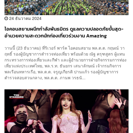
24 ธันวาคม 2024
ไอคอนสยามผนึกกำลังพันธมิตร ดูแลความปลอดภัยขั้นสุด-
อำนวยความสะดวกนักท่องเที่ยวร่วมงาน Amazing
Thailand Countdown 2025
วานนี้ (23 ธันวาคม) ที่ริเวอร์ พาร์ค ไอคอนสยาม พล.ต.ต. กฤษณ์ วา
ฤทธิ์ รองผู้บัญชาการตำรวจท่องเที่ยว พร้อมด้วย ณัฐ​ ครุฑ​สูตร ผู้แทน
กระทรวงการท่องเที่ยวและกีฬา และผู้​อำนวยการ​ฝ่าย​กิจกรรมการ​ท่อง
เที่ยว​แห่ง​ประเทศไทย, พล.ร.ท. ธันยกร เสนาลักษณ์ เจ้ากรมกิจการ
พลเรือนทหารเรือ, พล.ต.ต. จรูญเกียรติ ปานแก้ว รองผู้บัญชาการ
ตำรวจสอบสวนกลาง, พล.ต.ต. ภานพ วรธนั...