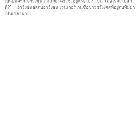
เปลี่ยนจาก ‘อาร์เซน เวนเกอร์ควรจะอยู่หรือไป?’ เป็น ‘เมื่อไรจะไปสัก
ที?’ อาร์เซนอลกับอาร์เซน เวนเกอร์ กุนซือชาวฝรั่งเศสที่อยู่กับทีมมา
เป็นเวลานา...