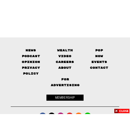
News
Wealth
Pop
Podcast
Video
Now
Opinion
Careers
Events
Privacy
About
Contact
Policy
FOR
ADVERTISING
MEMBERSHIP
© 2017-
2026
The Standard. All rights reserved.