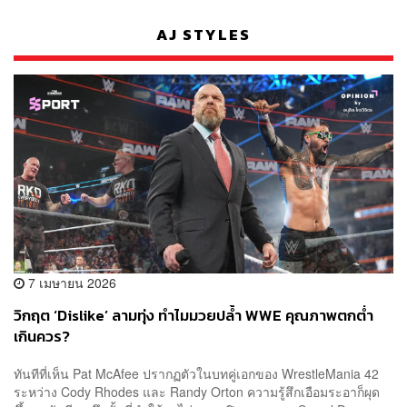
AJ STYLES
7 เมษายน 2026
วิกฤต ‘Dislike’ ลามทุ่ง ทำไมมวยปล้ำ WWE คุณภาพตกต่ำ
เกินควร?
ทันทีที่เห็น Pat McAfee ปรากฏตัวในบทคู่เอกของ WrestleMania 42
ระหว่าง Cody Rhodes และ Randy Orton ความรู้สึกเอือมระอาก็ผุด