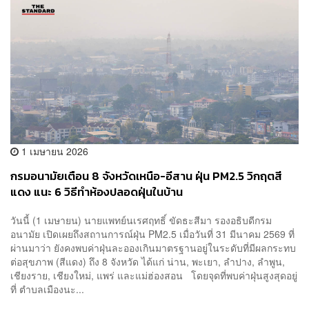
1 เมษายน 2026
กรมอนามัยเตือน 8 จังหวัดเหนือ-อีสาน ฝุ่น PM2.5 วิกฤตสี
แดง แนะ 6 วิธีทำห้องปลอดฝุ่นในบ้าน
วันนี้ (1 เมษายน) นายแพทย์นเรศฤทธิ์ ขัดธะสีมา รองอธิบดีกรม
อนามัย เปิดเผยถึงสถานการณ์ฝุ่น PM2.5 เมื่อวันที่ 31 มีนาคม 2569 ที่
ผ่านมาว่า ยังคงพบค่าฝุ่นละอองเกินมาตรฐานอยู่ในระดับที่มีผลกระทบ
ต่อสุขภาพ (สีแดง) ถึง 8 จังหวัด ได้แก่ น่าน, พะเยา, ลำปาง, ลำพูน,
เชียงราย, เชียงใหม่, แพร่ และแม่ฮ่องสอน โดยจุดที่พบค่าฝุ่นสูงสุดอยู่
ที่ ตำบลเมืองนะ...