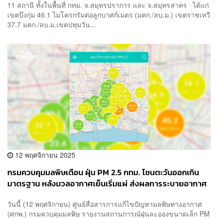
11 สถานี ทั้งในพื้นที่ กทม. จ.สมุทรปราการ และ จ.สมุทรสาคร ได้แก่
เขตบึงกุ่ม 46.1 ไมโครกรัมต่อลูกบาศก์เมตร (มคก./ลบ.ม.) เขตราชเทวี
37.7 มคก./ลบ.ม.เขตปทุมวัน...
12 พฤศจิกายน 2025
กรมควบคุมมลพิษเตือน ฝุ่น PM 2.5 กทม. โซนตะวันออกเกิน
มาตรฐาน หลังมวลอากาศเย็นเริ่มแผ่ ส่งผลการระบายอากาศ
ช้าลง
วันนี้ (12 พฤศจิกายน) ศูนย์สื่อสารการแก้ไขปัญหามลพิษทางอากาศ
(ศกพ.) กรมควบคุมมลพิษ รายงานสถานการณ์ฝุ่นละอองขนาดเล็ก PM