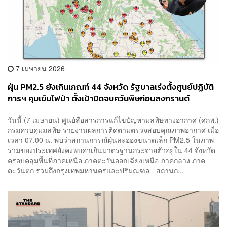
7 เมษายน 2026
ฝุ่น PM2.5 ยังเกินเกณฑ์ 44 จังหวัด รัฐบาลเร่งตั้งศูนย์ปฏิบัติ
การฯ คุมเข้มไฟป่า ตั้งเป้าปิดจบควันพิษก่อนสงกรานต์
วันนี้ (7 เมษายน) ศูนย์สื่อสารการแก้ไขปัญหามลพิษทางอากาศ (ศกพ.)
กรมควบคุมมลพิษ รายงานผลการติดตามตรวจสอบคุณภาพอากาศ เมื่อ
เวลา 07.00 น. พบว่าสถานการณ์ฝุ่นละอองขนาดเล็ก PM2.5 ในภาพ
รวมของประเทศยังคงพบค่าเกินมาตรฐานกระจายตัวอยู่ใน 44 จังหวัด
ครอบคลุมพื้นที่ภาคเหนือ ภาคตะวันออกเฉียงเหนือ ภาคกลาง ภาค
ตะวันตก รวมถึงกรุงเทพมหานครและปริมณฑล สถานก...