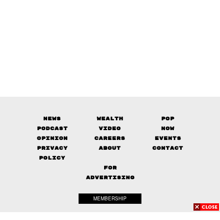
News
Wealth
Pop
Podcast
Video
Now
Opinion
Careers
Events
Privacy
About
Contact
Policy
FOR
ADVERTISING
MEMBERSHIP