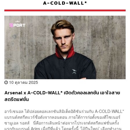
A-COLD-WALL*
10 ตุลาคม 2025
Arsenal x A-COLD-WALL* เปิดตัวคอลเลกชัน เอาใจสาย
สตรีตแฟชั่น
อาร์เซนอล ได้ปล่อยคอลเลกชันลิมิเต็ดอิดิชันร่วมกับ A-COLD-WALL*
แบรนด์สตรีตแวร์ชื่อดังจากลอนดอน ภายใต้การก่อตั้งของดีไซเนอร์
ซามูเอล รอสส์ นี่คือการเดินหน้าต่อจากโปรเจกต์สตรีตแฟชั่นครั้ง
แรกกับแบรนด์ Aries เมื่อปีที่แล้ว โดยครั้งนี้ ‘ไอ้ปืนใหญ่’ เลือกทำงาน