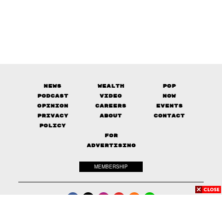
News
Wealth
Pop
Podcast
Video
Now
Opinion
Careers
Events
Privacy
About
Contact
Policy
FOR
ADVERTISING
MEMBERSHIP
© 2017-
2026
The Standard. All rights reserved.