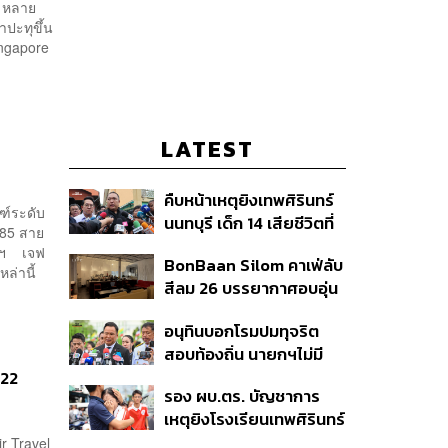
 หลาย
ปะทุขึ้น
ingapore
LATEST
คืบหน้าเหตุยิงเทพศิรินทร์
ฑ์ระดับ
นนทบุรี เด็ก 14 เสียชีวิตที่
385 สาย
โรงพยาบาล สธ. ยืนยันครู
ฯลฯ เจฟ
BonBaan Silom คาเฟ่ลับ
เสียชีวิต 5 ราย เจ็บ 22
ล่านี้
สีลม 26 บรรยากาศอบอุ่น
ราย
เหมือนบ้าน
อนุทินบอกโรมปมทุจริต
สอบท้องถิ่น นายกฯไม่มี
หน้าที่ดู TOR แต่มีหน้าที่หา
 22
รอง ผบ.ตร. บัญชาการ
คนผิดมาลงโทษ
เหตุยิงโรงเรียนเทพศิรินทร์
นนทบุรี สั่งค้นหา 2 รอบ
r Travel