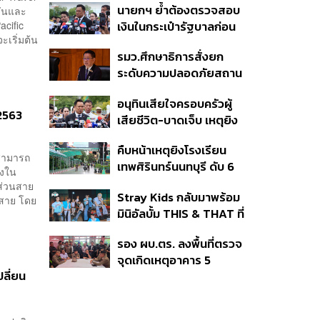
นายกฯ ย้ำต้องตรวจสอบ
วันและ
ยืนยันไร้คนติดค้าง พบศพ
cific
เงินในกระเป๋ารัฐบาลก่อน
ปู่-ย่าที่บ้านพักผู้ก่อเหตุ
ะเริ่มต้น
เคาะลุยไทยช่วยไทย พลัส
รมว.ศึกษาธิการสั่งยก
เฟส 2 หรือปรับเกณฑ์
ระดับความปลอดภัยสถาน
50:50 ยันเงินคงคลัง
ศึกษาทั่วประเทศ ขอหยุด
รัฐบาลแข็งแรง
อนุทินเสียใจครอบครัวผู้
แชร์เพื่อระงับพฤติกรรม
 2563
เสียชีวิต-บาดเจ็บ เหตุยิง
เลียนแบบ หลังเหตุยิงใน
ใน รร. สั่งเยียวยาจิตใจ
โรงเรียน
คืบหน้าเหตุยิงโรงเรียน
เดินหน้าแก้ กม.คุมอาวุธปืน
มสามารถ
เทพศิรินทร์นนทบุรี ดับ 6
ชี้ผู้ปกครองต้องร่วมรับผิด
องใน
ศพ โฆษก ตร. เร่งสอบปม
ชอบ
 ส่วนสาย
Stray Kids กลับมาพร้อม
ขโมยปืนปู่ก่อเหตุ
ายสาย โดย
มินิอัลบั้ม THIS & THAT ที่
สะท้อนตัวตนดนตรีอัน
รอง ผบ.ตร. ลงพื้นที่ตรวจ
หลากหลายของวง
จุดเกิดเหตุอาคาร 5
ลี่ยน
รร.เทพศิรินทร์ นนทบุรี