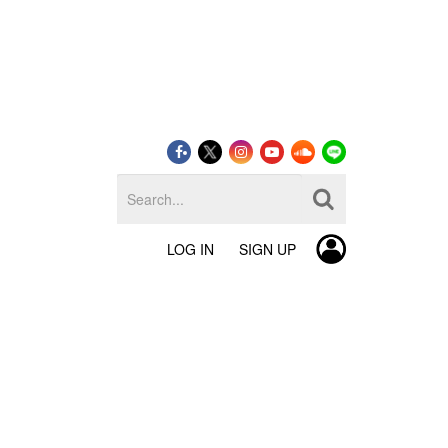
LOG IN
SIGN UP