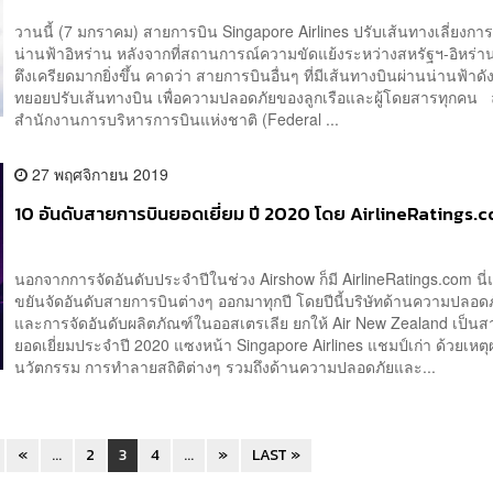
วานนี้ (7 มกราคม) สายการบิน Singapore Airlines ปรับเส้นทางเลี่ยงการ
น่านฟ้าอิหร่าน หลังจากที่สถานการณ์ความขัดแย้งระหว่างสหรัฐฯ-อิหร่
ตึงเครียดมากยิ่งขึ้น คาดว่า สายการบินอื่นๆ ที่มีเส้นทางบินผ่านน่านฟ้าด
ทยอยปรับเส้นทางบิน เพื่อความปลอดภัยของลูกเรือและผู้โดยสารทุกคน ล
สำนักงานการบริหารการบินแห่งชาติ (Federal ...
27 พฤศจิกายน 2019
10 อันดับสายการบินยอดเยี่ยม ปี 2020 โดย AirlineRatings.
นอกจากการจัดอันดับประจำปีในช่วง Airshow ก็มี AirlineRatings.com นี่แ
ขยันจัดอันดับสายการบินต่างๆ ออกมาทุกปี โดยปีนี้บริษัทด้านความปลอด
และการจัดอันดับผลิตภัณฑ์ในออสเตรเลีย ยกให้ Air New Zealand เป็น
ยอดเยี่ยมประจำปี 2020 แซงหน้า Singapore Airlines แชมป์เก่า ด้วยเหตุผ
นวัตกรรม การทำลายสถิติต่างๆ รวมถึงด้านความปลอดภัยและ...
«
...
2
3
4
...
»
LAST »