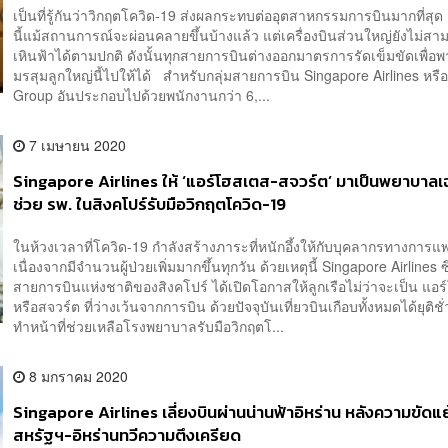
เป็นที่รู้กันว่าวิกฤตโควิด-19 ส่งผลกระทบต่ออุตสาหกรรมการบินมากที่สุด 
นี้แม้สถานการณ์จะผ่อนคลายขึ้นบ้างแล้ว แต่เครื่องบินส่วนใหญ่ยังไม่สา
เหินฟ้าได้ตามปกติ ดังนั้นทุกสายการบินต่างออกมาตรการรัดเข็มขัดเพื่อพา
มรสุมลูกใหญ่นี้ไปให้ได้ สำหรับกลุ่มสายการบิน Singapore Airlines หรื
Group อันประกอบไปด้วยพนักงานกว่า 6,...
7 เมษายน 2020
Singapore Airlines ให้ ‘แอร์โฮสเตส-สจวร์ต’ มาเป็นพยาบาลเ
ช่วย รพ. ในสิงคโปร์รับมือวิกฤตโควิด-19
ในห้วงเวลาที่โควิด-19 กำลังสร้างภาระที่หนักอึ้งให้กับบุคลากรทางการแ
เนื่องจากมีจำนวนผู้ป่วยเพิ่มมากขึ้นทุกวัน ด้วยเหตุนี้ Singapore Airlines ซึ
สายการบินแห่งชาติของสิงคโปร์ ได้เปิดโอกาสให้ลูกเรือไม่ว่าจะเป็น แอ
หรือสจวร์ต ที่ว่างเว้นจากการบิน ด้วยปัจจุบันเที่ยวบินเกือบทั้งหมดได้ยุติช
ทำหน้าที่ช่วยเหลือโรงพยาบาลรับมือวิกฤตโ...
8 มกราคม 2020
Singapore Airlines เลี่ยงบินผ่านน่านฟ้าอิหร่าน หลังความขัดแย
สหรัฐฯ-อิหร่านทวีความตึงเครียด