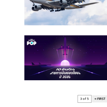
3 of 5
« FIRST