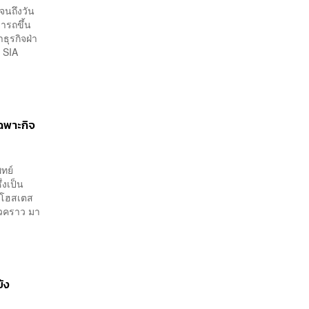
จนถึงวัน
มารถขึ้น
ธุรกิจฝ่า
อ SIA
ฉพาะกิจ
พทย์
่งเป็น
ร์โฮสเตส
ั่วคราว มา
้ง