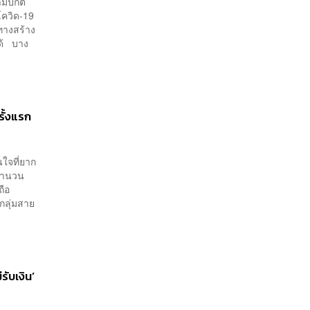
ามปกติ
โควิด-19
งทางสร้าง
ได้ บาง
ั้งแรก
นใจที่ยาก
จำนวน
ถือ
กลุ่มสาย
ับเงิน’