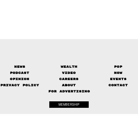
News
Wealth
Pop
Podcast
Video
Now
Opinion
Careers
Events
Privacy Policy
About
Contact
FOR ADVERTISING
MEMBERSHIP
© 2017-
2026
The Standard. All rights reserved.