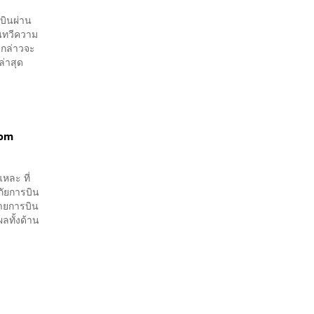
บินผ่าน
านทวีความ
ังกล่าวจะ
่าสุด
com
หละ ที่
ภัยการบิน
สายการบิน
ลทั้งด้าน