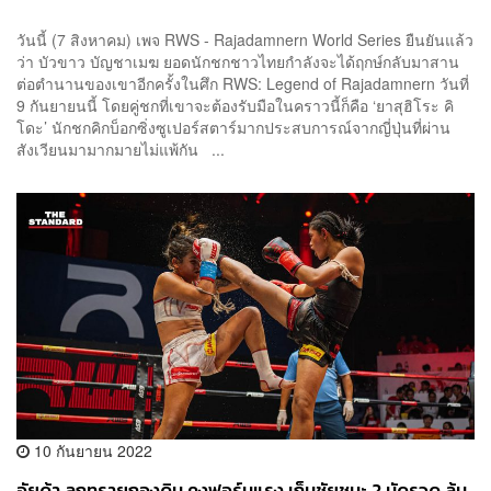
วันนี้ (7 สิงหาคม) เพจ RWS - Rajadamnern World Series ยืนยันแล้ว
ว่า บัวขาว บัญชาเมฆ ยอดนักชกชาวไทยกำลังจะได้ฤกษ์กลับมาสาน
ต่อตำนานของเขาอีกครั้งในศึก RWS: Legend of Rajadamnern วันที่
9 กันยายนนี้ โดยคู่ชกที่เขาจะต้องรับมือในคราวนี้ก็คือ ‘ยาสุฮิโระ คิ
โดะ’ นักชกคิกบ็อกซิ่งซูเปอร์สตาร์มากประสบการณ์จากญี่ปุ่นที่ผ่าน
สังเวียนมามากมายไม่แพ้กัน ...
10 กันยายน 2022
อัยด้า ลูกทรายกองดิน คงฟอร์มแรง เก็บชัยชนะ 2 นัดรวด ลุ้น