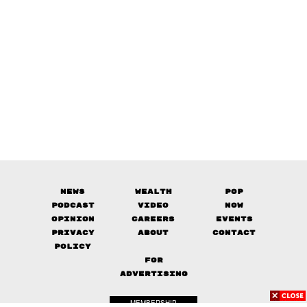
News
Wealth
Pop
Podcast
Video
Now
Opinion
Careers
Events
Privacy
About
Contact
Policy
FOR
ADVERTISING
MEMBERSHIP