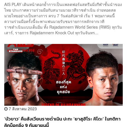
AIS PLAY เดินหน้าตอกย้ำการเป็นแพลตฟอร์มสตรีมมิ่งกีฬาชั้นนำของ
ไทย ประกาศความร่วมมือกับสนามมวยเวทีราชดำเนิน ถ่ายทอดสด
มวยไทยอย่างเป็นทางการ ครบ 7 วันต่อสัปดาห์ เริ่ม 1 พฤษภาคมนี้
ความร่วมมือครั้งนี้จะพาแฟนมวยรับชมรายการหลักจากเวที
ราชดำเนินแบบเต็มอิ่ม ทั้ง Rajadamnern World Series (RWS) ทุกวัน
เสาร์, รายการ Rajadamnern Knock Out ทุกวันจันทร...
7 สิงหาคม 2023
‘บัวขาว’ คืนสังเวียนราชดำเนิน ปะทะ ‘ยาสุฮิโระ คิโดะ’ ในกติกา
คิกบ็อกซิ่ง 9 กันยายนนี้