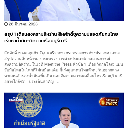
28 มีนาคม 2026
สรุป 1 เดือนสงครามอิหร่าน สีหศักดิ์ชูความปลอดภัยคนไทย
เร่งหาน้ำมัน-ติดตามเรือมยุรีนารี
สีหศักดิ์ พวงเกตุแก้ว รัฐมนตรีว่าการกระทรวงการต่างประเทศ แถลง
สรุปความคืบหน้าของกระทรวงการต่างประเทศต่อสถานการณ์
สงครามอิหร่าน ในเวที Meet the Press หัวข้อ 1 เดือนวิกฤตโลก: แผน
รับมือไทยในโลกที่ไม่เหมือนเดิม ชี้เร่งดูแลคนไทยทั่วตะวันออกกลาง
หาแผนสำรองน้ำมันเพิ่มเติม และติดตามความเคลื่อนไหวเรือมยุรีนารี
อย่างใกล้ชิด ประเด็นสำคัญ ...