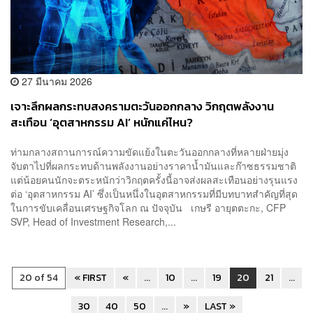
27 มีนาคม 2026
เจาะลึกผลกระทบสงครามตะวันออกกลาง วิกฤตพลังงาน
สะเทือน ‘อุตสาหกรรม AI’ หนักแค่ไหน?
ท่ามกลางสถานการณ์ความขัดแย้งในตะวันออกกลางที่หลายฝ่ายมุ่ง
จับตาไปที่ผลกระทบด้านพลังงานอย่างราคาน้ำมันและก๊าซธรรมชาติ
แต่น้อยคนนักจะตระหนักว่าวิกฤตครั้งนี้อาจส่งผลสะเทือนอย่างรุนแรง
ต่อ ‘อุตสาหกรรม AI’ ซึ่งเป็นหนึ่งในอุตสาหกรรมที่มีบทบาทสำคัญที่สุด
ในการขับเคลื่อนเศรษฐกิจโลก ณ ปัจจุบัน เกษรี อายุตตะกะ, CFP
SVP, Head of Investment Research,...
20 of 54
« FIRST
«
...
10
...
19
20
21
...
30
40
50
...
»
LAST »