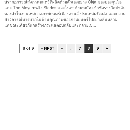
ปรากฏการณ์ส่งภาพยนตร์ที่ผลิตด้วยตัวเองอย่าง Okja ของบองจุนโฮ
และ The Meyerowitz Stories ของโนอาห์ บอมบัค เข้าชิงรางวัลปาล์ม
ทองคำในงานเทศกาลภาพยนตร์เมืองคานส์ ประเทศฝรั่งเศส และกวาด
คำวิจารณ์ทางบวกในด้านคุณภาพของภาพยนตร์ไปอย่างล้นหลาม
แต่ขณะเดียวกันก็สร้างกระแสตอบกลับและกลายเป...
8 of 9
« FIRST
«
...
7
8
9
»