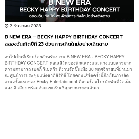
2 ธันวาคม 2025
B NEW ERA – BECKY HAPPY BIRTHDAY CONCERT
ฉลองวันเกิดปีที่ 23 ด้วยการเกิดใหม่อย่างเฉิดฉาย
จบไปเป็นที่เรียบร้อยสำหรับงาาน B NEW ERA - BECKY HAPPY
BIRTHDAY CONCERT คอนเสิร์ตของนักแสดงและนางแบบสาวมาก
ความสามารถ เบคกี้ รีเบคก้า ที่งานจัดขึ้นเมื่อ 30 พฤศจิกายนที่ผ่านมา
ณ ศูนย์การประชุมแห่งชาติสิริกิติ์ โดยคอนเสิร์ตครั้งนี้ถือเป็นการจัด
งานครั้งแรกของ Becky Entertainment ที่มาพร้อมโปรดักชันที่จัดเต็ม
แสง สี เสียง พร้อมด้วยแขกรับเชิญมากมายจนล้นเว...