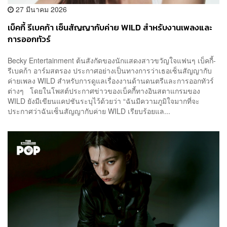
27 มีนาคม 2026
เบ็คกี้ รีเบคก้า เซ็นสัญญากับค่าย WILD สำหรับงานเพลงและ
การออกทัวร์
Becky Entertainment ต้นสังกัดของนักแสดงสาวขวัญใจแฟนๆ เบ็คกี้-
รีเบคก้า อาร์มสตรอง ประกาศอย่างเป็นทางการว่าเธอเซ็นสัญญากับ
ค่ายเพลง WILD สำหรับการดูแลเรื่องงานด้านดนตรีและการออกทัวร์
ต่างๆ โดยในโพสต์ประกาศข่าวของเบ็คกี้ทางอินสตาแกรมของ
WILD ยังมีเขียนแคปชันระบุไว้ด้วยว่า “ฉันมีความภูมิใจมากที่จะ
ประกาศว่าฉันเซ็นสัญญากับค่าย WILD เรียบร้อยแล...