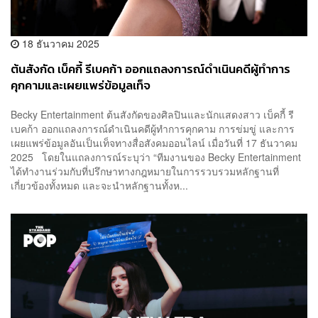
18 ธันวาคม 2025
ต้นสังกัด เบ็คกี้ รีเบคก้า ออกแถลงการณ์ดำเนินคดีผู้ทำการ
คุกคามและเผยแพร่ข้อมูลเท็จ
Becky Entertainment ต้นสังกัดของศิลปินและนักแสดงสาว เบ็คกี้ รี
เบคก้า ออกแถลงการณ์ดำเนินคดีผู้ทำการคุกคาม การข่มขู่ และการ
เผยแพร่ข้อมูลอันเป็นเท็จทางสื่อสังคมออนไลน์ เมื่อวันที่ 17 ธันวาคม
2025 โดยในแถลงการณ์ระบุว่า “ทีมงานของ Becky Entertainment
ได้ทำงานร่วมกับที่ปรึกษาทางกฎหมายในการรวบรวมหลักฐานที่
เกี่ยวข้องทั้งหมด และจะนำหลักฐานทั้งห...