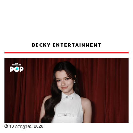
BECKY ENTERTAINMENT
13 กรกฎาคม 2026