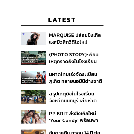
LATEST
MARQUISE ปล่อยซิงเกิล
และมิวสิกวิดีโอใหม่
IRONIC ที่เสียดสีความ
(PHOTO STORY): ย้อน
สัมพันธ์สุด Toxic
เหตุกราดยิงในโรงเรียน
ต่างประเทศ ที่ผู้ก่อเหตุเป็น
มหาดไทยเร่งจัดระเบียบ
นักเรียน
ภูเก็ต ทลายนอมินีต่างชาติ
คุมเจ็ตสกี สางบริษัทฮุบ
สรุปเหตุยิงในโรงเรียน
ที่ดิน เคลียร์ใบอนุญาต
จังหวัดนนทบุรี เสียชีวิต
โรงแรมค้าง 7 ปี
รวม 8 ราย โฆษก ตร. เผย
PP KRIT ส่งซิงเกิลใหม่
ปมค้นประวัติคดีกราดยิงที่
‘Your Candy’ พร้อมพา
สหรัฐฯ
ต้าเหนิง และ ณิชา ร่วมมิว
จับตาคดีเยาวชน 14 ปี ก่อ