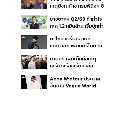
สิกวิดีโอ
เหตุยิงในห้าง กรมพินิจฯ ชี้
ประพฤติดี-รับการรักษาต่อ
บางจากฯ Q2/69 ทำกำไร
เนื่อง ประเมินปล่อยตัว
ทะลุ 1.2 หมื่นล้าน เริ่มบุ๊กกำ
ไร ‘SAF’ เชิงพาณิชย์ครั้ง
ตาโขน เตรียมฉายที่
แรก หนุนรายได้ครึ่งปีทะลุ
เทศกาลภาพยนตร์ไทย ณ
3.2 แสนล้าน
ประเทศบราซิล
นายกฯ เผยเด็กก่อเหตุ
เครียดเรื่องเรียน เชื่อ
เตรียมการเป็นขั้นตอน ชี้มี
Anna Wintour ประกาศ
กระสุนอีกกว่า 30 นัด หาก
จัดงาน Vogue World
ไม่จบชีวิตตัวเองอาจสูญ
2027 ที่ซานฟรานซิสโก
เสียเพิ่ม