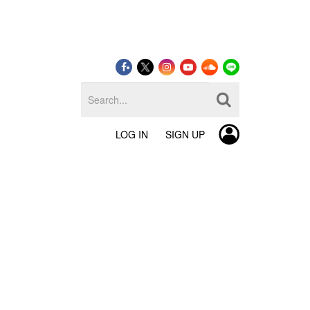
LOG IN
SIGN UP