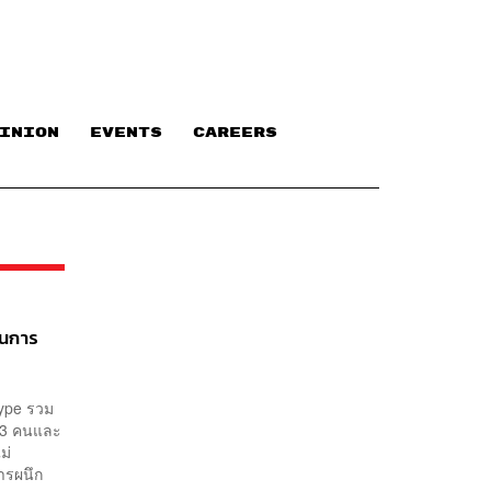
INION
EVENTS
CAREERS
ุนการ
kype รวม
ง 3 คนและ
ม่
การผนึก