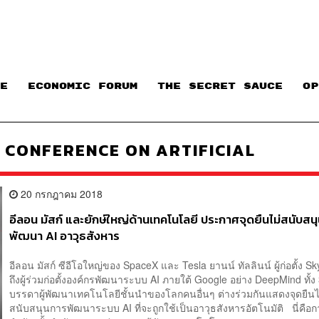
E
ECONOMIC FORUM
THE SECRET SAUCE​
OP
 CONFERENCE ON ARTIFICIAL
20 กรกฎาคม 2018
อีลอน มัสก์ และยักษ์ใหญ่ด้านเทคโนโลยี ประกาศจุดยืนไม่สนับสน
พัฒนา AI อาวุธสังหาร
อีลอน มัสก์ ซีอีโอใหญ่ของ SpaceX และ Tesla ยานน์ ทัลลินน์ ผู้ก่อตั้ง S
ถึงผู้ร่วมก่อตั้งองค์กรพัฒนาระบบ AI ภายใต้ Google อย่าง DeepMind ทั้
บรรดาผู้พัฒนาเทคโนโลยีชั้นนำของโลกคนอื่นๆ ต่างร่วมกันแสดงจุดยืนไ
สนับสนุนการพัฒนาระบบ AI ที่จะถูกใช้เป็นอาวุธสังหารอัตโนมัติ นี่คือ