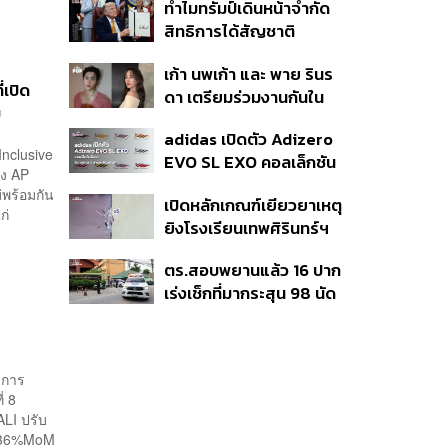
ทำไมทรัมป์เดินหน้าจำกัด
มาแสดงในมิวสิกวิดีโอ
สิทธิการได้สัญชาติ
อเมริกันโดยกำเนิดอีกครั้ง
เก้า นพเก้า และ พาย รินร
แม้ศาลสูงสุดเคยตัดสิน
่เปิด
ดา เตรียมร่วมงานกันใน
คัดค้าน
ม
‘รสกาล Enchanted
adidas เปิดตัว Adizero
Taste In Time’
nclusive
EVO SL EXO คอลเล็กชัน
ของ AP
พิเศษรับฤดูกาล College
่พร้อมกัน
เปิดหลักเกณฑ์เยียวยาเหตุ
Football
ก่
ยิงโรงเรียนเทพศิรินทร์ฯ
เสียชีวิตรับสูงสุด 3 แสน
ตร.สอบพยานแล้ว 16 ปาก
เจ็บสูงสุด 1 แสน เยียวยา
เร่งเช็กที่มากระสุน 98 นัด
จิตใจ 5 ระดับ
ประสานครูภาษาไทยเข้าให้
ปากคำ
บการ
่ 8
ALI ปรับ
 2.36%MoM