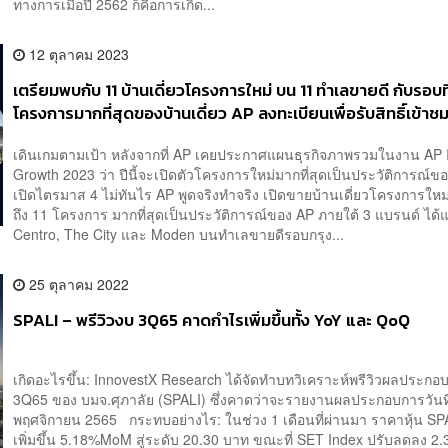
ทางการเมื่อปี 2562 ก็คือการเกิด...
12 ตุลาคม 2023
เตรียมพบกับ 11 บ้านเดี่ยวโครงการใหม่ บน 11 ทำเลขายดี กับรอบที
โครงการมากที่สุดของบ้านเดี่ยว AP ลงทะเบียนเพื่อรับสิทธิ์เข้าช
โครงการก่อนใคร และรับส่วนลดสูงสุด 200,000 บาท
เดินเกมตามเป้า หลังจากที่ AP เคยประกาศแผนธุรกิจภาพรวมในงาน AP I
Growth 2023 ว่า ปีนี้จะเปิดตัวโครงการใหม่มากที่สุดเป็นประวัติการณ์
เปิดไตรมาส 4 ไม่ทันไร AP พูดจริงทำจริง เปิดขายบ้านเดี่ยวโครงการใหม
ถึง 11 โครงการ มากที่สุดเป็นประวัติการณ์ของ AP ภายใต้ 3 แบรนด์ ได้แ
Centro, The City และ Moden บนทำเลขายดีรอบกรุง...
25 ตุลาคม 2022
SPALI – พรีวิวงบ 3Q65 คาดกำไรเพิ่มขึ้นทั้ง YoY และ QoQ
เกิดอะไรขึ้น: InnovestX Research ได้จัดทำบทวิเคราะห์พรีวิวผลประกอ
3Q65 ของ บมจ.ศุภาลัย (SPALI) ซึ่งคาดว่าจะรายงานผลประกอบการวันที
พฤศจิกายน 2565 กระทบอย่างไร: ในช่วง 1 เดือนที่ผ่านมา ราคาหุ้น SP
เพิ่มขึ้น 5.18%MoM สู่ระดับ 20.30 บาท ขณะที่ SET Index ปรับลดลง