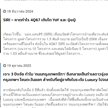
18 ธันวาคม 2024
SIRI – คาดกำไร 4Q67 เติบโต YoY และ QoQ
เกิดอะไรขึ้น: บมจ.แสนสิริ (SIRI) เลื่อนเปิดตัวโครงการบ้านเดี่ยวระดับลั
โครงการ มูลค่าโครงการรวม 1.5 พันล้านบาท ออกไปเป็นปี 2568 เนื่องจา
เตรียมสถานที่ไม่เสร็จ ดังนั้นใน 4Q67 SIRI จะเปิดตัวโครงการรวมทั้งหม
โครงการ (แนวราบ 10 โครงการ และคอนโดมิเนียม 5 โครงการ) มูลค่า
รวม 1.53 หมื่นล้านบาท ซึ่งจะส่งผลให้มูลค่าโครงการ...
19 ตุลาคม 2023
เจาะ 3 ปัจจัย ทำไม ‘ถนนกรุงเทพกรีฑา’ ถึงกลายเป็นทำเลดาวรุ่ง
กรุงเทพฯ โซนตะวันออก สำหรับที่อยู่อาศัยในระดับ Luxury ไปจน
Ultimate Luxury [ADVERTORIAL]
หากย้อนกลับไปเมื่อ 3 ปีที่แล้ว นับตั้งแต่เปิดใช้ ‘ถนนกรุงเทพกรีฑาตัดใหม
ทำเลนี้ให้กลายเป็นแหล่งรวมของโครงการหมู่บ้านระดับ Luxury จนถึง Ul
Luxury แห่งหนึ่งของกรุงเทพฯ เบื้องหลังที่ทำให้พื้นที่แห่งนี้กลายเป็นทำเล
ของกรุงเทพฯ โซนตะวันออก เกิดขึ้นหลังจาก ‘ถนนกรุงเทพกรีฑา’ เปิดใช้อ