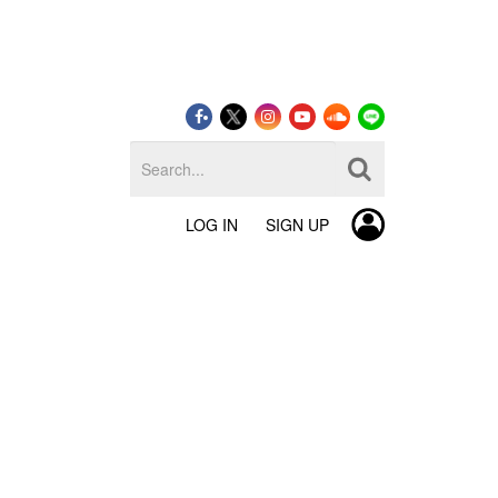
LOG IN
SIGN UP