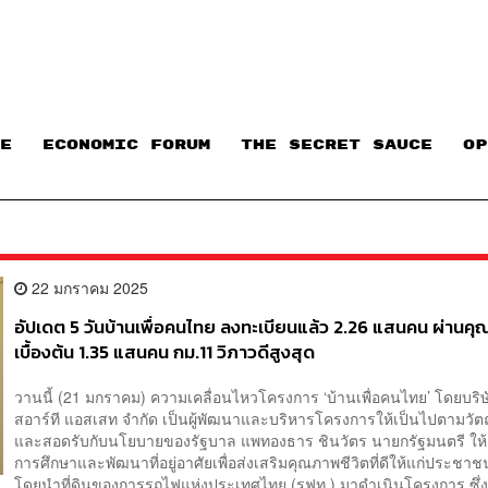
E
ECONOMIC FORUM
THE SECRET SAUCE​
OP
22 มกราคม 2025
อัปเดต 5 วันบ้านเพื่อคนไทย ลงทะเบียนแล้ว 2.26 แสนคน ผ่านคุ
เบื้องต้น 1.35 แสนคน กม.11 วิภาวดีสูงสุด
วานนี้ (21 มกราคม) ความเคลื่อนไหวโครงการ ‘บ้านเพื่อคนไทย’ โดยบริษ
สอาร์ที แอสเสท จำกัด เป็นผู้พัฒนาและบริหารโครงการให้เป็นไปตามวัต
และสอดรับกับนโยบายของรัฐบาล แพทองธาร ชินวัตร นายกรัฐมนตรี ให้
การศึกษาและพัฒนาที่อยู่อาศัยเพื่อส่งเสริมคุณภาพชีวิตที่ดีให้แก่ประช
โดยนำที่ดินของการรถไฟแห่งประเทศไทย (รฟท.) มาดำเนินโครงการ ซึ่ง.