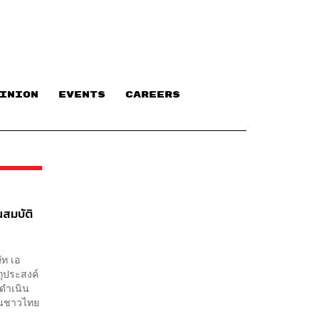
INION
EVENTS
CAREERS
ณสมบัติ
ัท เอ
ถุประสงค์
ดำเนิน
าชนชาวไทย
..