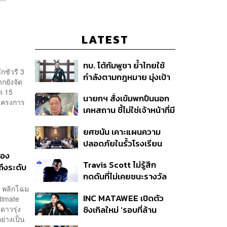
LATEST
ทบ. โต้กัมพูชา ย้ำไทยใช้
กชัวรี 3
กำลังตามกฎหมาย มุ่งเป้า
กยังจัด
หมายทางทหาร ชี้ความเสีย
ด 15
นายกฯ สั่งเข้มพกปืนนอก
หายไทยไม่อาจลบด้วย
โครงการ
เคหสถาน ชี้ไม่ใช่เจ้าหน้าที่มี
ข้อมูลบิดเบือน
โทษอุกฉกรรจ์ ปืนถูกขโมย
ยศชนัน เคาะแผนความ
ก่อเหตุ เจ้าของร่วมรับผิด
ปลอดภัยในรั้วโรงเรียน
90 วัน ส่งนักสุขภาพจิต
ของ
Travis Scott ไม่รู้สึก
ดูแล-คุมเข้มคัดกรองสิ่ง
ถึงระดับ
กดดันที่ไม่เคยชนะรางวัล
ผิดกฎหมาย
แกรมมี่ แม้มีชื่อเข้าชิงมา
่’ พลิกโฉม
INC MATAWEE เปิดตัว
timate
แล้ว 10 ครั้ง
ดาวรุ่ง
ซิงเกิลใหม่ ‘รอบที่ล้าน
ย่างเป็น
(Loop)’ ที่ได้ เน PERSES