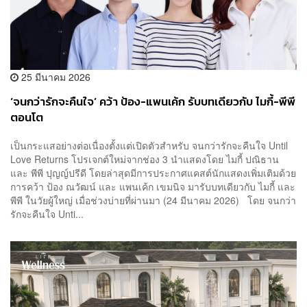
25 มีนาคม 2026
‘จนกว่ารักจะคืนใจ’ คว้า ป้อง-แพนเค้ก รับบทเดียวกับ ไมกี้-พีพี
ตอนโต
เป็นกระแสอย่างต่อเนื่องตั้งแต่เปิดตัวสำหรับ จนกว่ารักจะคืนใจ Until
Love Returns โปรเจกต์ใหม่จากช่อง 3 นำแสดงโดย ไมกี้ ปณิธาน
และ พีพี ปุญญ์ปรีดี โดยล่าสุดมีการประกาศแคสต์นักแสดงเพิ่มเติมด้วย
การคว้า ป้อง ณวัฒน์ และ แพนเค้ก เขมนิจ มารับบทเดียวกับ ไมกี้ และ
พีพี ในวัยผู้ใหญ่ เมื่อช่วงบ่ายที่ผ่านมา (24 มีนาคม 2026) โดย จนกว่า
รักจะคืนใจ Unti...