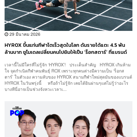
29 มีนาคม 2026
HYROX ขึ้นแท่นกีฬาโตเร็วสุดในโลก ดันรายได้แตะ 4.5 พัน
ล้านบาท ชูโมเดลเปลี่ยนคนไปยิมให้เป็น ‘ร็อกสตาร์’ ที่แบรนด์
รุมจีบ
เวลานี้ไม่มีใครที่ไม่รู้จัก ‘HYROX’! ประเด็นสำคัญ HYROX เกินห้าม
ใจ จุดกำเนิดกีฬาคนพันธุ์ ROX เพราะทุกคนต่างมีความเป็น ‘ร็อกส
ตาร์’ ในตัวเอง ความลับของ HYROX สนามกีฬาใหม่สุดมันของแบรนด์
HYROX ในวันพรุ่งนี้ หรือถ้าไม่รู้จัก เคยได้ยินผ่านๆแต่ไม่รู้ว่าอะไร
บางทีนี่อาจเป็นช่วงจังหวะเวลาเ...