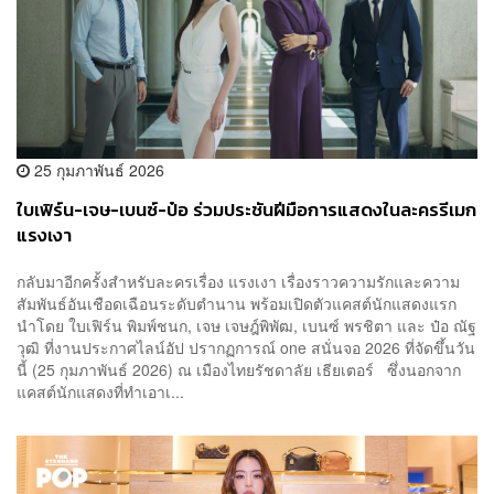
25 กุมภาพันธ์ 2026
ใบเฟิร์น-เจษ-เบนซ์-ป๋อ ร่วมประชันฝีมือการแสดงในละครรีเมก
แรงเงา
กลับมาอีกครั้งสำหรับละครเรื่อง แรงเงา เรื่องราวความรักและความ
สัมพันธ์อันเชือดเฉือนระดับตำนาน พร้อมเปิดตัวแคสต์นักแสดงแรก
นำโดย ใบเฟิร์น พิมพ์ชนก, เจษ เจษฎ์พิพัฒ, เบนซ์ พรชิตา และ ป๋อ ณัฐ
วุฒิ ที่งานประกาศไลน์อัป ปรากฏการณ์ one สนั่นจอ 2026 ที่จัดขึ้นวัน
นี้ (25 กุมภาพันธ์ 2026) ณ เมืองไทยรัชดาลัย เธียเตอร์ ซึ่งนอกจาก
แคสต์นักแสดงที่ทำเอาเ...