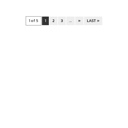
1 of 5
1
2
3
...
»
LAST »