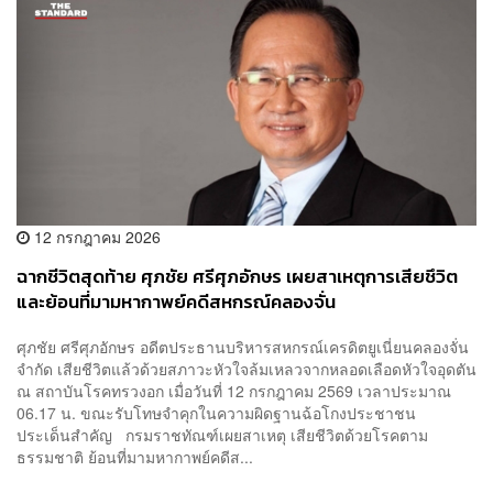
12 กรกฎาคม 2026
ฉากชีวิตสุดท้าย ศุภชัย ศรีศุภอักษร เผยสาเหตุการเสียชึวิต
และย้อนที่มามหากาพย์คดีสหกรณ์คลองจั่น
ศุภชัย ศรีศุภอักษร อดีตประธานบริหารสหกรณ์เครดิตยูเนี่ยนคลองจั่น
จำกัด เสียชีวิตแล้วด้วยสภาวะหัวใจล้มเหลวจากหลอดเลือดหัวใจอุดตัน
ณ สถาบันโรคทรวงอก เมื่อวันที่ 12 กรกฎาคม 2569 เวลาประมาณ
06.17 น. ขณะรับโทษจำคุกในความผิดฐานฉ้อโกงประชาชน
ประเด็นสำคัญ กรมราชทัณฑ์เผยสาเหตุ เสียชีวิตด้วยโรคตาม
ธรรมชาติ ย้อนที่มามหากาพย์คดีส...