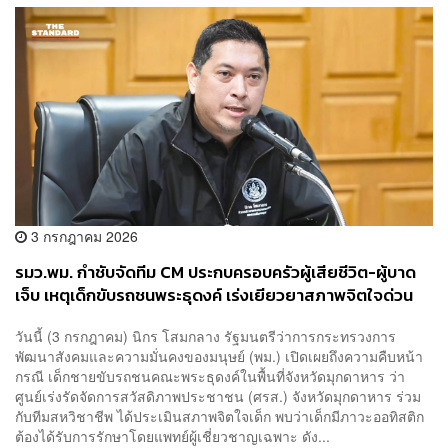
3 กรกฎาคม 2026
รมว.พม. กำชับจัดทีม CM ประกบครอบครัวผู้เสียชีวิต-ผู้บาด
เจ็บ เหตุเด็กขับรถชนพระธุดงค์ เร่งเยียวยาสภาพจิตใจด่วน
​วันนี้ (3 กรกฎาคม) นิกร โสมกลาง รัฐมนตรีว่าการกระทรวงการ
พัฒนาสังคมและความมั่นคงของมนุษย์ (พม.) เปิดเผยถึงความคืบหน้า
กรณี เด็กชายขับรถชนคณะพระธุดงค์ในพื้นที่จังหวัดมุกดาหาร ว่า
ศูนย์เร่งรัดจัดการสวัสดิภาพประชาชน (ศรส.) จังหวัดมุกดาหาร ร่วม
กับทีมสหวิชาชีพ ได้ประเมินสภาพจิตใจเด็ก พบว่าเด็กมีภาวะออทิสติก
ต้องได้รับการรักษาโดยแพทย์ผู้เชี่ยวชาญเฉพาะ ดัง...