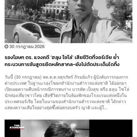
30 กรกฎาคม 2026
รองโฆษก ตร. แจงคดี ‘ฮลุน โซโล่’ เสียชีวิตที่จอร์เจีย ย้ำ
กระบวนการชันสูตรยึดหลักสากล-ยังไม่ตัดประเด็นใดทิ้ง
วันนี้ (30 กรกฎาคม) พล.ต.ต.จตุรภัทร์ ภิรมย์แก้ว ผู้บังคับการกองการ
ต่างประเทศ ในฐานะรองโฆษกสำนักงานตำรวจแห่งชาติ ได้ออกมา
เปิดเผยความคืบหน้ากรณีการพบร่าง บวรทัต เป็งสุข หรือ ฮลุน โซโล่
นักท่องเที่ยวชาวไทย เสียชีวิตภายในห้องพักของโรงแรมแห่งหนึ่งใน
ประเทศจอร์เจีย โดยในนามของสำนักงานตำรวจแห่งชาติ ได้กล่าว
แสดงความเสียใจอย่างสุดซึ้งต่อครอบครัว ญาติ และผู้ใ...