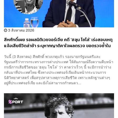
3 สิงหาคม 2026
สีหศักดิ์เผย รอผลนิติเวชจอร์เจีย คดี ‘ฮลุน โซโล่’ เร่งสอบเหตุ
แจ้งเสียชีวิตล่าช้า ระบุหากญาติคาใจผลตรวจ ขอตรวจซ้ำใน
ไทยได้
วันนี้ (3 สิงหาคม) สีหศักดิ์ พวงเกตุแก้ว รองนายกรัฐมนตรีและ
รัฐมนตรีว่าการกระทรวงการต่างประเทศ ให้สัมภาษณ์ถึงความคืบหน้า
กรณีการเสียชีวิตของ ‘ฮลุน โซโล่’ ว่า คาดว่าเร็วๆ นี้ จะมีการนำร่าง
กลับมาที่ประเทศไทย ซึ่งทางประเทศจอร์เจียเดินหน้ากระบวนการ
นิติวิทยาศาสตร์ เพื่อสรุปหาสาเหตุการเสียชีวิต เพราะหลักฐานต่างๆ
อยู่ที่ประเทศจอร์เจีย และยังไม่สามารถกำหนดว...