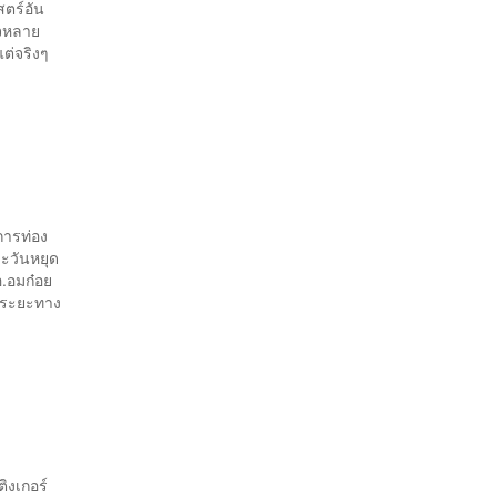
สตร์อัน
ใจหลาย
แต่จริงๆ
การท่อง
ละวันหยุด
 อ.อมก๋อย
วยระยะทาง
ิงเกอร์