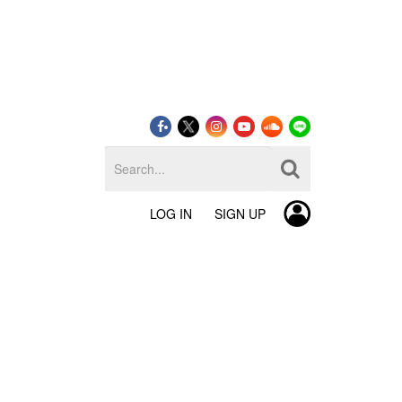
LOG IN
SIGN UP