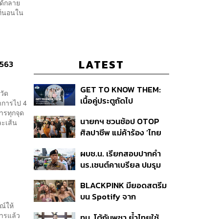
ได้กลาย
ท์นอนใน
LATEST
2563
GET TO KNOW THEM:
วัด
เนื้อคู่ประตูถัดไป
ทำการไป 4
ารทุกจุด
นายกฯ ชวนช้อป OTOP
ละเส้น
ศิลปาชีพ แม่ค้าร้อง ‘ไทย
ช่วยไทย พลัส’ สุดยอด
ผบช.น. เรียกสอบปากคำ
ถามมีต่อไหม นายกฯ ตอบ
นร.เซนต์คาเบรียล ปมรุม
‘เดี๋ยวจะพยายาม’
ทำร้ายเพื่อน-ใช้ปืนขู่ สั่ง
BLACKPINK มียอดสตรีม
ดำเนินคดีแล้ว
บน Spotify จาก
ณ์ให้
ประเทศไทยสูงถึง 536 ล้าน
การแล้ว
ทบ. โต้กัมพูชา ย้ำไทยใช้