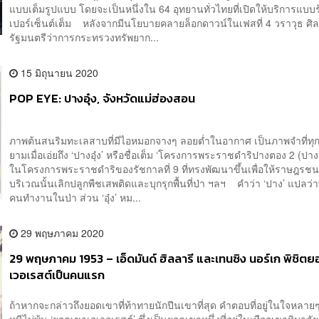
แบบเต็มรูปแบบ โดยจะเป็นหนึ่งใน 64 อุทยานทั่วไทยที่เปิดให้บริการแบบร
เปอร์เซ็นต์เต็ม หลังจากมีนโยบายคลายล็อกดาวน์ในเฟสที่ 4 วราวุธ​ ศิ
รัฐมนตรีว่าการกระทรวงทรัพยาก...
15 มิถุนายน 2020
POP EYE: ปางอุ๋ง, จังหวัดแม่ฮ่องสอน
ภาพต้นสนริมทะเลสาบที่มีไอหมอกจางๆ ลอยต่ำในอากาศ เป็นภาพจำที่ทุก
ยามเมื่อเอ่ยถึง ‘ปางอุ๋ง’ หรือชื่อเต็ม ‘โครงการพระราชดำริปางตอง 2 (ปางอุ๋
ในโครงการพระราชดำริของรัชกาลที่ 9 ที่ทรงพัฒนาขึ้นเพื่อให้ราษฎรชนก
บริเวณนั้นเลิกปลูกพืชเสพติดและบุกรุกพื้นที่ป่า ฯลฯ คำว่า ‘ปาง’ แปลว่า
คนทำงานในป่า ส่วน ‘อุ๋ง’ หม...
29 พฤษภาคม 2020
29 พฤษภาคม 1953 – เอ็ดมันด์ ฮิลลารี และเทนซิง นอร์เก พิชิต
เวอเรสต์เป็นคนแรก
ถ้าหากจะกล่าวถึงยอดเขาที่ท้าทายนักปีนเขาที่สุด คำตอบที่อยู่ในใจหลา
หนีไม่พ้น ‘ยอดเขาเอเวอเรสต์’ ซึ่งเป็นยอดเขาหนึ่งที่อยู่ในเทือกเขาหิมาลั