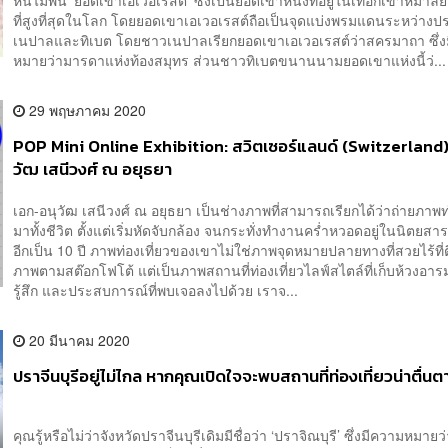
ที่สูงที่สุดในโลก โดยยอดเขาเอเวอเรสต์ถือเป็นจุดแบ่งพรมแดนระหว่างป
เนปาลและทิเบต โดยชาวเนปาลเรียกยอดเขาเอเวอเรสต์ว่าสครมาถา ซึ่ง
หมายว่ามารดาแห่งท้องสมุทร ส่วนชาวทิเบตขนานนามยอดเขาแห่งนี้ว่...
29 พฤษภาคม 2020
POP Mini Online Exhibition: สวิตเซอร์แลนด์ (Switzerland)
วัฒ เสนีวงศ์ ณ อยุธยา
เอก-อนุวัฒ เสนีวงศ์ ณ อยุธยา เป็นช่างภาพที่สามารถเรียกได้ว่าถ่ายภาพท่
มาทั้งชีวิต ตั้งแต่เริ่มหัดจับกล้อง จนกระทั่งทำงานคร่ำหวอดอยู่ในนิตยสาร
อีกเป็น 10 ปี ภาพท่องเที่ยวของเขาไม่ใช่ภาพจุดหมายปลายทางที่สวยไร้ที่
ภาพตามสต๊อกโฟโต้ แต่เป็นภาพสถานที่ท่องเที่ยวไลฟ์สไตล์ที่เก็บห้วงอา
รู้สึก และประสบการณ์ที่พบเจอลงไปด้วย เราจ...
20 มีนาคม 2020
ปราจีนบุรีอยู่ไม่ไกล หากคุณเปิดใจจะพบสถานที่ท่องเที่ยวน่าตื่นต
คุณรู้หรือไม่ว่าจังหวัดปราจีนบุรีเดิมมีชื่อว่า ‘ปราจิณบุรี’ ซึ่งมีความหมายว