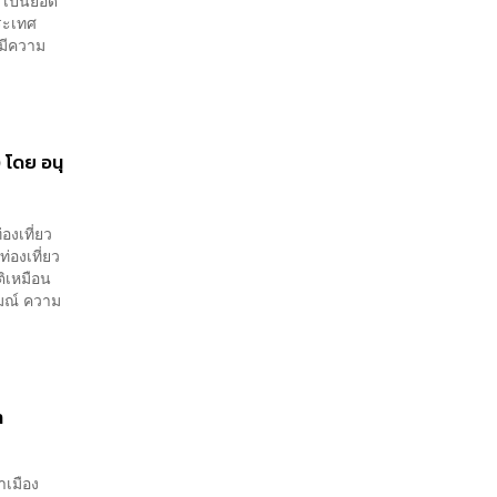
ระเทศ
มีความ
 โดย อนุ
องเที่ยว
ท่องเที่ยว
ติเหมือน
รมณ์ ความ
า
่าเมือง