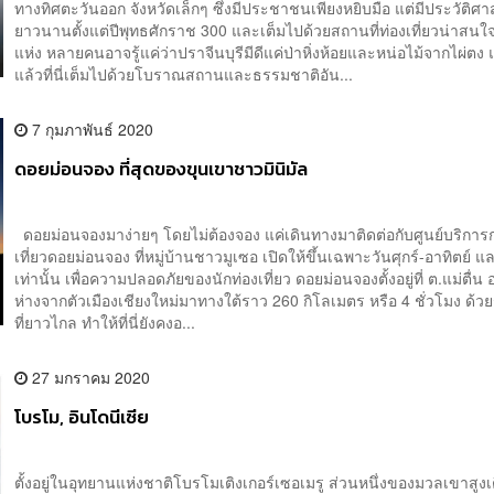
ทางทิศตะวันออก จังหวัดเล็กๆ ซึ่งมีประชาชนเพียงหยิบมือ แต่มีประวัติศา
ยาวนานตั้งแต่ปีพุทธศักราช 300 และเต็มไปด้วยสถานที่ท่องเที่ยวน่าสน
แห่ง หลายคนอาจรู้แค่ว่าปราจีนบุรีมีดีแค่ป่าหิ่งห้อยและหน่อไม้จากไผ่ตง 
แล้วที่นี่เต็มไปด้วยโบราณสถานและธรรมชาติอัน...
7 กุมภาพันธ์ 2020
ดอยม่อนจอง ที่สุดของขุนเขาชาวมินิมัล
ดอยม่อนจองมาง่ายๆ โดยไม่ต้องจอง แค่เดินทางมาติดต่อกับศูนย์บริการ
เที่ยวดอยม่อนจอง ที่หมู่บ้านชาวมูเซอ เปิดให้ขึ้นเฉพาะวันศุกร์-อาทิตย์ แ
เท่านั้น เพื่อความปลอดภัยของนักท่องเที่ยว ดอยม่อนจองตั้งอยู่ที่ ต.แม่ตื่น
ห่างจากตัวเมืองเชียงใหม่มาทางใต้ราว 260 กิโลเมตร หรือ 4 ชั่วโมง ด้
ที่ยาวไกล ทำให้ที่นี่ยังคงอ...
27 มกราคม 2020
โบรโม, อินโดนีเซีย
ตั้งอยู่ในอุทยานแห่งชาติโบรโมเติงเกอร์เซอเมรู ส่วนหนึ่งของมวลเขาสูงเต