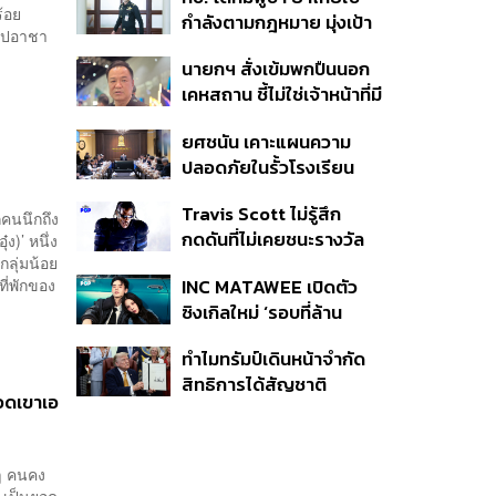
ครั้ง ตลอด 10 ปีที่ผ่านมา
้อย
กำลังตามกฎหมาย มุ่งเป้า
ลปอาชา​
หมายทางทหาร ชี้ความเสีย
นายกฯ สั่งเข้มพกปืนนอก
หายไทยไม่อาจลบด้วย
เคหสถาน ชี้ไม่ใช่เจ้าหน้าที่มี
ข้อมูลบิดเบือน
โทษอุกฉกรรจ์ ปืนถูกขโมย
ยศชนัน เคาะแผนความ
ก่อเหตุ เจ้าของร่วมรับผิด
ปลอดภัยในรั้วโรงเรียน
90 วัน ส่งนักสุขภาพจิต
Travis Scott ไม่รู้สึก
ดูแล-คุมเข้มคัดกรองสิ่ง
คนนึกถึง
กดดันที่ไม่เคยชนะรางวัล
ง)’ หนึ่ง
ผิดกฎหมาย
ลุ่มน้อย
แกรมมี่ แม้มีชื่อเข้าชิงมา
INC MATAWEE เปิดตัว
ที่พักของ
แล้ว 10 ครั้ง
ซิงเกิลใหม่ ‘รอบที่ล้าน
(Loop)’ ที่ได้ เน PERSES
ทำไมทรัมป์เดินหน้าจำกัด
มาแสดงในมิวสิกวิดีโอ
สิทธิการได้สัญชาติ
ยอดเขาเอ
อเมริกันโดยกำเนิดอีกครั้ง
แม้ศาลสูงสุดเคยตัดสิน
คัดค้าน
ยๆ คนคง
ย เป็นยอด