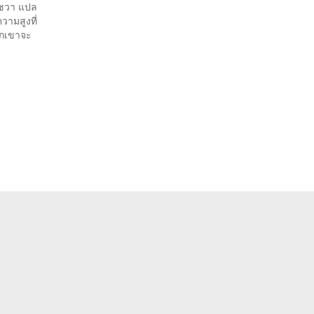
าชวา แปล
ามสูงที่
พวกเขาจะ