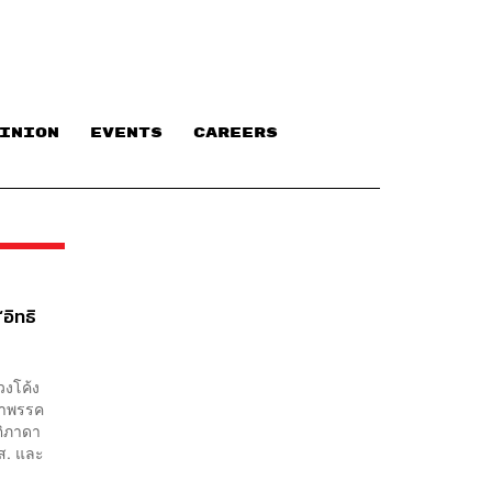
INION
EVENTS
CAREERS
อิทธิ
วงโค้ง
น้าพรรค
ติภาดา
ส. และ