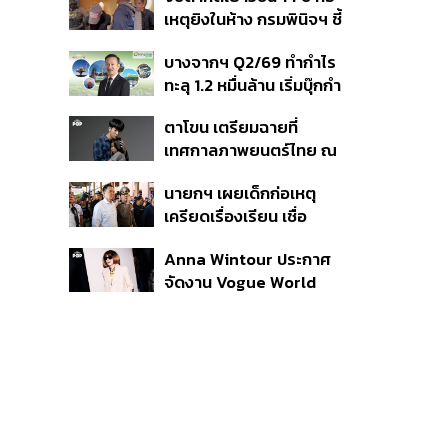
สิกวิดีโอ
เหตุยิงในห้าง กรมพินิจฯ ชี้
ประพฤติดี-รับการรักษาต่อ
บางจากฯ Q2/69 ทำกำไร
เนื่อง ประเมินปล่อยตัว
ทะลุ 1.2 หมื่นล้าน เริ่มบุ๊กกำ
ไร ‘SAF’ เชิงพาณิชย์ครั้ง
ตาโขน เตรียมฉายที่
แรก หนุนรายได้ครึ่งปีทะลุ
เทศกาลภาพยนตร์ไทย ณ
3.2 แสนล้าน
ประเทศบราซิล
นายกฯ เผยเด็กก่อเหตุ
เครียดเรื่องเรียน เชื่อ
เตรียมการเป็นขั้นตอน ชี้มี
Anna Wintour ประกาศ
กระสุนอีกกว่า 30 นัด หาก
จัดงาน Vogue World
ไม่จบชีวิตตัวเองอาจสูญ
2027 ที่ซานฟรานซิสโก
เสียเพิ่ม