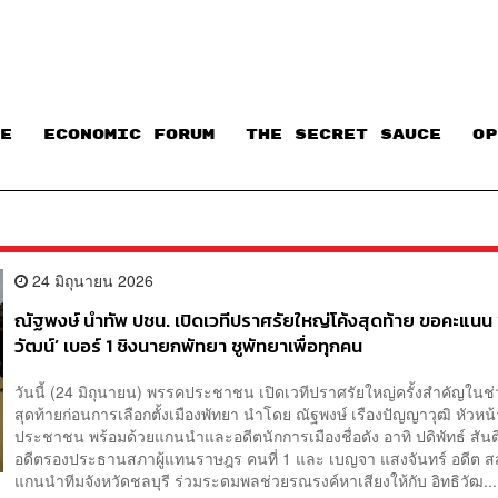
E
ECONOMIC FORUM
THE SECRET SAUCE​
OP
24 มิถุนายน 2026
ณัฐพงษ์ นำทัพ ปชน. เปิดเวทีปราศรัยใหญ่โค้งสุดท้าย ขอคะแนน ‘
วัฒน์’ เบอร์ 1 ชิงนายกพัทยา ชูพัทยาเพื่อทุกคน
วันนี้ (24 มิถุนายน) พรรคประชาชน เปิดเวทีปราศรัยใหญ่ครั้งสำคัญในช่
สุดท้ายก่อนการเลือกตั้งเมืองพัทยา นำโดย ณัฐพงษ์ เรืองปัญญาวุฒิ หัวห
ประชาชน พร้อมด้วยแกนนำและอดีตนักการเมืองชื่อดัง อาทิ ปดิพัทธ์ สัน
อดีตรองประธานสภาผู้แทนราษฎร คนที่ 1 และ เบญจา แสงจันทร์ อดีต ส
แกนนำทีมจังหวัดชลบุรี ร่วมระดมพลช่วยรณรงค์หาเสียงให้กับ อิทธิวัฒ...