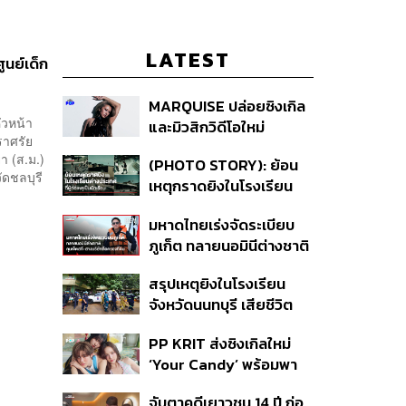
LATEST
ูนย์เด็ก
MARQUISE ปล่อยซิงเกิล
ัวหน้า
และมิวสิกวิดีโอใหม่
ราศรัย
IRONIC ที่เสียดสีความ
า (ส.ม.)
(PHOTO STORY): ย้อน
สัมพันธ์สุด Toxic
ัดชลบุรี
เหตุกราดยิงในโรงเรียน
ต่างประเทศ ที่ผู้ก่อเหตุเป็น
มหาดไทยเร่งจัดระเบียบ
นักเรียน
ภูเก็ต ทลายนอมินีต่างชาติ
คุมเจ็ตสกี สางบริษัทฮุบ
สรุปเหตุยิงในโรงเรียน
ที่ดิน เคลียร์ใบอนุญาต
จังหวัดนนทบุรี เสียชีวิต
โรงแรมค้าง 7 ปี
รวม 8 ราย โฆษก ตร. เผย
PP KRIT ส่งซิงเกิลใหม่
ปมค้นประวัติคดีกราดยิงที่
‘Your Candy’ พร้อมพา
สหรัฐฯ
ต้าเหนิง และ ณิชา ร่วมมิว
จับตาคดีเยาวชน 14 ปี ก่อ