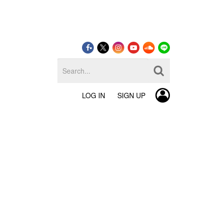
LOG IN
SIGN UP