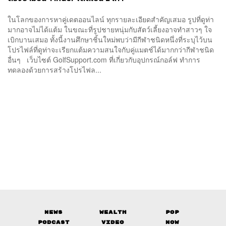
ในโลกของการหาคู่เดตออนไลน์ ทุกรายละเอียดสำคัญเสมอ รูปที่ดูท่า
มากอาจไม่ได้แต้ม ในขณะที่รูปชายหนุ่มกับสัตว์เลี้ยงอาจทำสาวๆ ใจ
เบิกบานเสมอ ทั้งนี้งานศึกษาชิ้นใหม่พบว่ามีกีฬาชนิดหนึ่งที่ระบุไว้บน
โปรไฟล์ที่ดูท่าจะเรียกแต้มความสนใจกับคู่แมตช์ได้มากกว่ากีฬาชนิด
อื่นๆ เว็บไซต์ GolfSupport.com ที่เกี่ยวกับอุปกรณ์กอล์ฟ ทำการ
ทดลองด้วยการสร้างโปรไฟล...
News
Wealth
Pop
Podcast
Video
Now