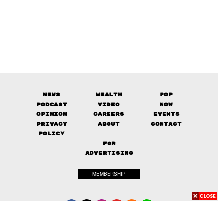
News
Wealth
Pop
Podcast
Video
Now
Opinion
Careers
Events
Privacy
About
Contact
Policy
FOR
ADVERTISING
MEMBERSHIP