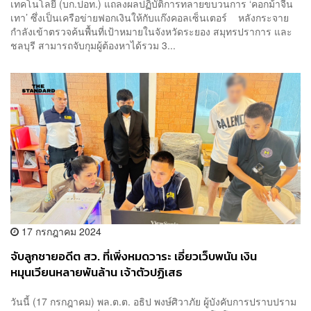
เทคโนโลยี (บก.ปอท.) แถลงผลปฏิบัติการทลายขบวนการ ‘คอกม้าจีน
เทา’ ซึ่งเป็นเครือข่ายฟอกเงินให้กับแก๊งคอลเซ็นเตอร์ หลังกระจาย
กำลังเข้าตรวจค้นพื้นที่เป้าหมายในจังหวัดระยอง สมุทรปราการ และ
ชลบุรี สามารถจับกุมผู้ต้องหาได้รวม 3...
17 กรกฎาคม 2024
จับลูกชายอดีต สว. ที่เพิ่งหมดวาระ เอี่ยวเว็บพนัน เงิน
หมุนเวียนหลายพันล้าน เจ้าตัวปฏิเสธ
วันนี้ (17 กรกฎาคม) พล.ต.ต. อธิป พงษ์ศิวาภัย ผู้บังคับการปราบปราม