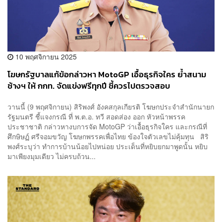
10 พฤศจิกายน 2025
โฆษกรัฐบาลแก้ข้อกล่าวหา MotoGP เอื้อธุรกิจใคร ย้ำสนาม
ช้างฯ ให้ กกท. จัดแข่งฟรีทุกปี ชี้ควรไปตรวจสอบ
Tomorrowland ของรัฐบาลที่แล้ว
วานนี้ (9 พฤศจิกายน) สิริพงศ์ อังคสกุลเกียรติ โฆษกประจำสำนักนายก
รัฐมนตรี ชี้แจงกรณี ที่ พ.ต.อ. ทวี สอดส่อง ออก หัวหน้าพรรค
ประชาชาติ กล่าวหางบการจัด MotoGP ว่าเอื้อธุรกิจใคร และกรณีที่
ศึกษิษฏ์ ศรีจอมขวัญ โฆษกพรรคเพื่อไทย ข้องใจตัวเลขไม่คุ้มทุน สิริ
พงศ์ระบุว่า ทำการบ้านน้อยไปหน่อย ประเด็นที่หยิบยกมาพูดนั้น หยิบ
มาเพียงมุมเดียว ไม่ครบถ้วน...