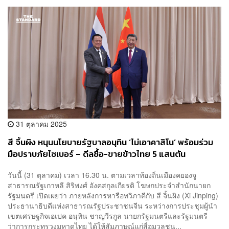
31 ตุลาคม 2025
สี จิ้นผิง หนุนนโยบายรัฐบาลอนุทิน ‘ไม่เอาคาสิโน’ พร้อมร่วม
มือปราบภัยไซเบอร์ – ดีลซื้อ-ขายข้าวไทย 5 แสนตัน
วันนี้ (31 ตุลาคม) เวลา 16.30 น. ตามเวลาท้องถิ่นเมืองคยองจู
สาธารณรัฐเกาหลี สิริพงศ์ อังคสกุลเกียรติ โฆษกประจำสำนักนายก
รัฐมนตรี เปิดเผยว่า ภายหลังการหารือทวิภาคีกับ สี จิ้นผิง (Xi Jinping)
ประธานาธิบดีแห่งสาธารณรัฐประชาชนจีน ระหว่างการประชุมผู้นำ
เขตเศรษฐกิจเอเปค อนุทิน ชาญวีรกูล นายกรัฐมนตรีและรัฐมนตรี
ว่าการกระทรวงมหาดไทย ได้ให้สัมภาษณ์แก่สื่อมวลชน...