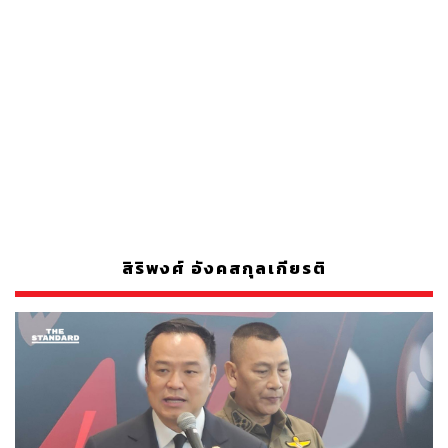
สิริพงศ์ อังคสกุลเกียรติ