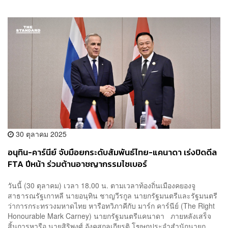
30 ตุลาคม 2025
อนุทิน-คาร์นีย์ จับมือยกระดับสัมพันธ์ไทย-แคนาดา เร่งปิดดีล
FTA ปีหน้า ร่วมต้านอาชญากรรมไซเบอร์
วันนี้ (30 ตุลาคม) เวลา 18.00 น. ตามเวลาท้องถิ่นเมืองคยองจู
สาธารณรัฐเกาหลี นายอนุทิน ชาญวีรกูล นายกรัฐมนตรีและรัฐมนตรี
ว่าการกระทรวงมหาดไทย หารือทวิภาคีกับ มาร์ก คาร์นีย์ (The Right
Honourable Mark Carney) นายกรัฐมนตรีแคนาดา ภายหลังเสร็จ
สิ้นการหารือ นายสิริพงศ์ อังคสกุลเกียรติ โฆษกประจำสำนักนายก