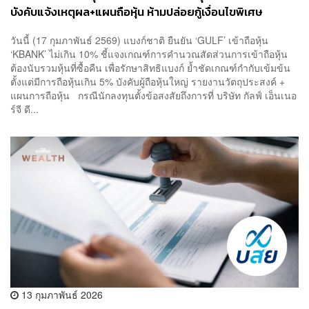
บังคับแจ้งเหตุผล+แผนถือหุ้น ห้ามปล่อยกู้เงื่อนไขพิเศษ
วันนี้ (17 กุมภาพันธ์ 2569) แบงก์ชาติ ยืนยัน ‘GULF’ เข้าถือหุ้น
‘KBANK’ ไม่เกิน 10% ชี้แจงเกณฑ์การคำนวณสัดส่วนการเข้าถือหุ้น
ต้องนับรวมหุ้นที่ซื้อคืน เพื่อรักษาสิทธิแบงก์ ย้ำชัดเกณฑ์กำกับเข้มข้น
ตั้งแต่มีการถือหุ้นเกิน 5% บังคับผู้ถือหุ้นใหญ่ รายงานวัตถุประสงค์ +
แผนการถือหุ้น กรณีนักลงทุนตั้งข้อสงสัยถึงการที่ บริษัท กัลฟ์ เอ็นเนอ
ร์จี ดี...
13 กุมภาพันธ์ 2026