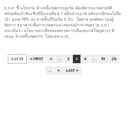
ธ.ก.ส. ชี้ นโยบาย ‘ล้างหนี้เกษตรกรสูงวัย’ ต้องพิจารณาหลายมิติ
พร้อมหั่นเป้าสินเชื่อปีนี้ลงเหลือ 4.7 หมื่นล้านบาท หลังจากปีก่อนไม่ถึง
เป้า มุ่งกด NPL ลง คาดสิ้นปีไม่เกิน 5.3% ไพศาล หงษ์ทอง รองผู้
จัดการ ธนาคารเพื่อการเกษตรและสหกรณ์การเกษตร (ธ.ก.ส.)
ประเมินว่า นโยบายหาเสียงของพรรคการเมืองขนาดใหญ่ต่างๆ ที่
เสนอ ‘ล้างหนี้เกษตรกร’ โดยเฉพาะกลุ่...
3 of 25
« FIRST
«
...
2
3
4
...
10
20
...
»
LAST »