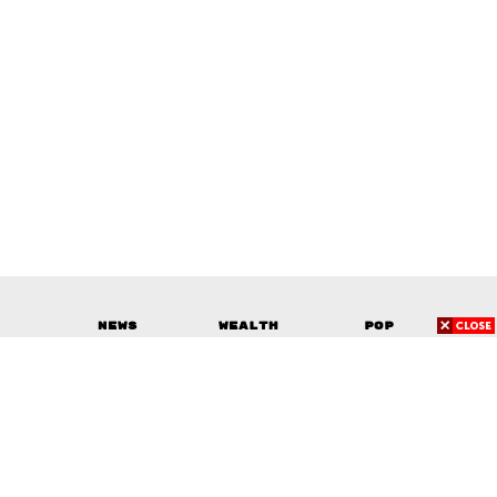
News
Wealth
Pop
Podcast
Video
Now
Opinion
Careers
Events
Privacy
About
Contact
Policy
FOR
ADVERTISING