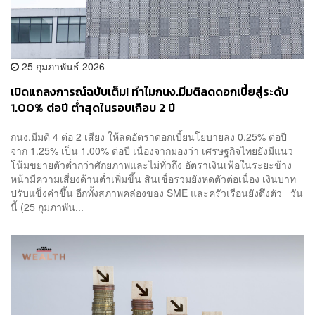
25 กุมภาพันธ์ 2026
เปิดแถลงการณ์ฉบับเต็ม! ทำไมกนง.มีมติลดดอกเบี้ยสู่ระดับ
1.00% ต่อปี ต่ำสุดในรอบเกือบ 2 ปี
กนง.มีมติ 4 ต่อ 2 เสียง ให้ลดอัตราดอกเบี้ยนโยบายลง 0.25% ต่อปี
จาก 1.25% เป็น 1.00% ต่อปี เนื่องจากมองว่า เศรษฐกิจไทยยังมีแนว
โน้มขยายตัวต่ำกว่าศักยภาพและไม่ทั่วถึง อัตราเงินเฟ้อในระยะข้าง
หน้ามีความเสี่ยงด้านต่ำเพิ่มขึ้น สินเชื่อรวมยังหดตัวต่อเนื่อง เงินบาท
ปรับแข็งค่าขึ้น อีกทั้งสภาพคล่องของ SME และครัวเรือนยังตึงตัว วัน
นี้ (25 กุมภาพัน...