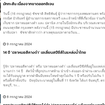
มักกะสัน เนื่องจากขาดออกซิเจน
วันนี้ (16 กรกฎาคม) ชัชชาติ สิทธิพันธุ์ ผู้ว่าราชการกรุงเทพมหานคร พร้
กรณิศ บัวจันทร์ ผู้อำนวยการเขตราชเทวี และเจ้าหน้าที่ที่เกี่ยวข้อง ร่วมกัน
เก็บซาก ปลาหมอคางดำ และ ปลานิล ภายในบึงมักกะสัน บริเวณสะพานจ
ถนนจตุรทิศ กรุงเทพฯ หลังวานนี้ (15 กรกฎาคม) มีประชาชนจำนวนมาก
มาจับปลา ชัชชาติกล่าวว่า สาเหตุของปลาตายวันน...
9 กรกฎาคม 2024
14 ปี ‘ปลาหมอสีคางดำ’ เอเลี่ยนสปีชีส์ในแหล่งน้ำไทย
รู้จัก ‘ปลาหมอสีคางดำ’ หรือ ‘ปลาหมอคางดำ’ เอเลี่ยนสปีชีส์ที่อยู่ในแหล่
นานกว่า 14 ปี สัตว์น้ำที่ถูกประกาศห้าม นำเข้า-ส่งออก-นำผ่าน-เพาะเลี้ย
จะได้รับอนุญาต หากฝ่าฝืนมีบทลงโทษจำคุกไม่เกิน 1 ปี หรือปรับไม่เกิน 
หรือทั้งจำทั้งปรับ ปัจจุบันระบาดอยู่ในพื้นที่ 11 จังหวัด ได้แก่ จันทบุรี, ต
ชลบุรี, ระ...
8 กรกฎาคม 2024