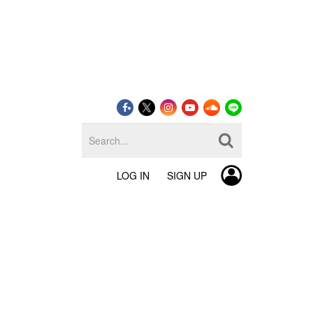
LOG IN
SIGN UP