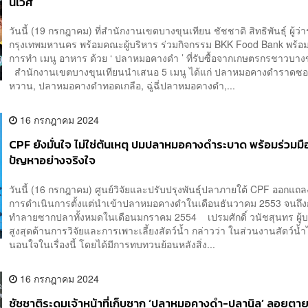
นิเวศ
วันนี้ (19 กรกฎาคม) ที่สำนักงานเขตบางขุนเทียน ชัชชาติ สิทธิพันธุ์ ผู้ว
กรุงเทพมหานคร พร้อมคณะผู้บริหาร ร่วมกิจกรรม BKK Food Bank พร้อ
การทำ เมนู อาหาร ด้วย ‘ ปลาหมอคางดำ ’ ที่รับซื้อจากเกษตรกรชาวบาง
สำนักงานเขตบางขุนเทียนนำเสนอ 5 เมนู ได้แก่ ปลาหมอคางดำราดซอส
หวาน, ปลาหมอคางดำทอดเกลือ, ฉู่ฉี่ปลาหมอคางดำ,...
16 กรกฎาคม 2024
CPF ยังมั่นใจ ไม่ใช่ต้นเหตุ ปมปลาหมอคางดำระบาด พร้อมร่วมมื
ปัญหาอย่างจริงใจ
วันนี้ (16 กรกฎาคม) ศูนย์วิจัยและปรับปรุงพันธุ์ปลาภายใต้ CPF ออกแถล
การดำเนินการตั้งแต่นำเข้าปลาหมอคางดำในเดือนธันวาคม 2553 จนถึ
ทำลายซากปลาทั้งหมดในเดือนมกราคม 2554 เปรมศักดิ์ วนัชสุนทร ผู้บ
สูงสุดด้านการวิจัยและการเพาะเลี้ยงสัตว์น้ำ กล่าวว่า ในส่วนงานสัตว์น้ำไม
นอนใจในเรื่องนี้ โดยได้มีการทบทวนย้อนหลังสิ่ง...
16 กรกฎาคม 2024
ชัชชาติระดมเจ้าหน้าที่เก็บซาก ‘ปลาหมอคางดำ-ปลานิล’ ลอยตาย