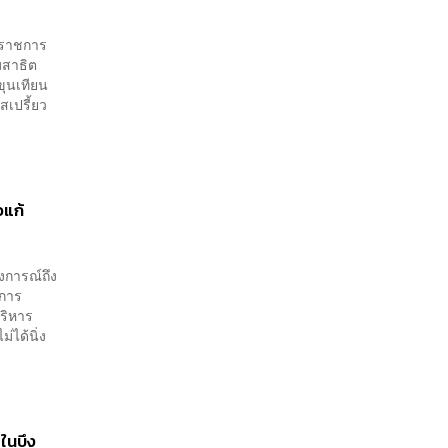
่าราชการ
มสาธิต
ขุนเทียน
เปรี้ยว
อแก้
งการณ์ถึง
งการ
ริหาร
่ได้นิ่ง
ในบึง