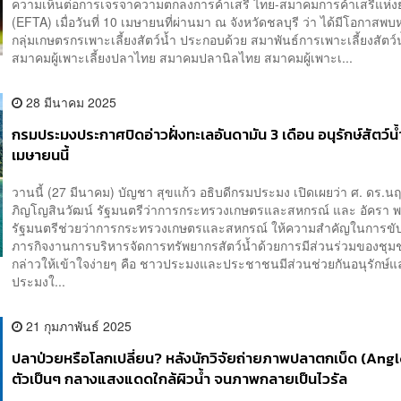
ความเห็นต่อการเจรจาความตกลงการค้าเสรี ไทย-สมาคมการค้าเสรีแห่ง
(EFTA) เมื่อวันที่ 10 เมษายนที่ผ่านมา ณ จังหวัดชลบุรี ว่า ได้มีโอกาสพบ
กลุ่มเกษตรกรเพาะเลี้ยงสัตว์น้ำ ประกอบด้วย สมาพันธ์การเพาะเลี้ยงสัตว์
สมาคมผู้เพาะเลี้ยงปลาไทย สมาคมปลานิลไทย สมาคมผู้เพาะเ...
28 มีนาคม 2025
กรมประมงประกาศปิดอ่าวฝั่งทะเลอันดามัน 3 เดือน​ อนุรักษ์สัตว์น้ำ 
เมษายนนี้
วานนี้ (27 มีนาคม) บัญชา สุขแก้ว อธิบดีกรมประมง เปิดเผยว่า ศ. ดร.น
ภิญโญสินวัฒน์ รัฐมนตรีว่าการกระทรวงเกษตรและสหกรณ์ และ อัครา พ
รัฐมนตรีช่วยว่าการกระทรวงเกษตรและสหกรณ์ ให้ความสำคัญในการขับ
ภารกิจงานการบริหารจัดการทรัพยากรสัตว์น้ำด้วยการมีส่วนร่วมของชุม
กล่าวให้เข้าใจง่ายๆ คือ ชาวประมงและประชาชนมีส่วนช่วยกันอนุรักษ์
ประมงใ...
21 กุมภาพันธ์ 2025
ปลาป่วยหรือโลกเปลี่ยน? หลังนักวิจัยถ่ายภาพปลาตกเบ็ด (Angl
ตัวเป็นๆ กลางแสงแดดใกล้ผิวน้ำ จนภาพกลายเป็นไวรัล