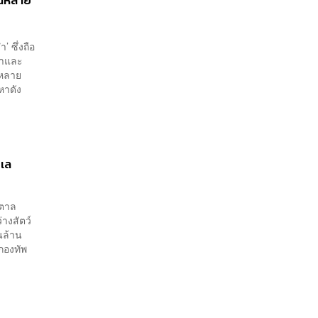
ในหลาย
 ซึ่งถือ
น้ำและ
่หลาย
หาดัง
ะเล
งตาล
างสัตว์
ในล้าน
 กองทัพ