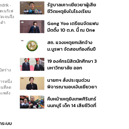
รัฐบาลเคาะเยียวยาผู้เสีย
ndrik -
เวอร์ชันใหม่
เตเนริเฟ
ชีวิตเหตุยิงในโรงเรียน
ัดเจนจึง
รายละ 1 ล้านบาท เทียบ 4
เลดำ
Gong Yoo เตรียมจัดแฟน
เหตุในอดีต เข้าเกณฑ์
มีตติ้ง 10 ต.ค. นี้ ณ One
สาธารณภัย พร้อมเร่งจ่าย
Bangkok Forum
โดยเร็ว
สถ. แจงเหตุยกเลิกจ้าง
ม.บูรพา จัดสอบท้องถิ่นปี
66
19 องค์กรนิสิตนักศึกษา 3
มหาวิทยาลัย ออก
ิดร่าง
แถลงการณ์ร่วม ค้าน
นายกฯ สั่งประชุมด่วน
รัฐบาลต้อนรับ ‘มิน อ่อง
รหนึ่ง
พิจารณามอบเงินเยียวยา
นที่ลด
หล่าย’
ละพลัง
เหตุยิงใน รร. เสียชีวิต 1
คืบหน้าเหตุยิงเทพศิรินทร์
ลบ. ทุพพลภาพ 7 แสนบาท
นนทบุรี เด็ก 14 เสียชีวิตที่
บาดเจ็บสาหัส 2 แสนบาท
โรงพยาบาล สธ. ยืนยันครู
บาดเจ็บเล็กน้อย 1 แสน
เสียชีวิต 5 ราย เจ็บ 22
บาท
ากระบบ
ราย