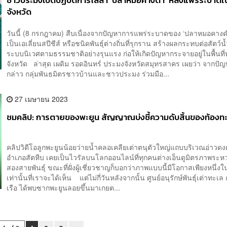
ชาวประมงเปิดปฏิบัติการไล่ล่า ‘ปลาหมอคางดำ’ หลังแพร่ระบาด
จังหวัด
วันนี้ (8 กรกฎาคม) สืบเนื่องจากปัญหาการแพร่ระบาดของ ‘ปลาหมอคางดำ’
เป็นเอเลี่ยนสปีชีส์ หรือชนิดพันธุ์ต่างถิ่นที่รุกราน สร้างผลกระทบต่อสัตว์
ระบบนิเวศตามธรรมชาติอย่างรุนแรง ก่อให้เกิดปัญหากระจายอยู่ในพื้นที
จังหวัด ล่าสุด เผดิม รอดอินทร์ ประมงจังหวัดสมุทรสาคร เผยว่า จากปัญ
กล่าว กลุ่มพันธมิตรชาวบ้านและชาวประมง ร่วมมือ...
27 เมษายน 2023
ชมคลิป: การตายของพะยูน สัญญาณบ่งชี้ความดับสิ้นของท้องท
คลิปวิดีโอลูกพะยูนน้อยว่ายน้ำคลอเคลียเต่าตนุตัวใหญ่แถบบริเวณอ่าวด
อำเภอสัตหีบ เคยเป็นไวรัลบนโลกออนไลน์ที่ทุกคนต่างเอ็นดูมิตรภาพระหว่
สองสายพันธุ์ ขณะที่ฝั่งผู้เชี่ยวชาญก็บอกว่าภาพแบบนี้มีโอกาสเพียงหนึ่ง
เท่านั้นที่เราจะได้เห็น แต่ไม่กี่วันหลังจากนั้น ศูนย์อนุรักษ์พันธุ์เต่าทะเล
เรือ ได้พบซากพะยูนลอยขึ้นมาเกยต...