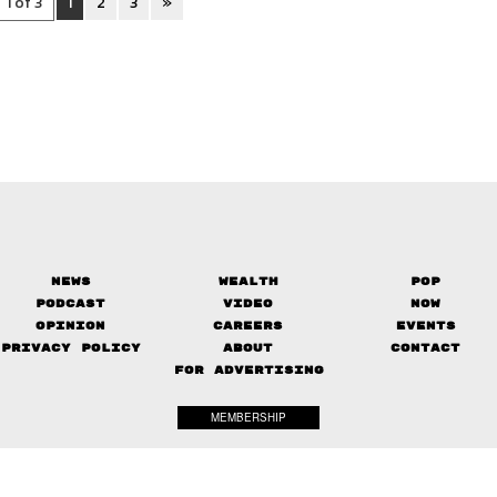
1 of 3
1
2
3
»
News
Wealth
Pop
Podcast
Video
Now
Opinion
Careers
Events
Privacy Policy
About
Contact
FOR ADVERTISING
MEMBERSHIP