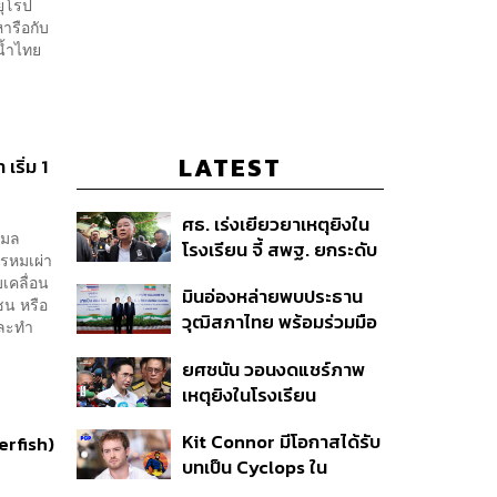
ยุโรป
หารือกับ
น้ำไทย
LATEST
เริ่ม 1
ศธ. เร่งเยียวยาเหตุยิงใน
ฤมล
โรงเรียน จี้ สพฐ. ยกระดับ
รหมเผ่า
ความปลอดภัย ด้าน
เคลื่อน
มินอ่องหล่ายพบประธาน
ผบ.ตร. สั่งเช็กประวัติผู้ก่อ
ชน หรือ
วุฒิสภาไทย พร้อมร่วมมือ
เหตุ หลังพบยิงจุดตาย
และทำ
แก้ปัญหาแก้ปัญหามลพิษ
แม่นยำ
ยศชนัน วอนงดแชร์ภาพ
ข้ามแดน-สารพิษในแม่น้ำ
เหตุยิงในโรงเรียน
เทพศิรินทร์ นนทบุรี สั่งปิด
Kit Connor มีโอกาสได้รับ
erfish)
เรียนชั่วคราว-เร่งเยียวยา
บทเป็น Cyclops ใน
จิตใจ
ภาพยนตร์ X-Men