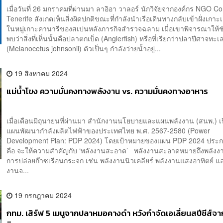
เมื่อวันที่ 26 มกราคมที่ผ่านมา ลาอิอา วาลอร์ นักวิจัยจากองค์กร NGO Co
Tenerife สังเกตเห็นสิ่งผิดปกติขณะที่กำลังนำเรือเดินทางกลับเข้าฝั่งเกาะ
ในหมู่เกาะคานารีของสเปนหลังภารกิจสำรวจฉลาม เมื่อเขาพิจารณาให้ช
พบว่าสิ่งที่เห็นนั้นคือปลาตกเบ็ด (Anglerfish) หรือที่เรียกว่าปลาปีศาจทะ
(Melanocetus johnsonii) ตัวเป็นๆ กำลังว่ายน้ำอยู่...
19 สิงหาคม 2024
แม่น้ำโขง ความมั่นคงทางพลังงาน vs. ความมั่นคงทางอาหาร
เมื่อเดือนมิถุนายนที่ผ่านมา สำนักงานนโยบายและแผนพลังงาน (สนพ.) เป
แผนพัฒนากำลังผลิตไฟฟ้าของประเทศไทย พ.ศ. 2567-2580 (Power
Development Plan: PDP 2024) โดยเป้าหมายของแผน PDP 2024 ประกา
คือ จะให้ความสำคัญกับ ‘พลังงานสะอาด’ พลังงานสะอาดหมายถึงพลังงา
การปล่อยก๊าซเรือนกระจก เช่น พลังงานนิวเคลียร์ พลังงานแสงอาทิตย์ แ
งานจ...
19 กรกฎาคม 2024
กทม. เสิร์ฟ 5 เมนูจากปลาหมอคางดำ หวังกำจัดเอเลี่ยนสปีชีส์จ