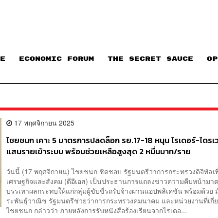
E
ECONOMIC FORUM
THE SECRET SAUCE​
OP
17 พฤศจิกายน 2025
ไชยชนก เคาะ 5 มาตรการปลดล็อก รย.17-18 หนุน ไรเดอร์-ไดรเว
แสนรายเข้าระบบ พร้อมช่วยเหลือสูงสุด 2 หมื่นบาท/ราย
วันนี้ (17 พฤศจิกายน) ไชยชนก ชิดชอบ รัฐมนตรีว่าการกระทรวงดิจิทัลเพื
เศรษฐกิจและสังคม (ดีอีเอส) เป็นประธานการแถลงข่าวความคืบหน้ามา
บรรเทาผลกระทบให้แก่กลุ่มผู้ขับขี่รถรับจ้างผ่านแอปพลิเคชัน พร้อมด้วย มั
ระพันธุ์วาณิช รัฐมนตรีช่วยว่าการกระทรวงคมนาคม และหน่วยงานที่เกี
ไชยชนก กล่าวว่า ภายหลังการรับหนังสือร้องเรียนจากไรเดอ...