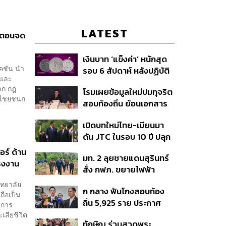
LATEST
้นตอนจด
เงินบาท ‘แข็งค่า’ หนักสุด
ิเคชัน นำ
รอบ 6 สัปดาห์ หลังปฏิบัติ
 และ
การแทรกแซงเยนของ
าก กฎ
โรมเผยข้อมูลใหม่ปมทุจริต
สหรัฐฯ-ญี่ปุ่น Standard
ี ไชยชนก
สอบท้องถิ่น ย้อนเอกสาร
Chartered เปิดเป้าสิ้นปีนี้
ประชุมปี 2567 พบชื่อ
จ่อแข็งต่อแตะ 32.50 บาท
เปิดบทใหม่ไทย-เมียนมา
อนุทิน จ่อสอบต่อเอี่ยว
ต่อดอลลาร์
ดัน JTC ในรอบ 10 ปี ปลุก
ตัดตอน ม.บูรพา หรือไม่
‘เส้นเลือดใหญ่’ ค้า
อร์ ด้าน
มท. 2 ลุยชายแดนสุรินทร์
ชายแดน ท่าเรือน้ำลึก
รงงาน
สั่ง กฟภ. ขยายไฟฟ้า
ทวาย
‘ปราสาทตาควาย–เนิน
ิทยาลัย
ก กลาง ฟันโกงสอบท้อง
350’ เสริมความมั่นคง
ถือเป็น
ถิ่น 5,925 ราย ประกาศ
ชายแดน
างการ
บัญชีใหม่ 7 ส.ค. ส่วน 97
ะเสียชีวิต
ทักษิณ ร่วมสวดพระ