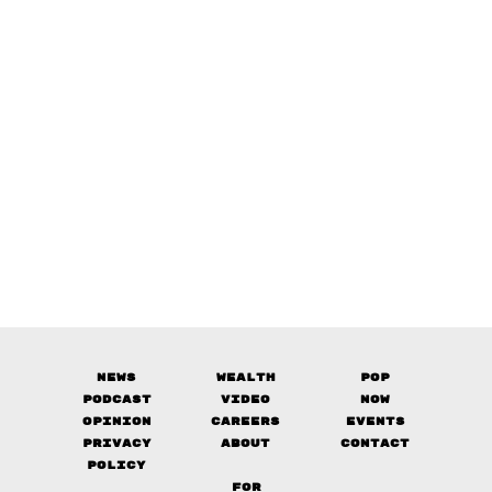
News
Wealth
Pop
Podcast
Video
Now
Opinion
Careers
Events
Privacy
About
Contact
Policy
FOR