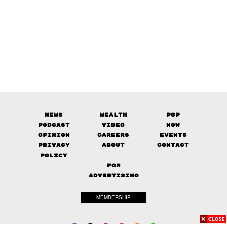
News
Wealth
Pop
Podcast
Video
Now
Opinion
Careers
Events
Privacy
About
Contact
Policy
FOR
ADVERTISING
MEMBERSHIP