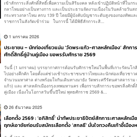
เข้าสักการะสิ่งศักดิ์สิทธิ์เพื่อความเป็นสิริมงคล หลังเข้าปฏิบัติหน้าที่ในก
กลาโหมอย่างเป็นทางการ และเป็นประธานจัดงานเนื่องในวันคล้ายวัน
กระทรวงกลาโหม ครบ 139 ปี โดยมีผู้บังคับบัญชาระดับสูงของกองทัพแล
ราชการในสังกัดเข้าร่วม ในการนี้ ได้มีพิธีสักการะสิ...
1 มกราคม 2026
ประชาชน – นักท่องเที่ยวแน่น ‘วัดพระแก้ว-ศาลหลักเมือง’ สักการะ
ศักดิ์สิทธิ์คู่บ้านคู่เมือง ขอพรรับศักราช 2569
วันนี้ (1 มกราคม) บรรยากาศการต้อนรับศักราชใหม่ในพื้นที่เกาะรัตนโกส
ไปอย่างคึกคัก โดยตั้งแต่ช่วงเช้าประชาชนชาวไทยและนักท่องเที่ยวชาวต
จำนวนมหาศาล ต่างพร้อมใจกันเดินทางมายัง วัดพระศรีรัตนศาสดาราม 
แก้ว) และ ศาลหลักเมืองกรุงเทพมหานคร เพื่อกราบสักการะขอพรสิ่งศักดิ์สิท
คู่เมือง เนื่องในโอกาสวันขึ้นปีใหม่ พุทธศักราช 2569 &...
26 ธันวาคม 2025
เลือกตั้ง 2569 : ‘อภิสิทธิ์’ นำทัพประชาธิปัตย์สักการะศาลหลักเมื
ฤกษ์เอาชัยก่อนรับสมัครเลือกตั้ง ‘สกลธี’ มั่นใจทวงคืนเก้าอี้เมือ