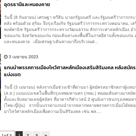
อุดรธานีและหนองคาย
วันนี้ (8 กันยายน) เศรษฐา ทวีสิน นายกรัฐมนตรี และรัฐมนตรีว่าการก
คลัง พร้อมด้วย สุริยะ จึงรุ่งเรืองกิจ รัฐมนตรีว่าการกระทรวงคมนาคม, เสริ
พงษ์พานิช รัฐมนตรีว่าการกระทรวงวัฒนธรรม สักการะศาลหลักเมือง อำ
ขอนแก่น จังหวัดขอนแก่น ก่อนเดินทางลงพื้นที่ในภาคอีสานทั้งขอนแก่น 
และหนองคาย เมื่อเศรษฐาเดินทางมาถึงบริเวณศ...
3 เมษายน 2023
แกนนำพรรคการเมืองไหว้ศาลหลักเมืองเสริมสิริมงคล หลังสมัคร
แบ่งเขต
วันนี้ (3 เมษายน) หลังจากเมื่อช่วงเช้าที่ผ่านมา ผู้สมัครสมาชิกสภาผู้แ
(ส.ส.) แบบแบ่งเขตในพื้นที่กรุงเทพมหานคร (กทม.) ทยอยเดินทางมาสมัคร
ตั้งและจับหมายเลขผู้สมัคร ที่อาคารกีฬาเวสน์ 2 ศูนย์เยาวชนกรุงเทพม
(ไทย-ญี่ปุ่น) จากนั้นบรรดาแกนนำจากหลากหลายพรรคการเมืองได้ทยอ
มาไหว้ศาลหลักเมืองเพื่อความเป็นสิริมงคล เช่น พล....
1 of 3
1
2
3
»