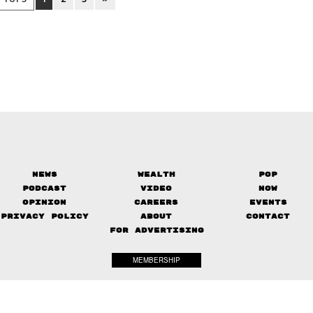
News
Wealth
Pop
Podcast
Video
Now
Opinion
Careers
Events
Privacy Policy
About
Contact
FOR ADVERTISING
MEMBERSHIP