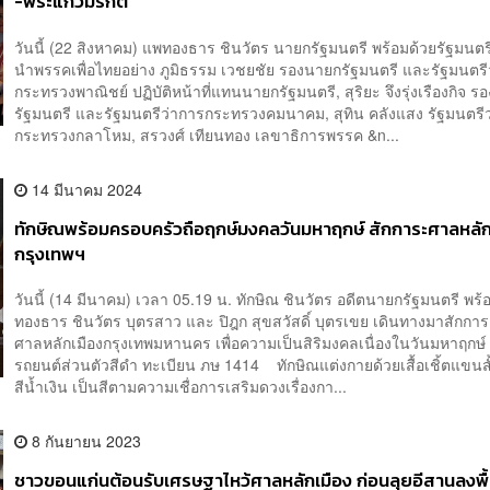
-พระแก้วมรกต
วันนี้ (22 สิงหาคม) แพทองธาร​ ชินวัตร นายกรัฐมนตรี พร้อมด้วยรัฐมนต
นำพรรคเพื่อไทย​อย่าง ภูมิธรรม​ เวชยชัย​ รองนายกรัฐมนตรี​ และรัฐมนตร
กระทรวงพาณิชย์ ปฏิบัติหน้าที่แทนนายกรัฐมนตรี, สุริยะ​ จึงรุ่งเรืองกิจ 
รัฐมนตรี และรัฐมนตรีว่าการกระทรวงคมนาคม, สุทิน​ คลังแสง​ รัฐมนตรี
กระทรวงกลาโหม​, สรวงศ์​ เทียนทอง​ เลขาธิการพรรค &n...
14 มีนาคม 2024
ทักษิณพร้อมครอบครัวถือฤกษ์มงคลวันมหาฤกษ์ สักการะศาลหลัก
กรุงเทพฯ
วันนี้ (14 มีนาคม) เวลา 05.19 น. ทักษิณ ชินวัตร อดีตนายกรัฐมนตรี พร้
ทองธาร ชินวัตร บุตรสาว และ ปิฎก สุขสวัสดิ์ บุตรเขย เดินทางมาสักกา
ศาลหลักเมืองกรุงเทพมหานคร เพื่อความเป็นสิริมงคลเนื่องในวันมหาฤกษ
รถยนต์ส่วนตัวสีดำ ทะเบียน ภษ 1414 ทักษิณแต่งกายด้วยเสื้อเชิ้ตแขนสั
สีน้ำเงิน เป็นสีตามความเชื่อการเสริมดวงเรื่องกา...
8 กันยายน 2023
ชาวขอนแก่นต้อนรับเศรษฐาไหว้ศาลหลักเมือง ก่อนลุยอีสานลงพื้น