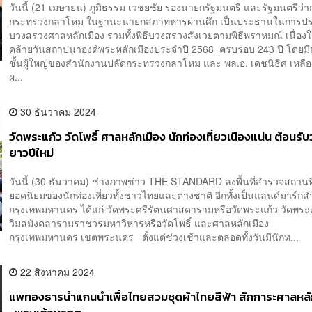
วันนี้ (21 เมษายน) ภูมิธรรม เวชยชัย รองนายกรัฐมนตรี และรัฐมนตรีว่
กระทรวงกลาโหม ในฐานะนายกสภาทหารผ่านศึก เป็นประธานในการประ
บวงสรวงศาลหลักเมือง รวมทั้งพิธีบวงสรวงสังเวยตามพิธีพราหมณ์ เนื่อง
คล้ายวันสถาปนาองค์พระหลักเมืองประจำปี 2568 ครบรอบ 243 ปี โดย
ชั้นผู้ใหญ่ของสำนักงานปลัดกระทรวงกลาโหม และ พล.อ. เดชนิธิศ เหล
ผ...
30 ธันวาคม 2024
วัดพระแก้ว วัดโพธิ์ ศาลหลักเมือง นักท่องเที่ยวเนืองแน่น ต้อนรับ
ยาวปีใหม่
วันนี้ (30 ธันวาคม) ช่างภาพข่าว THE STANDARD ลงพื้นที่สำรวจสถานที่ท
ยอดนิยมของนักท่องเที่ยวทั้งชาวไทยและต่างชาติ อีกทั้งเป็นแลนด์มาร์ก
กรุงเทพมหานคร ได้แก่ วัดพระศรีรัตนศาสดารามหรือวัดพระแก้ว วัดพระ
วิมลมังคลารามราชวรมหาวิหารหรือวัดโพธิ์ และศาลหลักเมือง
กรุงเทพมหานคร เขตพระนคร ตั้งแต่ช่วงเช้าและตลอดทั้งวันมีนักท...
22 สิงหาคม 2024
แพทองธาร​นำ​แกนนำเพื่อไทย​สวมชุดผ้าไทยสีฟ้า สักการะศาลหลัก