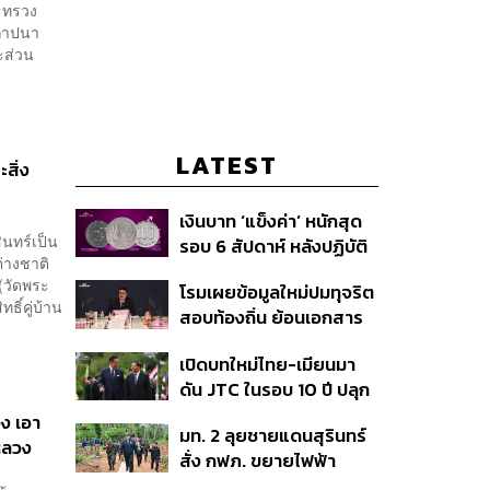
ระทรวง
สถาปนา
ะส่วน
LATEST
สิ่ง
เงินบาท ‘แข็งค่า’ หนักสุด
ินทร์เป็น
รอบ 6 สัปดาห์ หลังปฏิบัติ
่างชาติ
การแทรกแซงเยนของ
(วัดพระ
โรมเผยข้อมูลใหม่ปมทุจริต
สหรัฐฯ-ญี่ปุ่น Standard
ธิ์คู่บ้าน
สอบท้องถิ่น ย้อนเอกสาร
Chartered เปิดเป้าสิ้นปีนี้
ประชุมปี 2567 พบชื่อ
จ่อแข็งต่อแตะ 32.50 บาท
เปิดบทใหม่ไทย-เมียนมา
อนุทิน จ่อสอบต่อเอี่ยว
ต่อดอลลาร์
ดัน JTC ในรอบ 10 ปี ปลุก
ตัดตอน ม.บูรพา หรือไม่
‘เส้นเลือดใหญ่’ ค้า
อง เอา
มท. 2 ลุยชายแดนสุรินทร์
ชายแดน ท่าเรือน้ำลึก
งหลวง
สั่ง กฟภ. ขยายไฟฟ้า
ทวาย
‘ปราสาทตาควาย–เนิน