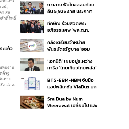
มด้วยแกน
ก กลาง ฟันโกงสอบท้อง
350’ เสริมความมั่นคง
รจน์,
ถิ่น 5,925 ราย ประกาศ
ชายแดน
ัคร สส.
บัญชีใหม่ 7 ส.ค. ส่วน 97
กดิ์สิทธิ์
ทักษิณ ร่วมสวดพระ
ราย รอ ป.ป.ช. ขีดเส้นแล้ว
อภิธรรมศพ ‘พล.ต.ท.
เสร็จ 31 ส.ค.
ผ่อน’ บิดา ‘พักตร์พิไล ทวี
คลังเตรียมจำหน่าย
สิน’ สิริอายุ 103 ปี แกนนำ
ระแก้ว
พันธบัตรรัฐบาล ‘ออม
เพื่อไทย-บุคคลหลาก
พลัส’ รอบถัดไป เร็วสุด 4
วงการร่วมอาลัย
‘เอกนิติ’ เผยอยู่ระหว่าง
ก.ย.นี้ อาจเพิ่มสัดส่วนการ
อมทีมงาน
หารือ ‘ไทยเที่ยวไทยพลัส’
ขายแบบ Small Lot First
ิ์รัฐ
มีสิทธิใช้งบจากเงินกู้ 4
มากขึ้น
ดินทาง
BTS-EBM-NBM จับมือ
แสนล้าน มั่นใจงบต่อ ‘ไทย
รือ สลค.
แอปพลิเคชัน ViaBus ยก
ช่วยไทย พลัส’ เฟส 2 มี
ระดับการติดตามตำแหน่ง
เพียงพอ
Sra Bua by Num
รถไฟฟ้า 3 สายแบบเรียล
Weerawat เปลี่ยนไป และ
ไทม์
นี่คือเหตุผลที่เราควรกลับ
ไปอีกครั้ง