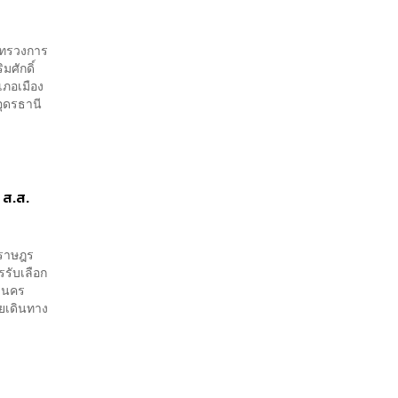
ระทรวงการ
มศักดิ์
เภอเมือง
อุดรธานี
 ส.ส.
ทนราษฎร
รับเลือก
หานคร
ยเดินทาง