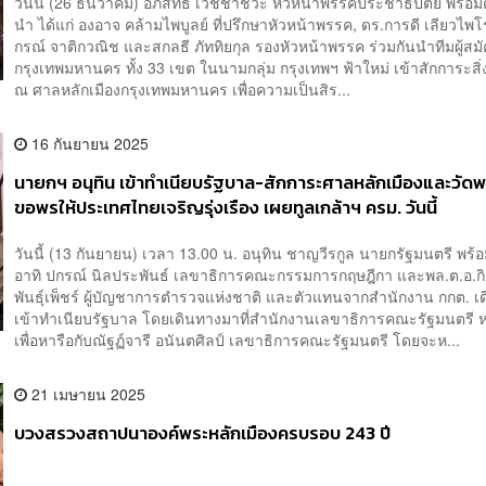
วันนี้ (26 ธันวาคม) อภิสิทธิ์ เวชชาชีวะ หัวหน้าพรรคประชาธิปัตย์ พร้อ
นำ ได้แก่ องอาจ คล้ามไพบูลย์ ที่ปรึกษาหัวหน้าพรรค, ดร.การดี เลียวไพโ
กรณ์ จาติกวณิช และสกลธี ภัททิยกุล รองหัวหน้าพรรค ร่วมกันนำทีมผู้สม
กรุงเทพมหานคร ทั้ง 33 เขต ในนามกลุ่ม กรุงเทพฯ ฟ้าใหม่ เข้าสักการะสิ่งศั
ณ ศาลหลักเมืองกรุงเทพมหานคร เพื่อความเป็นสิร...
16 กันยายน 2025
นายกฯ อนุทิน เข้าทำเนียบรัฐบาล-สักการะศาลหลักเมืองและวัดพ
ขอพรให้ประเทศไทยเจริญรุ่งเรือง เผยทูลเกล้าฯ ครม. วันนี้
วันนี้ (13 กันยายน) เวลา 13.00 น. อนุทิน ชาญวีรกูล นายกรัฐมนตรี พร้
อาทิ ปกรณ์ นิลประพันธ์ เลขาธิการคณะกรรมการกฤษฎีกา และพล.ต.อ.กิตต
พันธุ์เพ็ชร์ ผู้บัญชาการตำรวจแห่งชาติ และตัวแทนจากสำนักงาน กกต. เ
เข้าทำเนียบรัฐบาล โดยเดินทางมาที่สำนักงานเลขาธิการคณะรัฐมนตรี ห
เพื่อหารือกับณัฐฏ์จารี อนันตศิลป์ เลขาธิการคณะรัฐมนตรี โดยจะห...
21 เมษายน 2025
บวงสรวงสถาปนาองค์พระหลักเมืองครบรอบ 243 ปี