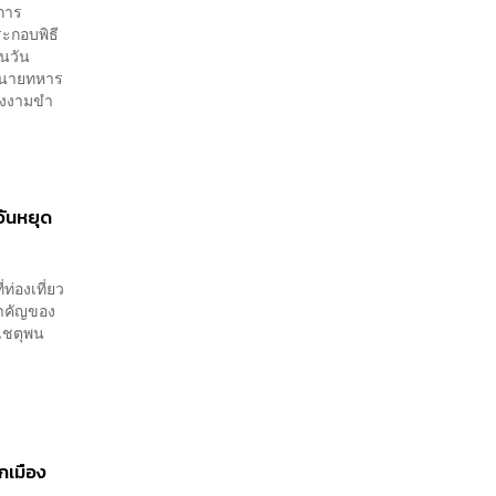
าการ
กอบพิธี
ในวัน
มีนายทหาร
ืองงามขำ
วันหยุด
่องเที่ยว
สำคัญของ
เชตุพน
เมือง​