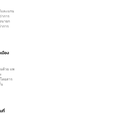
รี​และแกน
ีว่าการ
รองนายก
ว่าการ
เมือง
อมด้วย แพ
ระ
์ โดยสาร
้น
ที่