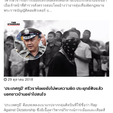
เมื่อเจ้าหน้าที่ตำรวจสั่งตรวจสอบโดยอ้างว่าอาจสุ่มเสี่ยงผิดกฎหมาย
พระราชบัญญัติคอมพิวเตอร์ แ...
29 ตุลาคม 2018
‘ประเทศกูมี’ ศรีวราห์เผยยังไม่พบความผิด ประยุทธ์ฟังแล้ว
บอกชาวบ้านอย่าไปสนใจ
‘ประเทศกูมี’ คือบทเพลงแนวแรปจากกลุ่มศิลปินที่ใช้ชื่อว่า Rap
Against Dictatorship ซึ่งมีเนื้อหาวิพากษ์วิจารณ์การเมืองและเสียดสี