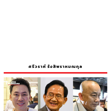
ศรีวราห์ รังสิพราหมณกุล