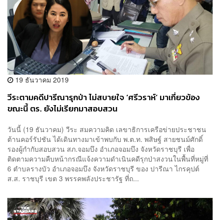
19 ธันวาคม 2019
วีระตามคดีปารีณารุกป่า ไม่สบายใจ ‘ศรีวราห์’ มาเกี่ยวข้อง
ขณะนี้ ตร. ยังไม่เรียกมาสอบสวน
วันนี้ (19 ธันวาคม) วีระ สมความคิด เลขาธิการเครือข่ายประชาชน
ต้านคอร์รัปชัน ได้เดินทางมาเข้าพบกับ พ.ต.ท. พสิษฐ์ สายชนม์ศักดิ์
รองผู้กำกับสอบสวน สภ.จอมบึง อำเภอจอมบึง จังหวัดราชบุรี เพื่อ
ติดตามความคืบหน้ากรณีแจ้งความดำเนินคดีรุกป่าสงวนในพื้นที่หมู่ที่
6 ตำบลรางบัว อำเภอจอมบึง จังหวัดราชบุรี ของ ปารีณา ไกรคุปต์
ส.ส. ราชบุรี เขต 3 พรรคพลังประชารัฐ ที่ถ...