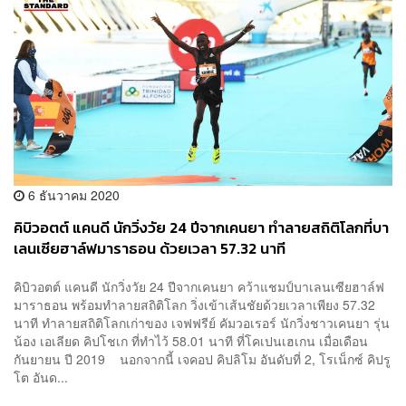
6 ธันวาคม 2020
คิบิวอตต์ แคนดี นักวิ่งวัย 24 ปีจากเคนยา ทำลายสถิติโลกที่บา
เลนเซียฮาล์ฟมาราธอน ด้วยเวลา 57.32 นาที
คิบิวอตต์ แคนดี นักวิ่งวัย 24 ปีจากเคนยา คว้าแชมป์บาเลนเซียฮาล์ฟ
มาราธอน พร้อมทำลายสถิติโลก วิ่งเข้าเส้นชัยด้วยเวลาเพียง 57.32
นาที ทำลายสถิติโลกเก่าของ เจฟฟรีย์ คัมวอเรอร์ นักวิ่งชาวเคนยา รุ่น
น้อง เอเลียด คิปโชเก ที่ทำไว้ 58.01 นาที ที่โคเปนเฮเกน เมื่อเดือน
กันยายน ปี 2019 นอกจากนี้ เจคอป คิปลิโม อันดับที่ 2, โรเน็กซ์ คิปรู
โต อันด...