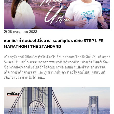
28 กรกฎาคม 2022
ชมคลิป: ทำไมต้องไปวิ่งมาราธอนที่อุทัยธานีกับ STEP LIFE
MARATHON | THE STANDARD
เมืองอุทัยธานีมีดีอะไร ทำไมต้องไปวิ่งมาราธอนไกลถึงที่นั่น? เส้นทาง
วิ่งเลาะริมแม่น้ำ บรรยากาศธรรมชาติ วิถีชาวบ้าน ผ่านวัดโบสถ์เลื่อง
ชื่อ หากสิ่งเหล่านี้ยังไม่เร้าใจคุณมากพอ อุทัยธานียังมีร้านอาหารรส
เด็ด วิวป่าดึกดำบรรพ์ และภูเขาน่าตื่นตา ที่รอให้คุณไปสัมผัสแบบที่
เรียกว่าประมาทไม่ได้เลย...