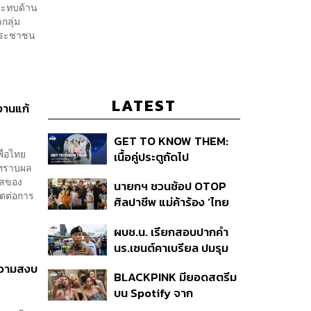
ระทบด้าน
กลุ่ม
งประชาชน
LATEST
งานแก้
GET TO KNOW THEM:
ื่อไทย
เนื้อคู่ประตูถัดไป
งทราบผล
ใสของ
นายกฯ ชวนช้อป OTOP
กตต่อการ
ศิลปาชีพ แม่ค้าร้อง ‘ไทย
ช่วยไทย พลัส’ สุดยอด
ผบช.น. เรียกสอบปากคำ
ถามมีต่อไหม นายกฯ ตอบ
นร.เซนต์คาเบรียล ปมรุม
‘เดี๋ยวจะพยายาม’
ทำร้ายเพื่อน-ใช้ปืนขู่ สั่ง
ยความสงบ
BLACKPINK มียอดสตรีม
ดำเนินคดีแล้ว
บน Spotify จาก
ประเทศไทยสูงถึง 536 ล้าน