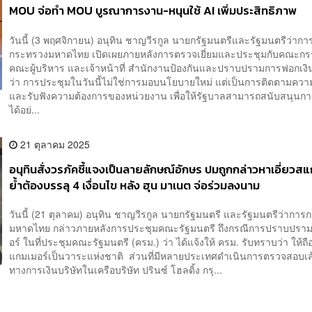
MOU จ่อทำ MOU บูรณาการงาน-หนุนใช้ AI เพิ่มประสิทธิภาพ
วันนี้ (3 พฤศจิกายน) อนุทิน ชาญวีรกูล นายกรัฐมนตรีและรัฐมนตรีว่ากา
กระทรวงมหาดไทย เปิดเผยภายหลังการตรวจเยี่ยมและประชุมกับคณะก
คณะผู้บริหาร และเจ้าหน้าที่ สำนักงานป้องกันและปราบปรามการฟอกเงิน
ว่า การประชุมในวันนี้ไม่ใช่การมอบนโยบายใหม่ แต่เป็นการติดตามควา
และรับฟังความต้องการของหน่วยงาน เพื่อให้รัฐบาลสามารถสนับสนุนก
ได้อย่...
21 ตุลาคม 2025
อนุทิน​สั่ง​วรภัค​ชี้แจงเป็นลายลักษณ์อักษร​ ปมถูกกล่าวหาเอี่ยวสแ
ย้ำต้องบรรลุ 4 เงื่อนไข หลัง​ ฮุน มาเนต จ่อร่วมลงนาม
วันนี้ (21 ตุลาคม) อนุทิน​ ชาญวีรกูล​ นายกรัฐมนตรี และรัฐมนตรีว่ากา
มหาดไทย กล่าวภายหลังการประชุมคณะรัฐมนตรี​ ถึงกรณีการปราบปรา
อร์​ ในที่ประชุมคณะรัฐมนตรี (ครม.) ว่า​ ได้แจ้งให้ ครม. รับทราบว่า ให้ถือ
แกมเมอร์เป็นวาระแห่งชาติ​ ส่วนที่มีหลายประเทศดำเนินการตรวจสอบเส
ทางการเงินบริษัทในเครือบริษัท ปรินซ์ โฮลดิ้ง กรุ...