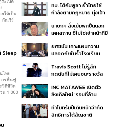
ุระเบิด
ทบ. โต้กัมพูชา ย้ำไทยใช้
ครั้ง ตลอด 10 ปีที่ผ่านมา
อง
กำลังตามกฎหมาย มุ่งเป้า
อยให้เป็น
หมายทางทหาร ชี้ความเสีย
กัณวีร์
นายกฯ สั่งเข้มพกปืนนอก
หายไทยไม่อาจลบด้วย
เคหสถาน ชี้ไม่ใช่เจ้าหน้าที่มี
ข้อมูลบิดเบือน
โทษอุกฉกรรจ์ ปืนถูกขโมย
ยศชนัน เคาะแผนความ
ก่อเหตุ เจ้าของร่วมรับผิด
ด์ Sleep
ปลอดภัยในรั้วโรงเรียน
90 วัน ส่งนักสุขภาพจิต
Travis Scott ไม่รู้สึก
ดูแล-คุมเข้มคัดกรองสิ่ง
คนไทย
กดดันที่ไม่เคยชนะรางวัล
ผิดกฎหมาย
การฟื้นฟู
แกรมมี่ แม้มีชื่อเข้าชิงมา
ิถีชีวิต
INC MATAWEE เปิดตัว
แล้ว 10 ครั้ง
นวน 1,000
ซิงเกิลใหม่ ‘รอบที่ล้าน
(Loop)’ ที่ได้ เน PERSES
ทำไมทรัมป์เดินหน้าจำกัด
มาแสดงในมิวสิกวิดีโอ
สิทธิการได้สัญชาติ
อเมริกันโดยกำเนิดอีกครั้ง
งบ
แม้ศาลสูงสุดเคยตัดสิน
คัดค้าน