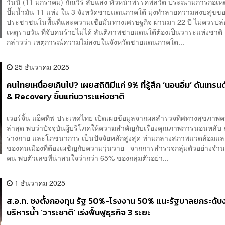
วันนี้ (11 มกราคม) กัณวีร์ สืบแสง หัวหน้าพรรคพลวัต ประณามการก่อเหต
ปั๊มน้ำมัน 11 แห่ง ใน 3 จังหวัดชายแดนภาคใต้ มุ่งทำลายความสงบสุขข
ประชาชนในพื้นที่และความเชื่อมั่นทางเศรษฐกิจ ผ่านมา 22 ปี ไม่ควรปล่
เหตุรายวัน ที่จับคนร้ายไม่ได้ สันติภาพชายแดนใต้ต้องเป็นวาระแห่งชาติ 
กล่าวว่า เหตุการณ์ความไม่สงบในจังหวัดชายแดนภาคใต...
25 ธันวาคม 2025
คนไทยเหนื่อยเกินไป? เผยสถิติมีแค่ 9% ที่รู้สึก ‘นอนอิ่ม’ ดันเทรน
& Recovery ขึ้นแท่นวาระแห่งชาติ
เวอร์จิ้น แอ็คทีฟ ประเทศไทย เปิดเผยข้อมูลจากผลสำรวจทิศทางสุขภาพ
ล่าสุด พบว่าปัจจุบันผู้บริโภคให้ความสำคัญกับเรื่องคุณภาพการนอนหลับ 
ร่างกาย และโภชนาการ เป็นปัจจัยหลักสูงสุด ท่ามกลางสภาพแวดล้อมและว
ของคนเมืองที่ต้องเผชิญกับความวุ่นวาย จากการสำรวจกลุ่มตัวอย่างจำ
คน พบตัวเลขที่น่าสนใจว่ากว่า 65% ของกลุ่มตัวอย่า...
1 ธันวาคม 2025
ส.อ.ท. ชงตั้งกองทุน รัฐ 50%-โรงงาน 50% แนะรัฐบาลยกระดับ
บริหารน้ำ ‘วาระชาติ’ เร่งฟื้นฟูธุรกิจ 3 ระยะ