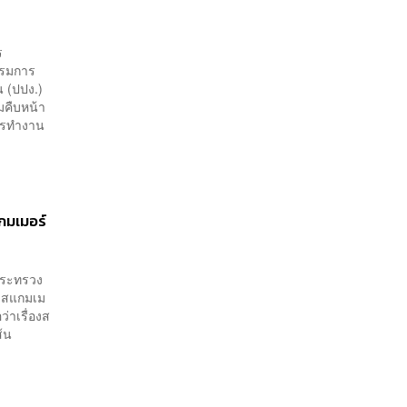
ร
รรมการ
 (ปปง.)
มคืบหน้า
ารทำงาน
กมเมอร์​
รกระทรวง
มสแกมเม
ว่าเรื่องส
้น