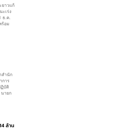
ยะยาวแก้
นะเร่ง
1 ธ.ค.
พร้อม
จำสำนัก
่าการ
ิบัติ
้ นายก
14 ล้าน