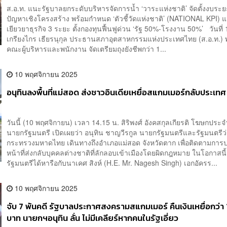
ส.อ.ท. แนะรัฐบาลยกระดับบริหารจัดการน้ำ ‘วาระแห่งชาติ’ จัดตั้งงบระ
ปัญหาเชิงโครงสร้าง พร้อมกำหนด ‘ตัวชี้วัดแห่งชาติ’ (NATIONAL KPI) แ
เยียวยาธุรกิจ 3 ระยะ ตั้งกองทุนฟื้นฟูด่วน ‘รัฐ 50%-โรงงาน 50%’ วันที่ 
เกรียงไกร เธียรนุกุล ประธานสภาอุตสาหกรรมแห่งประเทศไทย (ส.อ.ท.) 
คณะผู้บริหารและพนักงาน จัดเตรียมถุงยังชีพกว่า 1...
10 พฤศจิกายน 2025
อนุทินลงพื้นที่แม่สอด ส่งชาวอินเดียเหยื่อสแกมเมอร์กลับประเทศ
วันนี้ (10 พฤศจิกายน) เวลา 14.15 น. สิริพงศ์ อังคสกุลเกียรติ โฆษกประ
นายกรัฐมนตรี เปิดเผยว่า อนุทิน ชาญวีรกูล นายกรัฐมนตรีและรัฐมนตรีว
กระทรวงมหาดไทย เดินทางถึงอำเภอแม่สอด จังหวัดตาก เพื่อติดตามการปฏ
หน้าที่ส่งกลับบุคคลต่างชาติที่ลักลอบเข้าเมืองโดยผิดกฎหมาย ในโอกาสนี
รัฐมนตรีได้หารือกับนาเคศ สิงห์ (H.E. Mr. Nagesh Singh) เอกอัครร...
10 พฤศจิกายน 2025
จับ 7 พันคดี รัฐบาลประกาศสงครามสแกมเมอร์ คืนเงินเหยื่อกว่า 
บาท นายกฯอนุทิน ลั่น ไม่มีเคลียร์หากคนในรัฐเอี่ยว