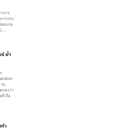
่าการ
มการกระ
ภัยสแกม
เ...
์ ย้ำ
าร
randum
ราม
ตกลงว่า
ี ถือ
อทำ