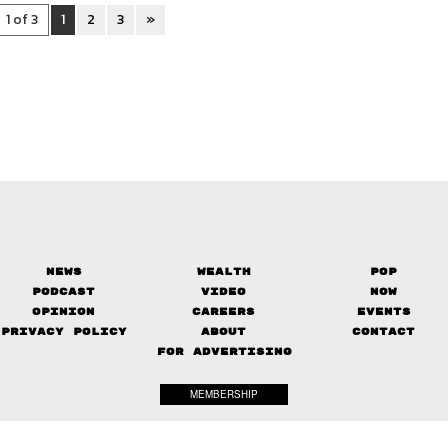
1 of 3
1
2
3
»
News
Wealth
Pop
Podcast
Video
Now
Opinion
Careers
Events
Privacy Policy
About
Contact
FOR ADVERTISING
MEMBERSHIP