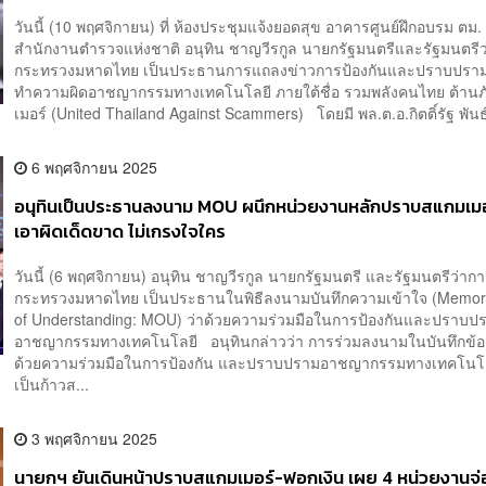
วันนี้ (10 พฤศจิกายน) ที่ ห้องประชุมแจ้งยอดสุข อาคารศูนย์ฝึกอบรม ตม.
สำนักงานตำรวจแห่งชาติ อนุทิน ชาญวีรกูล นายกรัฐมนตรีและรัฐมนตรีว
กระทรวงมหาดไทย เป็นประธานการแถลงข่าวการป้องกันและปราบปรา
ทำความผิดอาชญากรรมทางเทคโนโลยี ภายใต้ชื่อ รวมพลังคนไทย ต้าน
เมอร์ (United Thailand Against Scammers) โดยมี พล.ต.อ.กิตติ์รัฐ พันธุ์
6 พฤศจิกายน 2025
อนุทินเป็นประธานลงนาม MOU ผนึกหน่วยงานหลักปราบสแกมเมอร
เอาผิดเด็ดขาด ไม่เกรงใจใคร
วันนี้ (6 พฤศจิกายน) อนุทิน ชาญวีรกูล นายกรัฐมนตรี และรัฐมนตรีว่าก
กระทรวงมหาดไทย เป็นประธานในพิธีลงนามบันทึกความเข้าใจ (Memo
of Understanding: MOU) ว่าด้วยความร่วมมือในการป้องกันและปราบป
อาชญากรรมทางเทคโนโลยี อนุทินกล่าวว่า การร่วมลงนามในบันทึกข้อ
ด้วยความร่วมมือในการป้องกัน และปราบปรามอาชญากรรมทางเทคโนโลย
เป็นก้าวส...
3 พฤศจิกายน 2025
นายกฯ ยันเดินหน้าปราบสแกมเมอร์-ฟอกเงิน เผย 4 หน่วยงานจ่