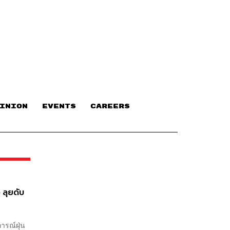
INION
EVENTS
CAREERS
 ลุยดับ
ารณ์ฝุ่น