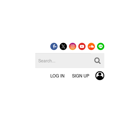
LOG IN
SIGN UP