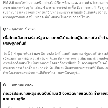
PM 2.5 และไฟป่าภาคเหนืออย่างใกล้ชิด พร้อมแสดงความห่วงใยต่อผลก
สุขภาพและเศรษฐกิจ เสนอ 4 มาตรการเร่งด่วนทั้งเชิงรุก ระดมกำลัง ดูแล
เปราะบาง และวางแนวทางแก้ปัญหาระยะยาว พร้อมยืนยันยืนเคียงข้า
ฝ่าวิกฤตร่วมกัน ดังนี้ พรรคเพื่อไทยห่วงใยสถานการณ์ไฟป่า...
14 กุมภาพันธ์ 2026
เพื่อไทยเลือกทางร่วมรัฐบาล ‘ยศชนัน’ ขอโทษผู้ไม่สบายใจ ย้ำทำ
เศรษฐกิจทันที
วันนี้ (14 กุมภาพันธ์) ยศชนัน วงศ์สวัสดิ์ แคนดิเดตนายกรัฐมนตรี พรรคเพ
เปิดเผยผ่านเฟซบุ๊กส่วนตัว ถึงท่าทีและทิศทางทางการเมืองของพรรคหลั
การเลือกตั้งอย่างไม่เป็นทางการ โดยย้ำถึงการยึดมั่นในความสุจริตโปร่ง
กระบวนการเลือกตั้ง และการรับฟังเสียงสะท้อนจากประชาชนที่มีข้อสังเ
ดำเนินงานของหน่วยงานที่เกี่ยวข้อง ยศชนันระบุว่...
11 มกราคม 2026
กัณวีร์ประณามเหตุระเบิดปั๊มน้ำมัน 3 จังหวัดชายแดนใต้ ทำลา
และเศรษฐกิจ