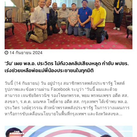
14 กันยายน 2024
‘วัน’ เผย พล.อ. ประวิตร ไม่กังวลคลิปเสียงหลุด กำชับ พปชร.
เร่งช่วยเหลือพ่อแม่พี่น้องประชาชนในทุกมิติ
วันนี้ (14 กันยายน) วัน อยู่บำรุง สมาชิกพรรคพลังประชารัฐ โพสต์
รูปภาพและข้อความผ่าน Facebook ระบุว่า “วันนี้ ผมและด้วย
สามารถ เจนชัยจิตรวนิช รองโฆษกพรรค, พยม พรหมเพชร อดีต สส.
สงขลา, ร.ต.ต. มณฑล โพธิ์คาย อดีต สส. กรุงเทพฯ ได้เข้าพบ พล.อ.
ประวิตร วงษ์สุวรรณ หัวหน้าพรรคพลังประชารัฐ ในการวางแผนการ
หารือการขับเคลื่อนนโยบายในพื้นที่กรุงเทพฯ และจังหวัดสงขล...