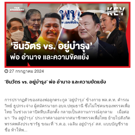
27 กรกฎาคม 2024
‘ชินวัตร vs. อยู่บำรุง’ พ่อ อำนาจ และความขัดแย้ง
การปรากฏตัวของสองพ่อลูกตระกูล ‘อยู่บำรุง’ ข้างกาย พล.ต.ท. คำรณ
วิทย์ ธูปกระจ่าง ผู้สมัครนายก อบจ.ปทุมธานี ซึ่งไม่ใช่คนของพรรคเพื่อ
ไทย ในช่วงเวลาปิดหีบเลือกตั้ง กลายเป็นสถานการณ์ลุกลาม เมื่อต่อ
มา ‘วัน อยู่บำรุง’ ประกาศลาออกจากสมาชิกพรรคเพื่อไทย ย้ายไปสังกัด
พรรคพลังประชารัฐ ขณะที่ ‘ร.ต.อ. เฉลิม อยู่บำรุง’ สส. แบบบัญชีราย
ชื่อ ท้าให้พ...