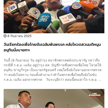
8 กันยายน 2025
วันเรียกร้องเพื่อไทยขับ​เฉลิมพ้นพรรค หลังโหวตสวนมติหนุน​
อนุทินนั่งนายกฯ
วันนี้ (8 กันยายน) วัน​ อยู่บำรุง​ สมาชิกพรรคพลังประชารัฐ​ กล่าวถึง
กรณีที่ ร.ต.อ. เฉลิม​ อยู่​บำรุง​ สส. บัญชีรายชื่อพรรคเพื่อไทย​ โหวตให้
อนุทิน​ ชาญ​วี​รกูล​ เป็นนายกรัฐมนตรี​ เหตุใดจึงยังไม่ลาออกจากพรรค
ว่า​ ตนยังไม่ทราบ​ ก่อนตั้งคำถามว่าทำไมพรรคเพื่อไทยถึงยังไม่ขับ
ร.ต.อ. เฉลิม​ ออกจากพรรค วันระบุอีกว่า​ ตอนนี้ตนเดาใจ ร.ต.อ. ...