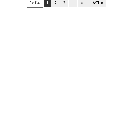
1 of 4
1
2
3
...
»
LAST »