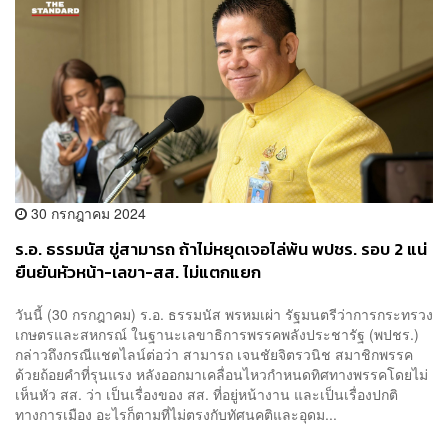
30 กรกฎาคม 2024
ร.อ. ธรรมนัส ขู่สามารถ ถ้าไม่หยุดเจอไล่พ้น พปชร. รอบ 2 แน่
ยืนยันหัวหน้า-เลขา-สส. ไม่แตกแยก
วันนี้ (30 กรกฎาคม) ร.อ. ธรรมนัส พรหมเผ่า รัฐมนตรีว่าการกระทรวง
เกษตรและสหกรณ์ ในฐานะเลขาธิการพรรคพลังประชารัฐ (พปชร.)
กล่าวถึงกรณีแชตไลน์ต่อว่า สามารถ เจนชัยจิตรวนิช สมาชิกพรรค
ด้วยถ้อยคำที่รุนแรง หลังออกมาเคลื่อนไหวกำหนดทิศทางพรรคโดยไม่
เห็นหัว สส. ว่า เป็นเรื่องของ สส. ที่อยู่หน้างาน และเป็นเรื่องปกติ
ทางการเมือง อะไรก็ตามที่ไม่ตรงกับทัศนคติและอุดม...