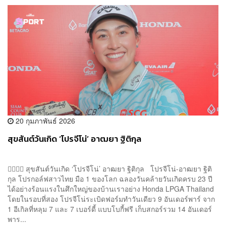
20 กุมภาพันธ์ 2026
สุขสันต์วันเกิด ‘โปรจีโน่’ อาฒยา ฐิติกุล
🏌🏻‍♀️🎉 สุขสันต์วันเกิด ‘โปรจีโน่’ อาฒยา ฐิติกุล โปรจีโน่-อาฒยา ฐิติ
กุล โปรกอล์ฟสาวไทย มือ 1 ของโลก ฉลองวันคล้ายวันเกิดครบ 23 ปี
ได้อย่างร้อนแรงในศึกใหญ่ของบ้านเราอย่าง Honda LPGA Thailand
โดยในรอบที่สอง โปรจีโน่ระเบิดฟอร์มทำวันเดียว 9 อันเดอร์พาร์ จาก
1 อีเกิลที่หลุม 7 และ 7 เบอร์ดี้ แบบโบกี้ฟรี เก็บสกอร์รวม 14 อันเดอร์
พาร...