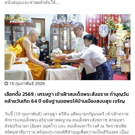
สนับสนุนและช่วยผลักดันให้...
15 กุมภาพันธ์ 2026
เลือกตั้ง 2569 : เศรษฐา เข้าเฝ้าสมเด็จพระสังฆราช ทำบุญวัน
คล้ายวันเกิด 64 ปี อธิษฐานขอพรให้บ้านเมืองสงบสุข เจริญ
ก้าวหน้า
วันนี้ (15 กุมภาพันธ์) เศรษฐา ทวีสิน อดีตนายกรัฐมนตรี เข้าเฝ้าถวาย
สักการะสมเด็จพระอริยวงศาคตญาณ สมเด็จพระสังฆราช สกลมหา
สังฆปริณายก (อัมพร อมฺพโร) และ สมเด็จมหาวีรวงศ์ ณ วัดราชบพิธ
สถิตมหาสีมาราม พร้อมประกอบพิธีทำบุญเพื่อความเป็นสิริมงคล เนื่อง