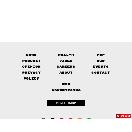
News
Wealth
Pop
Podcast
Video
Now
Opinion
Careers
Events
Privacy
About
Contact
Policy
FOR
ADVERTISING
MEMBERSHIP