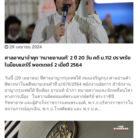
29 เมษายน 2024
ศาลอาญาจำคุก ‘ทนายอานนท์’ 2 ปี 20 วัน คดี ม.112 ปราศรัย
ในม็อบแฮร์รี่ พอตเตอร์ 2 เมื่อปี 2564
วันนี้ (29 เมษายน) ที่ศาลอาญากรุงเทพใต้ ถนนเจริญกรุง ศาลอ่านคำ
พิพากษาในคดีหมายเลขดำที่ อ1676/2564 พนักงานอัยการ สำนักงาน
อาญากรุงเทพใต้ ยื่นฟ้อง อานนท์ นำภา ทนายความและนักเคลื่อนไหว
ทางการเมือง ในความผิดต่อองค์พระมหากษัตริย์ พระราชินี
รัชทายาท และผู้สำเร็จราชการแทนพระองค์, พ.ร.ก.บริหารราชการใน
สถานการณ์ฉุกเฉิน, พ.ร.บ.โรคติดต่อ และ พ.ร.บ.ค...