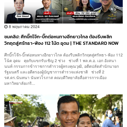
8 พฤษภาคม 2024
ชมคลิป: ศึกบิ๊กโจ๊ก-บิ๊กต่อหนทางอีกยาวไกล ต้องรีบพลิก
วิกฤตสู่ศรัทธา-ฟ้อง 112 โน้ต อุดม | THE STANDARD NOW
ศึกบิ๊กโจ๊ก-บิ๊กต่อหนทางอีกยาวไกล ต้องรีบพลิกวิกฤตสู่ศรัทธา-ฟ้อง 112
โน้ต อุดม คุยกับแขกรับเชิญ 2 ช่วง ช่วงที่ 1 พล.ต.อ. เอก อังสนา
นนท์ กรรมการข้าราชการตำรวจผู้ทรงคุณวุฒิ, อดีตปลัดสำนักนายก
รัฐมนตรี และอดีตรองผู้บัญชาการตำรวจแห่งชาติ ช่วงที่ 2
รศ.ดร.นันทนา นันทวโรภาส คณบดีวิทยาลัยสื่อสารการเมือง
มหาวิทยาลัยเกริ...