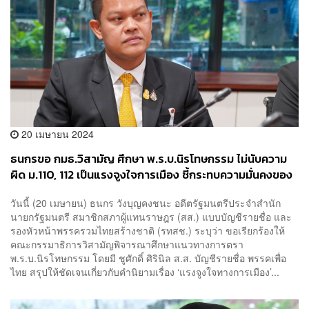
20 เมษายน 2024
ธนกรขอ กมธ.วิสามัญ ศึกษา พ.ร.บ.นิรโทษกรรม ไม่นับความ
ผิด ม.110, 112 เป็นแรงจูงใจการเมือง ชี้กระทบความมั่นคงของ
ชาติ
วันนี้ (20 เมษายน) ธนกร วังบุญคงชนะ อดีตรัฐมนตรีประจำสำนัก
นายกรัฐมนตรี สมาชิกสภาผู้แทนราษฎร (สส.) แบบบัญชีรายชื่อ และ
รองหัวหน้าพรรครวมไทยสร้างชาติ (รทสช.) ระบุว่า ขอเรียกร้องให้
คณะกรรมาธิการวิสามัญพิจารณาศึกษาแนวทางการตรา
พ.ร.บ.นิรโทษกรรม โดยมี ชูศักดิ์ ศิรินิล ส.ส. บัญชีรายชื่อ พรรคเพื่อ
ไทย สรุปให้ชัดเจนเกี่ยวกับคำนิยามเรื่อง ‘แรงจูงใจทางการเมือง’...