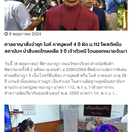
8 พฤษภาคม 2024
ศาลอาญาสั่งจำคุก ไมค์ ภาณุพงศ์ 4 ปี ผิด ม.112 โพสต์หมิ่น
สถาบันฯ นำสืบลดโทษเหลือ 3 ปี เจ้าตัวหนี โดนออกหมายจับมา
รับโทษ
วันนี้ (8 พฤษภาคม) ที่ศาลอาญา ถนนรัชดาภิเษก ศาลนัดฟังคำ
พิพากษาครั้งที่ 2 คดีหมายเลขดำ อ.2380/2564 ที่พนักงานอัยการพิเศษ
ฝ่ายคดีอาญา 5 เป็นโจทก์ยื่นฟ้อง ภาณุพงศ์ หรือ ไมค์ จาดนอก อายุ 28
ปี แกนนำม็อบคณะราษฎร เป็นจำเลย ในความผิดฐานดูหมิ่นสถาบันฯ
ตามประมวลกฎหมายอาญา มาตรา 112, พ.ร.บ.ว่าด้วยการกระ
ทำความผิดเกี่ยวกับคอมพิวเตอร์ พ.ศ. 2550 มาตรา 14, พ.ร.บ.ว...