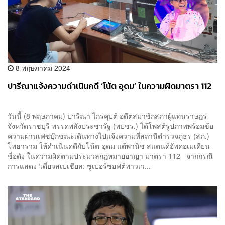
8 พฤษภาคม 2024
ปารีณาแจ้งความดำเนินคดี ‘โน้ต อุดม’ ในความผิดมาตรา 112
วันนี้ (8 พฤษภาคม) ปารีณา ไกรคุปต์ อดีตสมาชิกสภาผู้แทนราษฎร
จังหวัดราชบุรี พรรคพลังประชารัฐ (พปชร.) ได้โพสต์รูปภาพพร้อมข้อ
ความผ่านเฟซบุ๊กขณะเดินทางไปแจ้งความที่สถานีตำรวจภูธร (สภ.)
โพธาราม ให้ดำเนินคดีกับโน้ต-อุดม แต้พานิช สแตนด์อัพคอเมเดียน
ชื่อดัง ในความผิดตามประมวลกฎหมายอาญา มาตรา 112 จากกรณี
การแสดง ‘เดี่ยวสเปเชียล: ซูเปอร์ซอฟต์พาวเว...