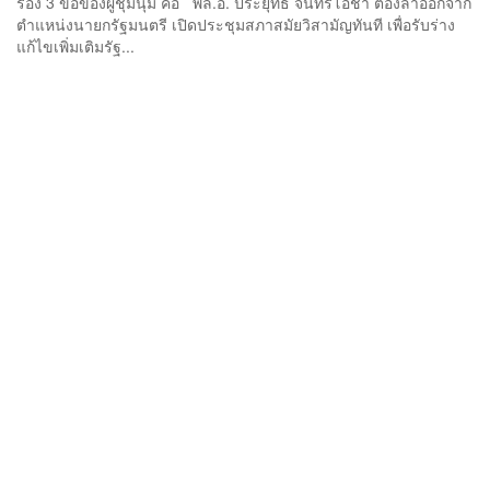
ร้อง 3 ข้อของผู้ชุมนุม คือ พล.อ. ประยุทธ์ จันทร์โอชา ต้องลาออกจาก
ตำแหน่งนายกรัฐมนตรี เปิดประชุมสภาสมัยวิสามัญทันที เพื่อรับร่าง
แก้ไขเพิ่มเติมรัฐ...