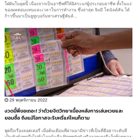
ใฝ่ฝันในยุคนี้ เนื่องจากเป็นอาชีพที่ให้อิสระแก่ผู้ประกอบอาชีพ ทั้งในแง่
ของผลตอบแทนและเวลาในการทำงาน ซึ่งล่าสุด จิมมี โดนัลด์สัน ได้
ก้าวขึ้นมาเป็นยูทูเบอร์มหาเศรษฐีพันล้...
29 พฤศจิกายน 2022
งวดนี้พี่ขอเถอะ! ว่าด้วยจิตวิทยาเบื้องหลังการเล่นหวยและ
ยอมซื้อ ถึงแม้โอกาสจะริบหรี่แค่ไหนก็ตาม
พูดถึงเรื่องลอตเตอรี่ เมื่อต้นเดือนที่ผ่านมามีข่าวที่เป็นที่ฮือฮาระดับที่
เป็นหัวข้อพูดถึงไปทั่วโลกนั่นคือ Powerball หรือลอตเตอรี่แจ็กพ็อตของ