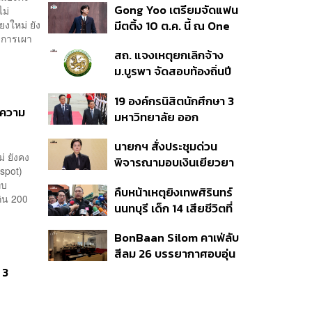
Gong Yoo เตรียมจัดแฟน
ไม่
เหตุในอดีต เข้าเกณฑ์
งใหม่ ยัง
มีตติ้ง 10 ต.ค. นี้ ณ One
สาธารณภัย พร้อมเร่งจ่าย
 การเผา
Bangkok Forum
โดยเร็ว
สถ. แจงเหตุยกเลิกจ้าง
ม.บูรพา จัดสอบท้องถิ่นปี
66
19 องค์กรนิสิตนักศึกษา 3
ดความ
มหาวิทยาลัย ออก
แถลงการณ์ร่วม ค้าน
นายกฯ สั่งประชุมด่วน
รัฐบาลต้อนรับ ‘มิน อ่อง
่ ยังคง
พิจารณามอบเงินเยียวยา
หล่าย’
spot)
เหตุยิงใน รร. เสียชีวิต 1
ทบ
คืบหน้าเหตุยิงเทพศิรินทร์
ลบ. ทุพพลภาพ 7 แสนบาท
กิน 200
นนทบุรี เด็ก 14 เสียชีวิตที่
บาดเจ็บสาหัส 2 แสนบาท
โรงพยาบาล สธ. ยืนยันครู
บาดเจ็บเล็กน้อย 1 แสน
BonBaan Silom คาเฟ่ลับ
เสียชีวิต 5 ราย เจ็บ 22
บาท
สีลม 26 บรรยากาศอบอุ่น
ราย
เหมือนบ้าน
 3