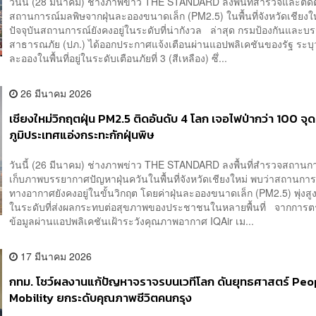
วันนี้ (28 มีนาคม) ช่างภาพข่าว THE STANDARD ลงพื้นที่สำรวจและติ
สถานการณ์มลพิษจากฝุ่นละอองขนาดเล็ก (PM2.5) ในพื้นที่จังหวัดเชียงใหม
ปัจจุบันสถานการณ์ยังคงอยู่ในระดับที่น่ากังวล ล่าสุด กรมป้องกันและบ
สาธารณภัย (ปภ.) ได้ออกประกาศแจ้งเตือนผ่านแอปพลิเคชันของรัฐ ระบุว่
ละอองในพื้นที่อยู่ในระดับเตือนภัยที่ 3 (สีเหลือง) ซึ่...
26 มีนาคม 2026
เชียงใหม่วิกฤตฝุ่น PM2.5 ติดอันดับ 4 โลก เจอไฟป่ากว่า 100 จุ
ภูมิประเทศแอ่งกระทะกักฝุ่นพิษ
วันนี้ (26 มีนาคม) ช่างภาพข่าว THE STANDARD ลงพื้นที่สำรวจสถาน
เก็บภาพบรรยากาศปัญหาฝุ่นควันในพื้นที่จังหวัดเชียงใหม่ พบว่าสถานกา
ทางอากาศยังคงอยู่ในขั้นวิกฤต โดยค่าฝุ่นละอองขนาดเล็ก (PM2.5) พุ่งสูงข
ในระดับที่ส่งผลกระทบต่อสุขภาพของประชาชนในหลายพื้นที่ จากการ
ข้อมูลผ่านแอปพลิเคชันเฝ้าระวังคุณภาพอากาศ IQAir เม...
17 มีนาคม 2026
กทม. โชว์ผลงานแก้ปัญหาจราจรบนเวทีโลก ดันยุทธศาสตร์ Peo
Mobility ยกระดับคุณภาพชีวิตคนกรุง