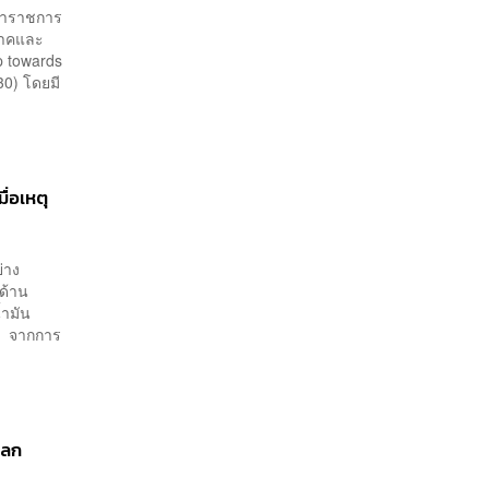
้ว่าราชการ
ิภาคและ
p towards
30) โดยมี
ื่อเหตุ
่าง
ด้าน
้ำมัน
ศ จากการ
โลก