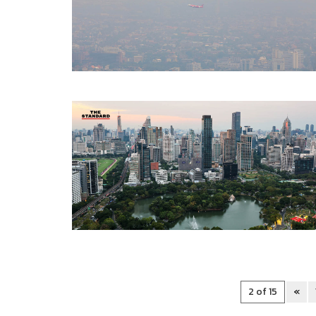
2 of 15
«