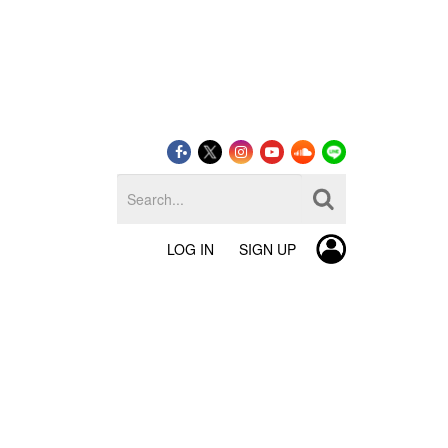
LOG IN
SIGN UP