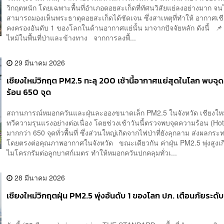
วิกฤตหนัก โดยเฉพาะพื้นที่อำเภอดอยสะเก็ดที่ทัศนวิสัยแย่ลงอย่างมาก จน
สามารถมองเห็นพระธาตุดอยสะเก็ดได้ชัดเจน ซึ่งสาเหตุที่ทำให้ อากาศเชีย
คงครองอันดับ 1 ของโลกในด้านอากาศแย่นั้น มาจากปัจจัยหลัก ดังนี้ 📌
ไหม้ในพื้นที่ป่าและข้างทาง จากการลงพื้...
29 มีนาคม 2026
เชียงใหม่วิกฤต PM2.5 ทะลุ 200 เช้านี้อากาศแย่สุดในโลก พบจุ
ร้อน 650 จุด
สถานการณ์หมอกควันและฝุ่นละอองขนาดเล็ก PM2.5 ในจังหวัด เชียงใหม
ทวีความรุนแรงอย่างต่อเนื่อง โดยช่วงเช้าวันนี้ตรวจพบจุดความร้อน (Hot
มากกว่า 650 จุดทั่วพื้นที่ ซึ่งส่วนใหญ่เกิดจากไฟป่าที่ยังลุกลาม ส่งผลกระ
โดยตรงต่อคุณภาพอากาศในจังหวัด ขณะเดียวกัน ค่าฝุ่น PM2.5 พุ่งสูงเ
ไมโครกรัมต่อลูกบาศก์เมตร ทำให้หมอกควันปกคลุมทั่วเ...
28 มีนาคม 2026
เชียงใหม่วิกฤตฝุ่น PM2.5 พุ่งอันดับ 1 ของโลก ปภ. เตือนภัยระดับ