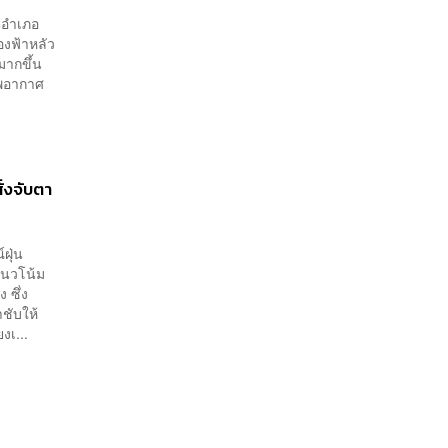
ตอำเภอ
องฟ้าหลัว
มากขึ้น
าพอากาศ
ั่งจับตา
ฝุ่น
แนวโน้ม
 ซึ่ง
ชับให้
งเ...