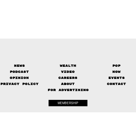
News
Wealth
Pop
Podcast
Video
Now
Opinion
Careers
Events
Privacy Policy
About
Contact
FOR ADVERTISING
MEMBERSHIP
© 2017-
2026
The Standard. All rights reserved.