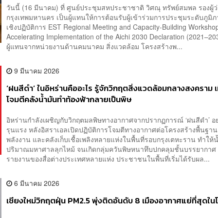
วันนี้ (16 มีนาคม) ที่ ศูนย์ประชุมสหประชาชาติ วิศณุ ทรัพย์สมพล รองผู
กรุงเทพมหานคร เป็นผู้แทนให้การต้อนรับผู้เข้าร่วมการประชุมระดับภูม
เชิงปฏิบัติการ EST Regional Meeting and Capacity-Building Worksho
Accelerating Implementation of the Aichi 2030 Declaration (2021–20
ผู้แทนจากหน่วยงานด้านคมนาคม สิ่งแวดล้อม โครงสร้างพ...
9 มีนาคม 2026
‘ฝนสีดำ’ ในอิหร่านคืออะไร รู้จักวิกฤตสิ่งแวดล้อมกลางสงคราม เม
โจมตีคลังน้ำมันทำท้องฟ้ากลายเป็นพิษ
อิหร่านกำลังเผชิญกับวิกฤตมลพิษทางอากาศจากปรากฏการณ์ ‘ฝนสีดำ’ อย
รุนแรง หลังอิสราเอลเปิดปฏิบัติการโจมตีทางอากาศต่อโครงสร้างพื้นฐาน
พลังงาน และคลังเก็บเชื้อเพลิงหลายแห่งในพื้นที่รอบกรุงเตหะราน ทำให้น
ปริมาณมหาศาลลุกไหม้ จนเกิดกลุ่มควันพิษหนาทึบปกคลุมชั้นบรรยากา
รายงานของสื่อต่างประเทศหลายแห่ง ประชาชนในพื้นที่เริ่มได้รับผล...
6 มีนาคม 2026
เชียงใหม่วิกฤตฝุ่น PM2.5 พุ่งติดอันดับ 8 เมืองอากาศแย่ที่สุดใน