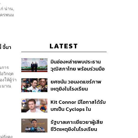
น
ก่ น่าน,
 นครพนม
LATEST
 จี้นา
มินอ่องหล่ายพบประธาน
นการ
วุฒิสภาไทย พร้อมร่วมมือ
ือวิกฤต
แก้ปัญหาแก้ปัญหามลพิษ
งให้ผู้ว่า
ยศชนัน วอนงดแชร์ภาพ
ข้ามแดน-สารพิษในแม่น้ำ
ประมาณ
เหตุยิงในโรงเรียน
เทพศิรินทร์ นนทบุรี สั่งปิด
Kit Connor มีโอกาสได้รับ
เรียนชั่วคราว-เร่งเยียวยา
บทเป็น Cyclops ใน
จิตใจ
ภาพยนตร์ X-Men
รัฐบาลเคาะเยียวยาผู้เสีย
เวอร์ชันใหม่
ชีวิตเหตุยิงในโรงเรียน
รายละ 1 ล้านบาท เทียบ 4
ม่ยังคง