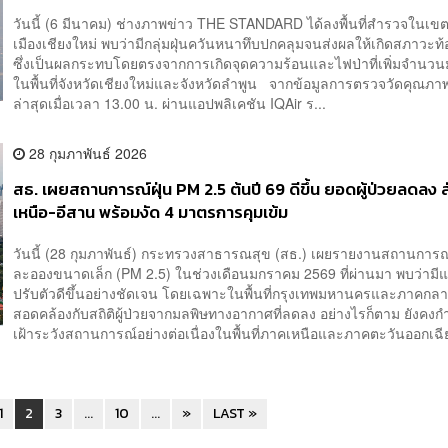
วันนี้ (6 มีนาคม) ช่างภาพข่าว THE STANDARD ได้ลงพื้นที่สำรวจในเข
เมืองเชียงใหม่ พบว่ามีกลุ่มฝุ่นควันหนาทึบปกคลุมจนส่งผลให้เกิดสภาวะท้
ซึ่งเป็นผลกระทบโดยตรงจากการเกิดจุดความร้อนและไฟป่าที่เพิ่มจำนวน
ในพื้นที่จังหวัดเชียงใหม่และจังหวัดลำพูน จากข้อมูลการตรวจวัดคุณภ
ล่าสุดเมื่อเวลา 13.00 น. ผ่านแอปพลิเคชัน IQAir ร...
28 กุมภาพันธ์ 2026
สธ. เผยสถานการณ์ฝุ่น PM 2.5 ต้นปี 69 ดีขึ้น ยอดผู้ป่วยลดลง ส
เหนือ-อีสาน พร้อมงัด 4 มาตรการคุมเข้ม
วันนี้ (28 กุมภาพันธ์) กระทรวงสาธารณสุข (สธ.) เผยรายงานสถานการณ์
ละอองขนาดเล็ก (PM 2.5) ในช่วงเดือนมกราคม 2569 ที่ผ่านมา พบว่ามี
ปรับตัวดีขึ้นอย่างชัดเจน โดยเฉพาะในพื้นที่กรุงเทพมหานครและภาคกลาง
สอดคล้องกับสถิติผู้ป่วยจากมลพิษทางอากาศที่ลดลง อย่างไรก็ตาม ยังคงกำ
เฝ้าระวังสถานการณ์อย่างต่อเนื่องในพื้นที่ภาคเหนือและภาคตะวันออกเฉีย
1
2
3
...
10
...
»
LAST »