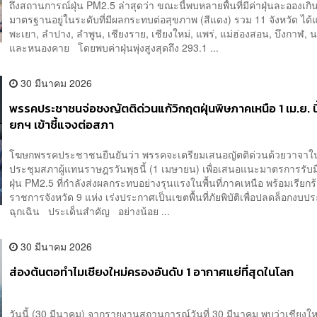
ถึงสถานการณ์ฝุ่น PM2.5 ล่าสุดว่า ขณะนี้พบหลายพื้นที่มีค่าฝุ่นละอองเกิ
มาตรฐานอยู่ในระดับที่มีผลกระทบต่อสุขภาพ (สีแดง) รวม 11 จังหวัด ได้แ
พะเยา, ลำปาง, ลำพูน, เชียงราย, เชียงใหม่, แพร่, แม่ฮ่องสอน, บึงกาฬ,
และหนองคาย โดยพบค่าฝุ่นพุ่งสูงสุดถึง 293.1 ...
30 มีนาคม 2026
พรรคประชาชนจ่อชงญัตติด่วนแก้วิกฤตฝุ่นพิษภาคเหนือ 1 เม.ย. นี้
ยกฯ เข้าชี้แจงต่อสภา
โฆษกพรรคประชาชนยืนยันว่า พรรคจะเตรียมเสนอญัตติด่วนด้วยวาจาใ
ประชุมสภาผู้แทนราษฎรวันพุธนี้ (1 เมษายน) เพื่อเสนอแนะมาตรการรับม
ฝุ่น PM2.5 ที่กำลังส่งผลกระทบอย่างรุนแรงในพื้นที่ภาคเหนือ พร้อมเรียกร้อ
ราชการจังหวัด 9 แห่ง เร่งประกาศเป็นเขตพื้นที่ภัยพิบัติเพื่อปลดล็อกงบ
ฉุกเฉิน ประเด็นสำคัญ อย่างน้อย ...
30 มีนาคม 2026
ส่องต้นตอทำไมเชียงใหม่ครองอันดับ 1 อากาศแย่ที่สุดในโลก
วันนี้ (30 มีนาคม) จากรายงานสถานการณ์วันที่ 30 มีนาคม พบว่าเชียงให