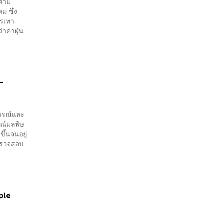
ดตาม
่ ซึ่ง
รรเทา
าค่าฝุ่น
ด-
การณ์และ
รณ์มลพิษ
ึ้นจนอยู่
ตรวจสอบ
ple