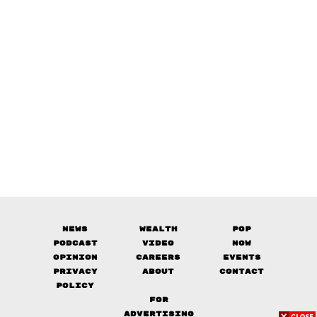
News
Wealth
Pop
Podcast
Video
Now
Opinion
Careers
Events
Privacy
About
Contact
Policy
FOR
ADVERTISING