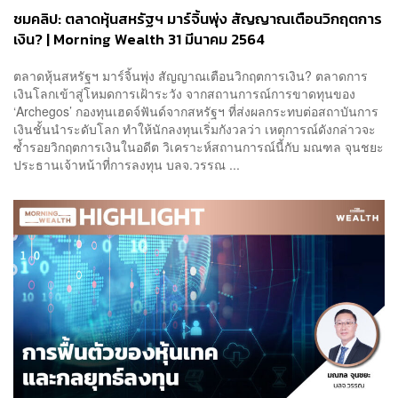
ชมคลิป: ตลาดหุ้นสหรัฐฯ มาร์จิ้นพุ่ง สัญญาณเตือนวิกฤตการ
เงิน? | Morning Wealth 31 มีนาคม 2564
ตลาดหุ้นสหรัฐฯ มาร์จิ้นพุ่ง สัญญาณเตือนวิกฤตการเงิน? ตลาดการ
เงินโลกเข้าสู่โหมดการเฝ้าระวัง จากสถานการณ์การขาดทุนของ
‘Archegos’ กองทุนเฮดจ์ฟันด์จากสหรัฐฯ ที่ส่งผลกระทบต่อสถาบันการ
เงินชั้นนำระดับโลก ทำให้นักลงทุนเริ่มกังวลว่า เหตุการณ์ดังกล่าวจะ
ซ้ำรอยวิกฤตการเงินในอดีต วิเคราะห์สถานการณ์นี้กับ มณฑล จุนชยะ
ประธานเจ้าหน้าที่การลงทุน บลจ.วรรณ ...