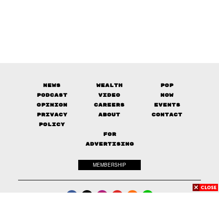
News
Wealth
Pop
Podcast
Video
Now
Opinion
Careers
Events
Privacy
About
Contact
Policy
FOR
ADVERTISING
MEMBERSHIP
© 2017-
2026
The Standard. All rights reserved.