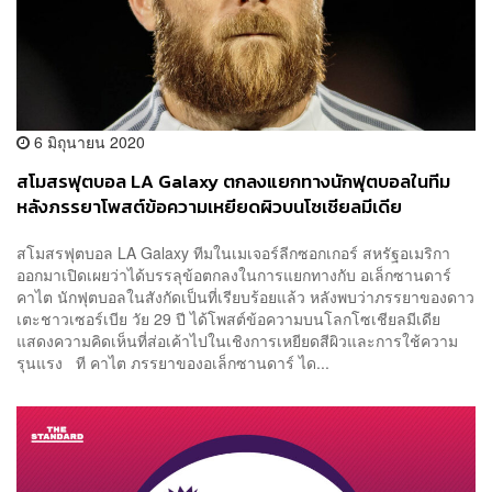
6 มิถุนายน 2020
สโมสรฟุตบอล LA Galaxy ตกลงแยกทางนักฟุตบอลในทีม
หลังภรรยาโพสต์ข้อความเหยียดผิวบนโซเชียลมีเดีย
สโมสรฟุตบอล LA Galaxy ทีมในเมเจอร์ลีกซอกเกอร์ สหรัฐอเมริกา
ออกมาเปิดเผยว่าได้บรรลุข้อตกลงในการแยกทางกับ อเล็กซานดาร์
คาไต นักฟุตบอลในสังกัดเป็นที่เรียบร้อยแล้ว หลังพบว่าภรรยาของดาว
เตะชาวเซอร์เบีย วัย 29 ปี ได้โพสต์ข้อความบนโลกโซเชียลมีเดีย
แสดงความคิดเห็นที่ส่อเค้าไปในเชิงการเหยียดสีผิวและการใช้ความ
รุนแรง ที คาไต ภรรยาของอเล็กซานดาร์ ได...