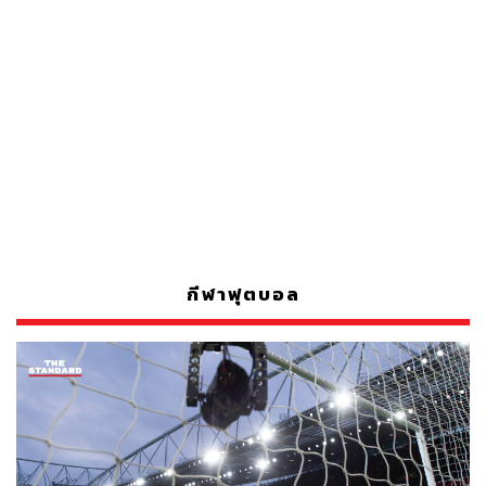
กีฬาฟุตบอล