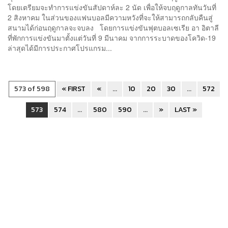
โดยเตรียมจะทำการแข่งขันสัปดาห์ละ 2 นัด เพื่อให้จบฤดูกาลทันวันที่
2 สิงหาคม ในส่วนของแฟนบอลมีความหวังที่จะให้สามารถกลับคืนสู่
สนามได้ก่อนฤดูกาลจะจบลง โดยการแข่งขันฟุตบอลเซเรีย อา อิตาลี
ที่พักการแข่งขันมาตั้งแต่วันที่ 9 มีนาคม จากการระบาดของโควิด-19
ล่าสุดได้มีการประกาศโปรแกรม...
573 of 598
« FIRST
«
...
10
20
30
...
572
573
574
...
580
590
...
»
LAST »