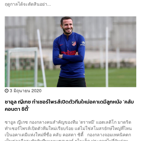
ฤดูกาลได้จะตัดสินอย่า...
3 มิถุนายน 2020
ซาอูล ญีเกซ ทำเซอร์ไพรส์เปิดตัวทีมใหม่อคาเดมีลูกหนัง ‘คลับ
คอนตา ซิตี้’
ซาอูล ญีเกซ กองกลางคนสำคัญของทีม 'ตราหมี' แอตเลติโก มาดริด
ทำเซอร์ไพรส์เปิดตัวทีมใหม่เรียบร้อย แต่ไม่ใช่สโมสรยักษ์ใหญ่ที่ไหน
เป็นอคาเดมีแห่งใหม่ที่ชื่อ คลับ คอสตา ซิตี้ กองกลางจอมเทคนิคตก
เป็นข่าวลือสะพัดกับทีมแมนเชสเตอร์ ยูไนเต็ด ประกาศไม่กี่วันก่อน