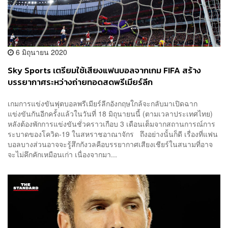
6 มิถุนายน 2020
Sky Sports เตรียมใช้เสียงแฟนบอลจากเกม FIFA สร้าง
บรรยากาศระหว่างถ่ายทอดสดพรีเมียร์ลีก
เกมการแข่งขันฟุตบอลพรีเมียร์ลีกอังกฤษใกล้จะกลับมาเปิดฉาก
แข่งขันกันอีกครั้งแล้วในวันที่ 18 มิถุนายนนี้ (ตามเวลาประเทศไทย)
หลังต้องพักการแข่งขันชั่วคราวเกือบ 3 เดือนเต็มจากสถานการณ์การ
ระบาดของโควิด-19 ในสหราชอาณาจักร ถึงอย่างนั้นก็ดี เรื่องที่แฟน
บอลบางส่วนอาจจะรู้สึกกังวลคือบรรยากาศเสียงเชียร์ในสนามที่อาจ
จะไม่คึกคักเหมือนเก่า เนื่องจากมา...