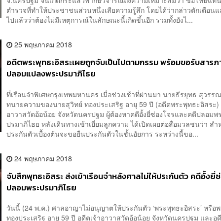
จ.นครปฐม จนเกิดกระแสวิพากษ์วิจารณ์ถึงความเหมาะสมว่า ขอโทษแทนเจ
ตำรวจที่ทำให้ประชาชนส่วนหนึ่งเสียความรู้สึก โดยได้ว่ากล่าวตักเตือน
ไปแล้วว่าต้องไม่มีเหตุการณ์ในลักษณะนี้เกิดขึ้นอีก รวมทั้งยังไ...
25 พฤษภาคม 2018
อดีตพระพุทธะอิสระเผยถูกจับเป็นไปตามกรรม พร้อมขอรับสารภ
ปลอมแปลงพระปรมาภิไธย
ที่เรือนจำพิเศษกรุงเทพมหานคร เมื่อช่วงเช้าที่ผ่านมา นายธีรยุทธ สุวรร
ทนายความของนายสุวิทย์ ทองประเสริฐ อายุ 59 ปี (อดีตพระพุทธะอิสระ) 
อาวาสวัดอ้อน้อย จังหวัดนครปฐม ผู้ต้องหาคดีอั้งยี่ซ่องโจรและคดีปลอมพ
ปรมาภิไธย หลังเดินทางเข้าเยี่ยมลูกความ ได้เปิดเผยต่อสื่อมวลชนว่า สำ
ประกันตัวเบื้องต้นจะขอยื่นประกันตัวในชั้นอัยการ ระหว่างนี้ขอ...
24 พฤษภาคม 2018
จับสึกพุทธะอิสระ ส่งเข้าเรือนจำหลังศาลไม่ให้ประกันตัว คดีอั้งยี่
ปลอมพระปรมาภิไธย
วันนี้ (24 พ.ค.) ศาลอาญาไม่อนุญาตให้ประกันตัว ‘พระพุทธะอิสระ’ หรือพร
ทองประเสริฐ อายุ 59 ปี อดีตเจ้าอาวาสวัดอ้อน้อย จังหวัดนครปฐม และ