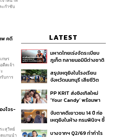
้าหน้าที่
และกำชับ
LATEST
าพ คดี
มหาดไทยเร่งจัดระเบียบ
ณเกษร
ภูเก็ต ทลายนอมินีต่างชาติ
อดีตเจ้า
คุมเจ็ตสกี สางบริษัทฮุบ
ระ
สรุปเหตุยิงในโรงเรียน
ที่ดิน เคลียร์ใบอนุญาต
หรับการ
จังหวัดนนทบุรี เสียชีวิต
โรงแรมค้าง 7 ปี
รวม 8 ราย โฆษก ตร. เผย
PP KRIT ส่งซิงเกิลใหม่
ปมค้นประวัติคดีกราดยิงที่
‘Your Candy’ พร้อมพา
สหรัฐฯ
ต้าเหนิง และ ณิชา ร่วมมิว
ซ่องโจร-
จับตาคดีเยาวชน 14 ปี ก่อ
สิกวิดีโอ
เหตุยิงในห้าง กรมพินิจฯ ชี้
ประพฤติดี-รับการรักษาต่อ
ะสุวิทย์
บางจากฯ Q2/69 ทำกำไร
เนื่อง ประเมินปล่อยตัว
อดีตแกนนำ