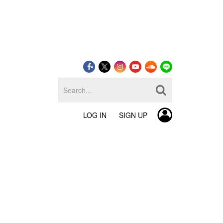
LOG IN
SIGN UP