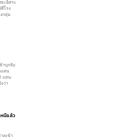
ุทธะอิสระ
ที่โรง
กลุ่ม
ข้าบุกจับ
พงแสน
.2 แสน
้งว่า
หนีแล้ว
ศาลเข้า