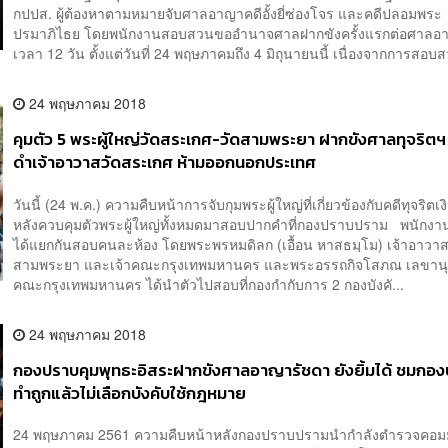
กปปส. ผู้ต้องหาตามหมายจับศาลอาญาคดีอั้งยี่ซ่องโจร และคดีปลอมพระ
ปรมาภิไธย โดยพนักงานสอบสวนขออำนาจศาลฝากขังครั้งแรกต่อศาลอ
เวลา 12 วัน ตั้งแต่วันที่ 24 พฤษภาคมถึง 4 มิถุนายนนี้ เนื่องจากการสอบส
24 พฤษภาคม 2018
คุมตัว 5 พระผู้ใหญ่วัดสระเกศ-วัดสามพระยา ฝากขังศาลทุจริตฯ ข
ดำเจ้าอาวาสวัดสระเกศ ห้ามออกนอกประเทศ
วันนี้ (24 พ.ค.) ความคืบหน้าการจับกุมพระผู้ใหญ่ที่เกี่ยวข้องกับคดีทุจริตเ
หลังควบคุมตัวพระผู้ใหญ่ทั้งหมดมาสอบปากคำที่กองปราบปราม พนักง
ได้แยกกันสอบคนละห้อง โดยพระพรหมดิลก (เอื้อน หาสธมฺโม) เจ้าอาวาส
สามพระยา และเจ้าคณะกรุงเทพมหานคร และพระอรรถกิจโสภณ เลขานุ
คณะกรุงเทพมหานคร ได้นำตัวไปสอบที่กองกำกับการ 2 กองบังคั...
24 พฤษภาคม 2018
กองปราบคุมพุทธะอิสระฝากขังศาลอาญารัชดา ยังยิ้มได้ ชมกอ
ทำถูกแล้วไม่เลือกบังคับใช้กฎหมาย
24 พฤษภาคม 2561 ความคืบหน้าหลังกองปราบปรามนำกำลังตำรวจคอ