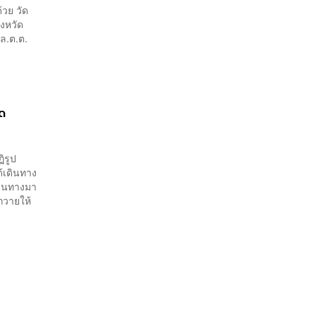
้วย วัด
งหวัด
ล.ต.ต.
ิด
ิรูป
ด้เดินทาง
ดินทางมา
ถวายให้