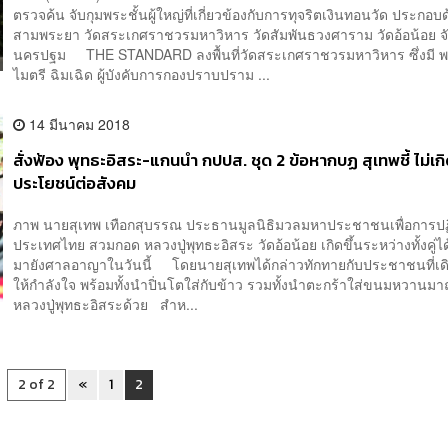
ตรวจค้น จับกุมพระชั้นผู้ใหญ่ที่เกี่ยวข้องกับการทุจริตเงินทอนวัด ประกอบด
สามพระยา วัดสระเกศราชวรมหาวิหาร วัดสัมพันธวงศาราม วัดอ้อน้อย จั
นครปฐม THE STANDARD ลงพื้นที่วัดสระเกศราชวรมหาวิหาร ซึ่งมี พ
ไมตรี ฉิมเฉิด ผู้บังคับการกองปราบปราม ...
14 มีนาคม 2018
สั่งฟ้อง พุทธะอิสระ-แกนนำ กปปส. ชุด 2 ข้อหากบฏ สุเทพชี้ ไม่เก
ประโยชน์ต่อสังคม
ภาพ นายสุเทพ เทือกสุบรรณ ประธานมูลนิธิมวลมหาประชาชนเพื่อการปฏ
ประเทศไทย สวมกอด หลวงปู่พุทธะอิสระ วัดอ้อน้อย เกิดขึ้นระหว่างทั้งคู่ไ
มายังศาลอาญาในวันนี้ โดยนายสุเทพได้กล่าวทักทายกับประชาชนที่เ
ให้กำลังใจ พร้อมทั้งนำปิ่นโตใส่กับข้าว รวมทั้งนำตะกร้าใส่ขนมหวานมา
หลวงปู่พุทธะอิสระด้วย สำห...
2 of 2
«
1
2