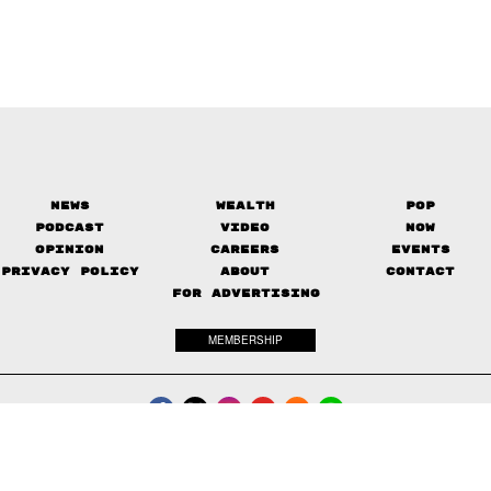
News
Wealth
Pop
Podcast
Video
Now
Opinion
Careers
Events
Privacy Policy
About
Contact
FOR ADVERTISING
MEMBERSHIP
© 2017-
2026
The Standard. All rights reserved.