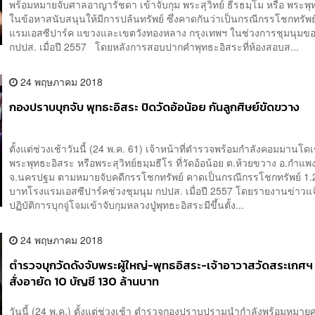
พร้อมหมายจับศาลอาญารัชดา เข้าจับกุม พระสุวิทย์ ธีรธมฺโม หรือ พระพ
ในข้อหาสนับสนุนให้มีการปล้นทรัพย์ ซึ่งคาดกันว่าเป็นกรณีกรรโชกทรัพย์
แรมเอสซีปาร์ค แขวงและเขตวังทองหลาง กรุงเทพฯ ในช่วงการชุมนุมของ
กปปส. เมื่อปี 2557 โดยหลังการสอบปากคำพุทธะอิสระที่ห้องสอบส...
24 พฤษภาคม 2018
กองปราบบุกจับ พุทธะอิสระ ปิดวัดอ้อน้อย กันลูกศิษย์ขัดขวาง
ตั้งแต่ช่วงเช้าวันนี้ (24 พ.ค. 61) เจ้าหน้าที่ตำรวจพร้อมกำลังคอมมานโดเ
พระพุทธะอิสระ หรือพระสุวิทย์ธมฺมธีโร ที่วัดอ้อน้อย ต.ห้วยขวาง อ.กำแ
จ.นครปฐม ตามหมายจับคดีกรรโชกทรัพย์ คาดเป็นกรณีกรรโชกทรัพย์ 1
บาทโรงแรมเอสซีปาร์คช่วงชุมนุม กปปส. เมื่อปี 2557 โดยรายงานข่าวแจ
ปฏิบัติการบุกจู่โจมเข้าจับกุมหลวงปู่พุทธะอิสระมีขึ้นตั้ง...
24 พฤษภาคม 2018
ตำรวจบุกวัดดังจับพระผู้ใหญ่-พุทธอิสระ-เจ้าอาวาสวัดสระเกศฯ 
สั่งอายัด 10 บัญชี 130 ล้านบาท
วันนี้ (24 พ.ค.) ตั้งแต่ช่วงเช้า ตำรวจกองปราบปรามนำกำลังพร้อมหมาย