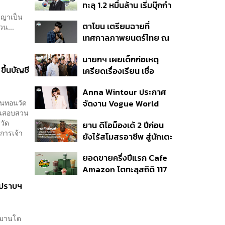
ทะลุ 1.2 หมื่นล้าน เริ่มบุ๊กกำ
ไร ‘SAF’ เชิงพาณิชย์ครั้ง
าญาเป็น
ตาโขน เตรียมฉายที่
วน...
แรก หนุนรายได้ครึ่งปีทะลุ
เทศกาลภาพยนตร์ไทย ณ
3.2 แสนล้าน
ประเทศบราซิล
นายกฯ เผยเด็กก่อเหตุ
ึ้นบัญชี
เครียดเรื่องเรียน เชื่อ
เตรียมการเป็นขั้นตอน ชี้มี
Anna Wintour ประกาศ
กระสุนอีกกว่า 30 นัด หาก
งินทอนวัด
จัดงาน Vogue World
ไม่จบชีวิตตัวเองอาจสูญ
านสอบสวน
2027 ที่ซานฟรานซิสโก
เสียเพิ่ม
วัด
ยาน ดิโอม็องเด้ 2 ปีก่อน
การเจ้า
ยังไร้สโมสรอาชีพ สู่นักเตะ
ค่าตัว 125 ล้านยูโร กับคำ
ยอดขายครึ่งปีแรก Cafe
สัญญาถึงน้องสาวผู้ล่วง
Amazon โตทะลุสถิติ 117
ลับ
ล้านแก้ว หนุนธุรกิจไลฟ์
งปราบฯ
สไตล์ OR โตต่อเนื่อง
มมานโด