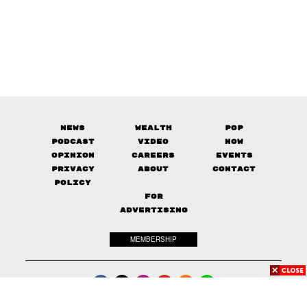
News
Wealth
Pop
Podcast
Video
Now
Opinion
Careers
Events
Privacy
About
Contact
Policy
FOR
ADVERTISING
MEMBERSHIP