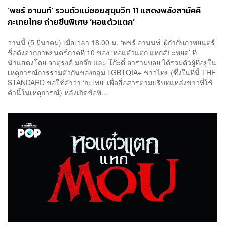
‘พชร์ อานนท์’ รวมตัวแม่ซอยสุขุมวิท 11 แสดงพลังสามัคคี
กะเทยไทย ถ่ายซีนพิเศษ ‘หอแต๋วแตก’
วานนี้ (5 มีนาคม) เมื่อเวลา 18.00 น. ‘พชร์ อานนท์’ ผู้กำกับภาพยนตร์
ชื่อดังจากภาพยนตร์ภาคที่ 10 ของ ‘หอแต๋วแตก แหกสัปะหยด’ ที่
นำแสดงโดย จาตุรงค์ มกจ๊ก และ โก๊ะตี๋ อารามบอย ได้รวมตัวผู้ที่อยู่ใน
เหตุการณ์การรวมตัวกันของกลุ่ม LGBTQIA+ ชาวไทย (ซึ่งในที่นี้ THE
STANDARD ขอใช้คำว่า ‘กะเทย’ เพื่อสื่อสารตามบริบทแหล่งข่าวที่ใช้
คำนี้ในเหตุการณ์) หลังเกิดข้อพิ...