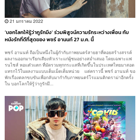
21 มกราคม 2022
‘บอกโลกให้รู้ว่ากูรักมึง’ ร่วมพิสูจน์ความรักระหว่างเพื่อน กับ
หนังรักที่ดีที่สุดของ พชร์ อานนท์ 27 ม.ค. นี้
พชร์ อานนท์ ถือเป็นหนึ่งในผู้กำกับภาพยนตร์สายฮาที่คอยสร้างสรรค์
ผลงานออกมาเรียกเสียงหัวเราะแก่ผู้ชมอย่างสม่ำเสมอ โดยเฉพาะแฟ
รนไชส์ หอแต๋วแตก ที่มัดรวมทุกกระแสที่เกิดขึ้นในประเทศไทยมาสอด
แทรกไว้ในผลงานแบบเต็มเม็ดเต็มหน่วย แต่คราวนี้ พชร์ อานนท์ ขอ
พักเรื่องตลกขบขันเพื่อกลับมากำกับภาพยนตร์โรแมนติกดราม่าอีกครั้ง
ใน บอกโลกให้รู้ว่ากูรักมึ...