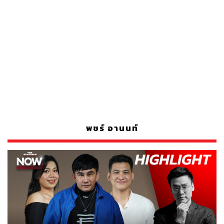
พชร์ อานนท์