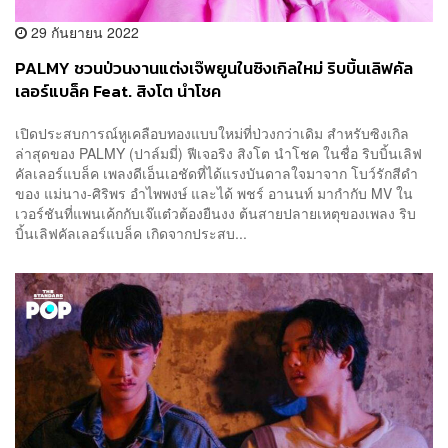
29 กันยายน 2022
PALMY ชวนป่วนงานแต่งเจ๊พยูนในซิงเกิลใหม่ ริบบิ้นเลิฟคัล
เลอร์แบล็ค Feat. สิงโต นำโชค
เปิดประสบการณ์หูเคลือบทองแบบใหม่ที่ป่วงกว่าเดิม สำหรับซิงเกิล
ล่าสุดของ PALMY (ปาล์มมี่) ฟีเจอริง สิงโต นำโชค ในชื่อ ริบบิ้นเลิฟ
คัลเลอร์แบล็ค เพลงดีเอ็นเอชัดที่ได้แรงบันดาลใจมาจาก โบว์รักสีดำ
ของ แม่นาง-ศิริพร อำไพพงษ์ และได้ พชร์ อานนท์ มากำกับ MV ใน
เวอร์ชันที่แพนเค้กกับเจ๊แต๋วต้องยืนงง ต้นสายปลายเหตุของเพลง ริบ
บิ้นเลิฟคัลเลอร์แบล็ค เกิดจากประสบ...