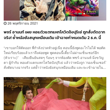
26 พฤศจิกายน 2021
พชร์ อานนท์ เผย หอแต๋วแตกแหกโควิดปังปุริเย่ ถูกสั่งตัดฉาก
จริง! ย้ำหนังยังสนุกเหมือนเดิม เข้าฉายกำหนดเดิม 2 ธ.ค. นี้
“เขาบอกให้ตัดออก พี่กำลังปวดหัวอยู่เนี่ย ตอนนี้ยังพูดอะไรไม่ได้ พอตัด
ใหม่เรียบร้อยแล้วเราถึงค่อยพูด พูดตอนนี้เดี๋ยวไม่ผ่านเซ็นเซอร์อีก
(หัวเราะ)” เสียงยืนยันสดๆ ร้อนๆ จากห้องตัด พชร์-อานนท์ มิ่งขวัญ
ตา ผู้กำกับ หอแต๋วแตกแหกโควิดปังปุริเย่ แล้วว่าหนังถูก ‘กองเซ็นเซอร์’
สั่งตัดบางฉากจริง แต่ย้ำว่าหนังยังสนุกเหมือนเดิม และจะเข้าฉายใน...